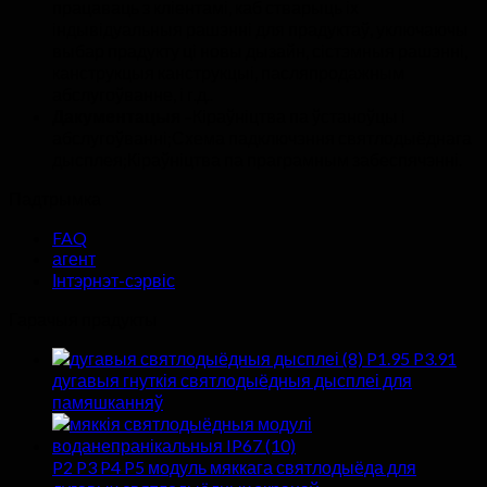
працаваць з кліентамі, каб стварыць іх
індывідуальныя рашэнні для прадуктаў, уключаючы
выбар прадукту ці новы дызайн, сістэмныя рашэнні,
канструкцыя канструкцыі, пасляпродажным
абслугоўванне, і г.д..
Дакументацыя
–Кіраўніцтва па ўстаноўцы і
абслугоўванні;Схема падключэння святлодыёднага
дысплея;Кіраўніцтва па праграмным забеспячэнні.
Падтрымка
FAQ
агент
Інтэрнэт-сэрвіс
Гарачыя прадукты
P1.95 P3.91
дугавыя гнуткія святлодыёдныя дысплеі для
памяшканняў
P2 P3 P4 P5 модуль мяккага святлодыёда для