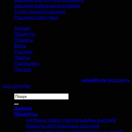
дысплея,
рашэнне мабільнага грузавіка
нельга
Спорт прывёў рашэнне
ігнараваць
Рашэнне тэлестудыі
чатыры
дэталі!
Дадому
Прадукты
Праекты
Відэа
Рашэнні
Навіны
Падтрымка
Пра нас
Аўтарскія правы 2026 ©
Hyte Led &
sales@hyte-led.com
&
Led controller
Шукаць:
Дадому
Прадукты
унутраны пракат святлодыёдны дысплей
Адкрыты святлодыёдны дысплей
вонкавы фіксаваны святлодыёдны дысплей