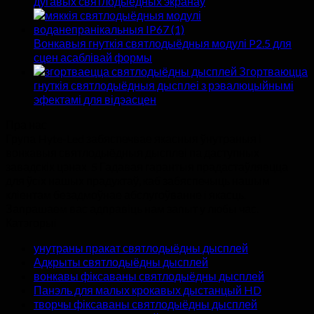
дугавых святлодыёдных экранаў
Вонкавыя гнуткія святлодыёдныя модулі P2.5 для
сцен асаблівай формы
Згортваюцца
гнуткія святлодыёдныя дысплеі з рэвалюцыйнымі
эфектамі для відэасцен
Пра нас
Група Hyte-Led забяспечвае якасныя ўнутраныя і
вонкавыя святлодыёдныя дысплеі па даступных
завадскіх цэнах. 5 Гадавая гарантыя прадастаўляецца
для ўсіх нашых прадуктаў, каб забяспечыць нашым
кліентам безадмоўнае абслугоўванне і якасць.
Запрашаем вас адправіць нам запыт у любы час.
Катэгорыі
унутраны пракат святлодыёдны дысплей
Адкрыты святлодыёдны дысплей
вонкавы фіксаваны святлодыёдны дысплей
Панэль для малых крокавых дыстанцый HD
творчы фіксаваны святлодыёдны дысплей