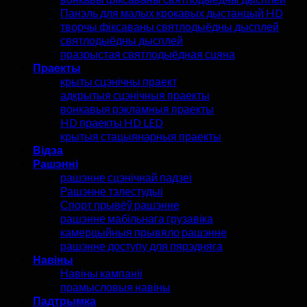
Панэль для малых крокавых дыстанцый HD
творчы фіксаваны святлодыёдны дысплей
святлодыёдны дысплей
празрыстая святлодыёдная сцяна
Праекты
крыты сцэнічны праект
адкрытыя сцэнічныя праекты
вонкавыя рэкламныя праекты
HD праекты HD LED
крытыя стацыянарныя праекты
Відэа
Рашэнні
рашэнне сцэнічнай падзеі
Рашэнне тэлестудыі
Спорт прывёў рашэнне
рашэнне мабільнага грузавіка
камерцыйныя прывяло рашэнне
рашэнне доступу для пярэдняга
Навіны
Навіны кампаніі
прамысловыя навіны
Падтрымка