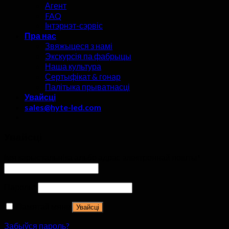
Агент
FAQ
Інтэрнэт-сэрвіс
Пра нас
Звяжыцеся з намі
Экскурсія па фабрыцы
Наша культура
Сертыфікат & гонар
Палітыка прыватнасці
Увайсці
sales@hyte-led.com
Увайсці
Імя карыстальніка альбо адрас электроннай пошты
*
Пароль
*
Памятай мяне
Увайсці
Забыўся пароль?