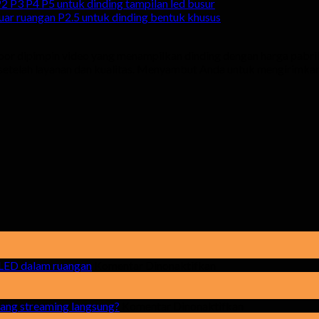
2 P3 P4 P5 untuk dinding tampilan led busur
luar ruangan P2.5 untuk dinding bentuk khusus
r dipimpin video yang menampilkan dinding dengan harga pabrik 
 setelah layanan dan kualitas. Menyambut Anda untuk mengirimkan
di
 LED dalam ruangan
Komentar Dinonaktifkan
Apa
yang
harus
di
uang streaming langsung?
Komentar Dinonaktifkan
diperhatikan
itu