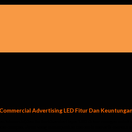
Commercial Advertising LED Fitur Dan Keuntunga
lan komersial,dan itu berkisar dari layar LED di luar ruangan unt
an dampak visual yang menakjubkan dan lebih menarik mereka le