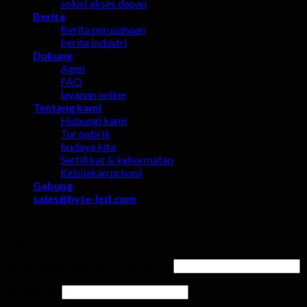
solusi akses depan
Berita
Berita perusahaan
berita industri
Dukung
Agen
FAQ
layanan online
Tentang kami
Hubungi kami
Tur pabrik
budaya kita
Sertifikat & kehormatan
Kebijakan privasi
Gabung
sales@hyte-led.com
Gabung
Nama pengguna atau alamat email
*
Kata sandi
*