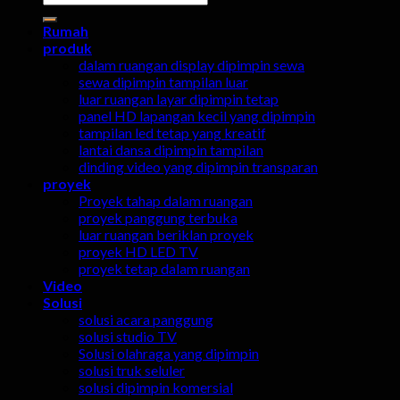
untuk:
Rumah
produk
dalam ruangan display dipimpin sewa
sewa dipimpin tampilan luar
luar ruangan layar dipimpin tetap
panel HD lapangan kecil yang dipimpin
tampilan led tetap yang kreatif
lantai dansa dipimpin tampilan
dinding video yang dipimpin transparan
proyek
Proyek tahap dalam ruangan
proyek panggung terbuka
luar ruangan beriklan proyek
proyek HD LED TV
proyek tetap dalam ruangan
Video
Solusi
solusi acara panggung
solusi studio TV
Solusi olahraga yang dipimpin
solusi truk seluler
solusi dipimpin komersial