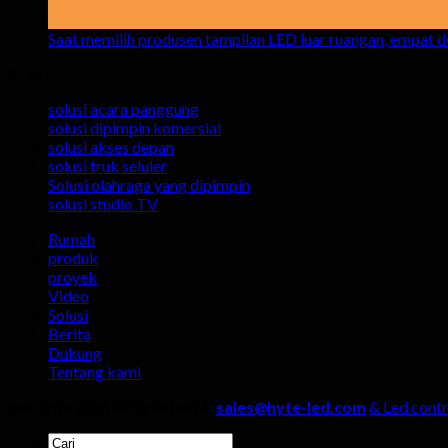
17
Merusak
Saat memilih produsen tampilan LED luar ruangan, empat de
Solusi
solusi acara panggung
solusi dipimpin komersial
solusi akses depan
solusi truk seluler
Solusi olahraga yang dipimpin
solusi studio TV
Rumah
produk
proyek
Video
Solusi
Berita
Dukung
Tentang kami
hak cipta 2026 ©
Hyte Led &
sales@hyte-led.com
& Led contr
Pencarian