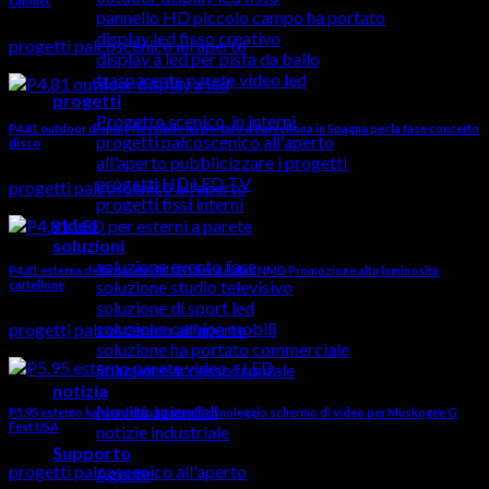
cabinet
pannello HD piccolo campo ha portato
display led fisso creativo
progetti palcoscenico all'aperto
display a led per pista da ballo
trasparente parete video led
progetti
Progetto scenico, in interni
P4.81 outdoor display flessibile ha portato a Barcellona in Spagna per la fase concerto
progetti palcoscenico all'aperto
disco
all'aperto pubblicizzare i progetti
progetti HD LED TV
progetti palcoscenico all'aperto
progetti fissi interni
video
soluzioni
soluzione evento fase
P4.81 esterna della parete del LED per Adidas NMD Promozione alta luminosità
soluzione studio televisivo
cartellone
soluzione di sport led
soluzione camion mobili
progetti palcoscenico all'aperto
soluzione ha portato commerciale
Soluzione accesso frontale
notizia
Novità aziendali
P5.95 esterno ha condotto i pannelli di noleggio schermo di video per Muskogee G
Fest USA
notizie industriale
Supporto
progetti palcoscenico all'aperto
Agente