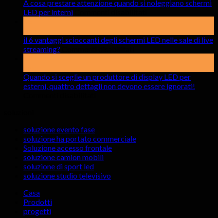
A cosa prestare attenzione quando si noleggiano schermi
su
LED per interni
Commenti disabilitati
A
15
cosa
aprile
prestare
il 6 vantaggi scioccanti degli schermi LED nelle sale di live
su
attenzione
streaming?
Commenti disabilitati
il
quando
17
6
si
mar
vantaggi
noleggiano
Quando si sceglie un produttore di display LED per
scioccanti
schermi
esterni, quattro dettagli non devono essere ignorati!
su
degli
LED
Commenti disabilitati
Quando
schermi
per
soluzioni
si
LED
interni
sceglie
nelle
soluzione evento fase
un
sale
soluzione ha portato commerciale
produttore
di
Soluzione accesso frontale
di
live
soluzione camion mobili
display
streaming?
soluzione di sport led
LED
soluzione studio televisivo
per
esterni,
Casa
quattro
Prodotti
dettagli
progetti
non