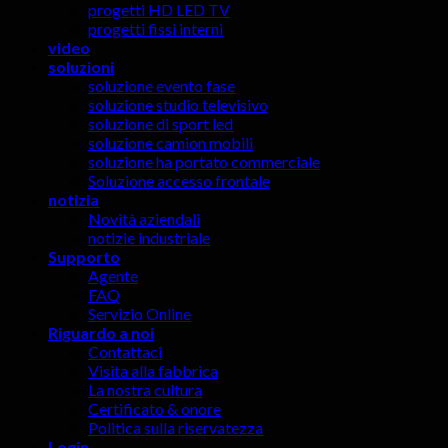
progetti HD LED TV
progetti fissi interni
video
soluzioni
soluzione evento fase
soluzione studio televisivo
soluzione di sport led
soluzione camion mobili
soluzione ha portato commerciale
Soluzione accesso frontale
notizia
Novità aziendali
notizie industriale
Supporto
Agente
FAQ
Servizio Online
Riguardo a noi
Contattaci
Visita alla fabbrica
La nostra cultura
Certificato & onore
Politica sulla riservatezza
Login