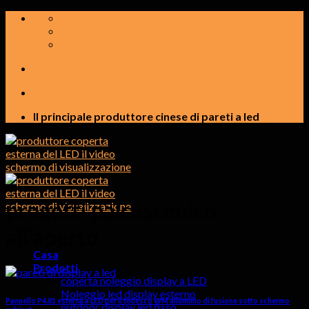
Salta
al
contenuto
Il principale produttore cinese di pareti a led
progetti palcoscenico
all'aperto
Casa
Prodotti
coperta noleggio display a LED
Noleggio led display esterno
Pannello P4.81 esterna a LED per il tedesco WM alluminio di fusione sotto schermo
outdoor display led fisso