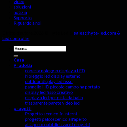
video
devono
soluzioni
essere
notizia
ignorati!
Supporto
Riguardo a noi
Diritto d'autore 2026 ©
Hyte Led &
sales@hyte-led.com
&
Led controller
Cercare:
Casa
Prodotti
coperta noleggio display a LED
Noleggio led display esterno
outdoor display led fisso
pannello HD piccolo campo ha portato
display led fisso creativo
display a led per pista da ballo
trasparente parete video led
progetti
Progetto scenico, in interni
progetti palcoscenico all'aperto
all'aperto pubblicizzare i progetti