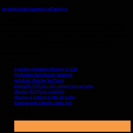
progetti palcoscenico all'aperto
Riguardo a noi
gruppo Hyte-Led offre qualità interna ed esterna della parete
schermi video a led a prezzi di fabbrica convenienti. 5 anni di
garanzia sono offerti per tutti i nostri prodotti per assicurare ai
nostri clienti con la cura libera dopo i servizi e la qualità.
Accogliervi favorevolmente per inviarci la richiesta in
qualunque momento.
Categorie
coperta noleggio display a LED
Noleggio led display esterno
outdoor display led fisso
pannello HD piccolo campo ha portato
display led fisso creativo
display a led per pista da ballo
trasparente parete video led
Ultime notizie
19
potrebbe