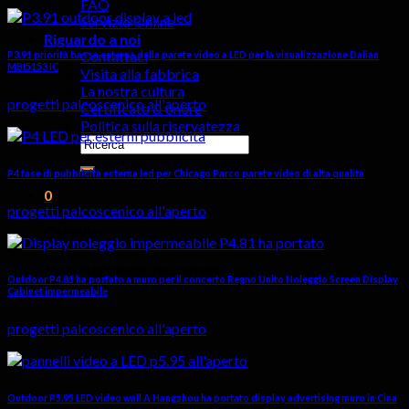
FAQ
Servizio Online
Riguardo a noi
Contattaci
P3.91 priorità bassa esterna della parete video a LED per la visualizzazione Dalian
MBI5153 IC
Visita alla fabbrica
La nostra cultura
progetti palcoscenico all'aperto
Certificato & onore
Politica sulla riservatezza
Cercare:
P4 fase di pubblicità esterna led per Chicago Parco parete video di alta qualità
0
progetti palcoscenico all'aperto
Carrello
Nessun prodotto nel carrello.
Outdoor P4.81 ha portato a muro per il concerto Regno Unito Noleggio Screen Display
Cabinet impermeabile
progetti palcoscenico all'aperto
Outdoor P5.95 LED video wall A Hangzhou ha portato display advertising muro in Cina