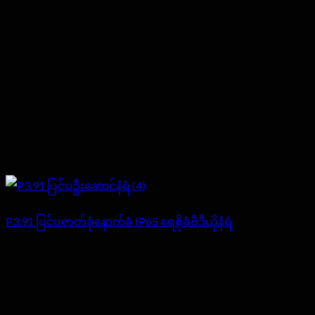
P3.91 ပြင်ပဇာတ်ခုံနောက်ခံ IP65 ရေစိုခံဗီဒီယိုနံရံ