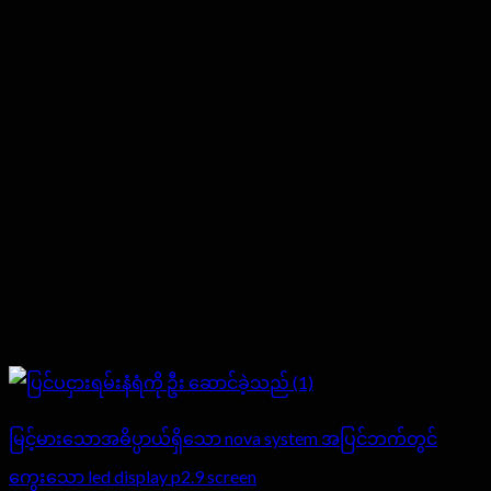
မြင့်မားသောအဓိပ္ပာယ်ရှိသော nova system အပြင်ဘက်တွင်
ကွေးသော led display p2.9 screen