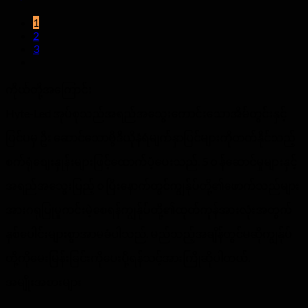
1
2
3
ကိုယ်တို့အကြောင်း
Hyte-Led အုပ်စုသည်အရည်အသွေးကောင်းသောအိမ်တွင်းနှင့်
ပြင်ပမှ ဦး ဆောင်သောဗွီဒီယိုနံရံမျက်နှာပြင်များကိုတတ်နိုင်သည့်
စက်ရုံစျေးနှုန်းများဖြင့်ထောက်ပံ့ပေးသည်. 5 ၀ န်ဆောင်မှုများနှင့်
အရည်အသွေးပြည့် ၀ ပြီးနောက်တွင်ကျွန်ုပ်တို့၏ဖောက်သည်များ
အားဂရုပြုမှုကင်းမဲ့စေရန်ကျွန်ုပ်တို့၏ထုတ်ကုန်အားလုံးအတွက်
နှစ်ပေါင်းများစွာအာမခံပါသည်. မည်သည့်အချိန်တွင်မဆိုကျွန်ုပ်
တို့ကိုမေးမြန်းခြင်းကိုပေးပို့ရန်သင့်အားကြိုဆိုပါတယ်.
အမျိုးအစားများ