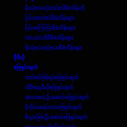
မိုးလုံလေလုံဇာတ်စင်စီမံကိန်းကို
ပြင်ပဇာတ်စင်စီမံကိန်းများ
ပြင်ပကြော်ငြာစီမံကိန်းများ
HD LED တီဗီစီမံကိန်းများ
မိုးလုံလေလုံပုံသေစီမံကိန်းများ
ဗွီဒီယို
ဖြေရှင်းချက်
ဇာတ်စင်ဖြစ်ရပ်ဖြေရှင်းချက်
တီဗီစတူဒီယိုဖြေရှင်းချက်
အားကစား ဦး ဆောင်ဖြေရှင်းချက်
မိုဘိုင်းထရပ်ကားဖြေရှင်းချက်
စီးပွားဖြစ် ဦး ဆောင်ဖြေရှင်းချက်
ရှေ့ access ကိုဖြေရှင်းချက်