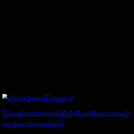
ပြင်ပရေစိုခံ 500*500 ထောင့်ချိန်ညှိကိရိယာပါရှိသော P3.91 မျဉ်း
ကွေးဦးဆောင်သောမျက်နှာပြင်