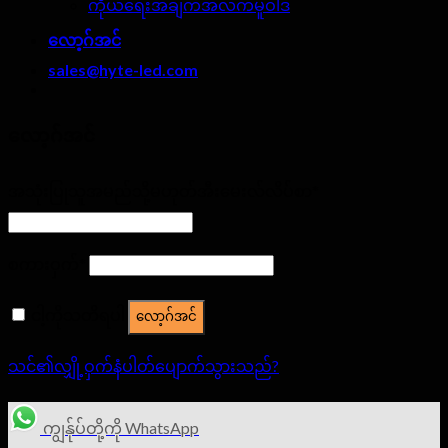
ကိုယ်ရေးအချက်အလက်မူဝါဒ
လော့ဂ်အင်
sales@hyte-led.com
လော့ဂ်အင်
အသုံးပြုသူအမည်သို့မဟုတ်အီးမေးလ်လိပ်စာ
*
စကားဝှက်
*
ငါ့ကိုသတိရပါ
လော့ဂ်အင်
သင်၏လျှို့ဝှက်နံပါတ်ပျောက်သွားသည်?
ကျွန်ုပ်တို့ကို WhatsApp