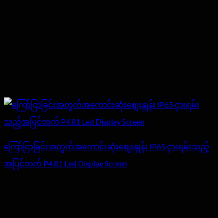
ကြော်ငြာခြင်းအတွက်အကောင်းဆုံးစျေးနှုန်း IP65 ငှားရမ်းသည့်
အပြင်ဘက် P4.81 Led Display Screen