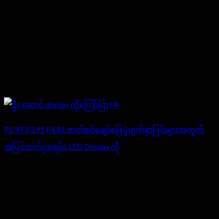
P2.97 P3.91 P4.81 ဇာတ်စင်ဖျော်ဖြေပွဲမျက်နှာပြင်များအတွက်
အပြင်ဘက်ငှားရမ်း LED Display ကို