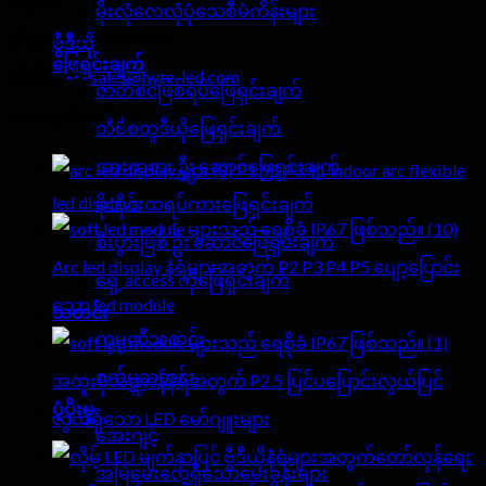
တရုတ်
မိုးလုံလေလုံပုံသေစီမံကိန်းများ
နင်:
+86 13714518751
ဗွီဒီယို
ဖြေရှင်းချက်
အီးမေးလ်:
sales@hyte-led.com
ဇာတ်စင်ဖြစ်ရပ်ဖြေရှင်းချက်
Hot ထုတ်ကုန်များ
တီဗီစတူဒီယိုဖြေရှင်းချက်
အားကစား ဦး ဆောင်ဖြေရှင်းချက်
P1.95 P3.91 indoor arc flexible
led displays
မိုဘိုင်းထရပ်ကားဖြေရှင်းချက်
စီးပွားဖြစ် ဦး ဆောင်ဖြေရှင်းချက်
Arc led display နံရံများအတွက် P2 P3 P4 P5 ပျော့ပြောင်း
ရှေ့ access ကိုဖြေရှင်းချက်
သော led module
သတင်း
ကုမ္ပဏီသတင်း
စက်မှုသတင်း
အထူးပုံသဏ္ဍာန်နံရံအတွက် P2.5 ပြင်ပပြောင်းလွယ်ပြင်
ပံ့ပိုးမှု
လွယ်ရှိသော LED မော်ဂျူးများ
အေးဂျင့်
ဗွီဒီယိုနံရံများအတွက်တော်လှန်ရေး
အမြဲမေးလေ့ရှိသောမေးခွန်းများ