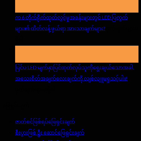
LED
.ပြီလ
Display
က 6 တိုက်ရိုက်ထုတ်လွှင့်မှုအခန်းများတွင် LED ပြကွက်
စ
များ၏ ထိတ်လန့်ဖွယ်ရာ အားသာချက်များ?
မှတ်ချက်များမ
ခ
အပေါ်
ရှိပါ
ရင်
17
က
များ
မတ်
6
ကို
တိုက်ရိုက်
ပြင်ပ LED မျက်နှာပြင်ထုတ်လုပ်သူကိုရွေးချယ်သောအခါ,
ငှားရမ်း
ထုတ်
အသေးစိတ်အချက်လေးချက်ကို လျစ်လျူမရှုသင့်ပါ။!
သည့်
လွှင့်
အပေါ်
မှတ်ချက်များမရှိပါ
အခါ
မှု
ပြင်
ဖြေရှင်းချက်
သတိထား
အခန်း
ပ
ရ
LED
ဇာတ်စင်ဖြစ်ရပ်ဖြေရှင်းချက်
များ
မျက်နှာပြင်
မည့်
စီးပွားဖြစ် ဦး ဆောင်ဖြေရှင်းချက်
တွင်
ထုတ်လုပ်သူ
အရာ