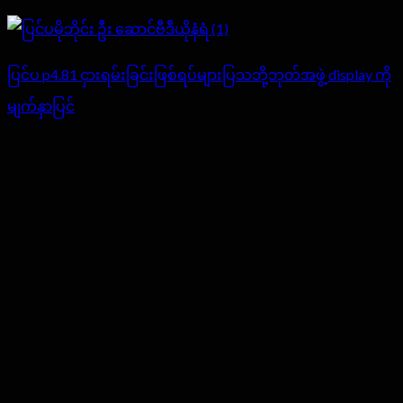
ပြင်ပ p4.81 ငှားရမ်းခြင်းဖြစ်ရပ်များပြသဘို့ဘုတ်အဖွဲ့ display ကို
မျက်နှာပြင်