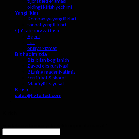
tijorat led eritmasi
oldingi kirish yechimi
Yangiliklar
Kompaniya yangiliklari
sanoat yangiliklari
Qo'llab-quvvatlash
Agent
Tss
onlayn xizmat
Biz haqimizda
Biz bilan bog'lanish
Zavod ekskursiyasi
Bizning madaniyatimiz
Sertifikat & sharaf
Maxfiylik siyosati
Kirish
sales@hyte-led.com
Kirish
Foydalanuvchi nomi yoki elektron pochta manzili
*