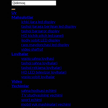
Qidirish:
Uy
Mahsulotlar
ichki ijara led displey
tashqi ijaraga berilgan led displey
tashqi barqaror displey
HD kichik pitch led paneli
ijodiy sobit LED displey
raqs maydonchasi led displey
video shaffof
Loyihalar
yopiq sahna loyihasi
tashqi sahna loyihalari
tashqi reklama loyihalari
HD LED televizor loyihalari
yopiq sobit loyihalar
Video
Yechimlar
sahna hodisasi echimi
TV studiyasining yechimi
sport echimi
mobil yuk mashinalari yechimi