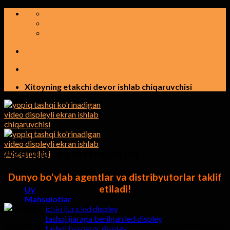
Tarkibga
o'tish
Xitoyning etakchi devor ishlab chiqaruvchisi
Agentlar va distribyutor
Dunyo bo'ylab agentlar va distribyutorlar taklif
etiladi!
Uy
Mahsulotlar
ichki ijara led displey
tashqi ijaraga berilgan led displey
Xitoyda eng yirik displeyli displey ishlab chiqaruvchilardan biri
tashqi barqaror displey