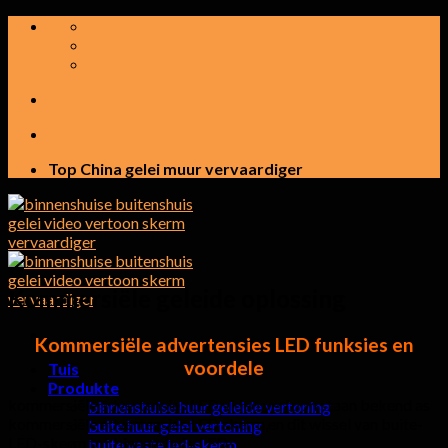
Spring
na
inhoud
Top China gelei muur vervaardiger
Kommersiële geleide oplossing
Kommersiële advertensies LED funksies en
voordele
Tuis
Produkte
kommersiële advertensies LED video vertoon staan ​​bekend as
binnenshuise huur geleide vertoning
kommersiële advertensies LED skerm,en dit wissel van buite-
buite huur gelei vertoning
LED-skerm tot binnenshuis-LED-
buite vaste led-skerm