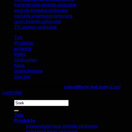
van
regstreekse
kommersiële geleide oplossing
'n
stroomkamer
voorste toegang oplossing
buite-
mobiele vragmotoroplossing
LED-
sport geleide oplossing
skermvervaardiger,
TV-ateljee-oplossing
vier
besonderhede
Tuis
moet
Produkte
nie
projekte
geïgnoreer
Video
word
Oplossings
nie!
Nuus
ondersteuning
Oor ons
Kopiereg 2026 ©
Hyte Led &
sales@hyte-led.com
& Led
controller
Soek
vir:
Tuis
Produkte
binnenshuise huur geleide vertoning
buite huur gelei vertoning