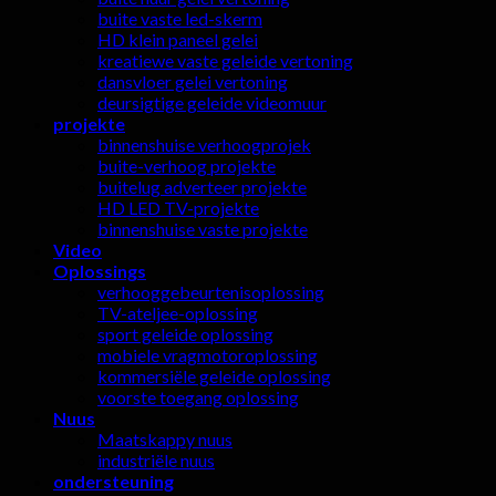
buite vaste led-skerm
HD klein paneel gelei
kreatiewe vaste geleide vertoning
dansvloer gelei vertoning
deursigtige geleide videomuur
projekte
binnenshuise verhoogprojek
buite-verhoog projekte
buitelug adverteer projekte
HD LED TV-projekte
binnenshuise vaste projekte
Video
Oplossings
verhooggebeurtenisoplossing
TV-ateljee-oplossing
sport geleide oplossing
mobiele vragmotoroplossing
kommersiële geleide oplossing
voorste toegang oplossing
Nuus
Maatskappy nuus
industriële nuus
ondersteuning