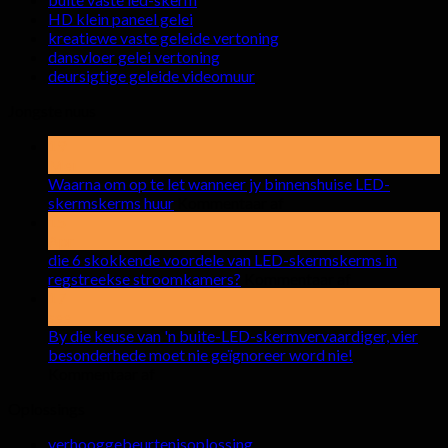
HD klein paneel gelei
kreatiewe vaste geleide vertoning
dansvloer gelei vertoning
deursigtige geleide videomuur
Jongste nuus
19
Mei
Waarna om op te let wanneer jy binnenshuise LED-
op
skermskerms huur
Kommentaar af
Waarna
15
om
Apr
op
die 6 skokkende voordele van LED-skermskerms in
te
op
regstreekse stroomkamers?
Kommentaar af
let
die
17
wanneer
6
see
jy
skokkende
By die keuse van 'n buite-LED-skermvervaardiger, vier
binnenshuise
voordele
besonderhede moet nie geïgnoreer word nie!
op
LED-
van
Kommentaar af
By
skermskerms
LED-
Oplossings
die
huur
skermskerms
keuse
in
verhooggebeurtenisoplossing