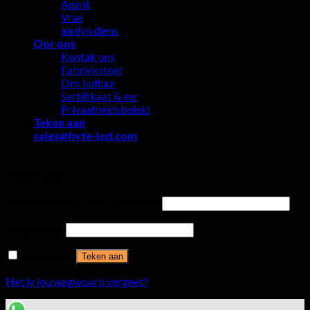
Agent
Vrae
aanlyn diens
Oor ons
Kontak ons
Fabriekstoer
Ons kultuur
Sertifikaat & eer
Privaatheidsbeleid
Teken aan
sales@hyte-led.com
Teken aan
Gebruikersnaam of e -posadres
*
Wagwoord
*
Onthou my
Teken aan
Het jy jou wagwoord vergeet?