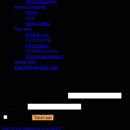
industriële nuus
ondersteuning
Agent
Vrae
aanlyn diens
Oor ons
Kontak ons
Fabriekstoer
Ons kultuur
Sertifikaat & eer
Privaatheidsbeleid
Teken aan
sales@hyte-led.com
Teken aan
Gebruikersnaam of e -posadres
*
Wagwoord
*
Onthou my
Teken aan
Het jy jou wagwoord vergeet?