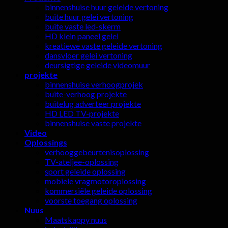
binnenshuise huur geleide vertoning
buite huur gelei vertoning
buite vaste led-skerm
HD klein paneel gelei
kreatiewe vaste geleide vertoning
dansvloer gelei vertoning
deursigtige geleide videomuur
projekte
binnenshuise verhoogprojek
buite-verhoog projekte
buitelug adverteer projekte
HD LED TV-projekte
binnenshuise vaste projekte
Video
Oplossings
verhooggebeurtenisoplossing
TV-ateljee-oplossing
sport geleide oplossing
mobiele vragmotoroplossing
kommersiële geleide oplossing
voorste toegang oplossing
Nuus
Maatskappy nuus