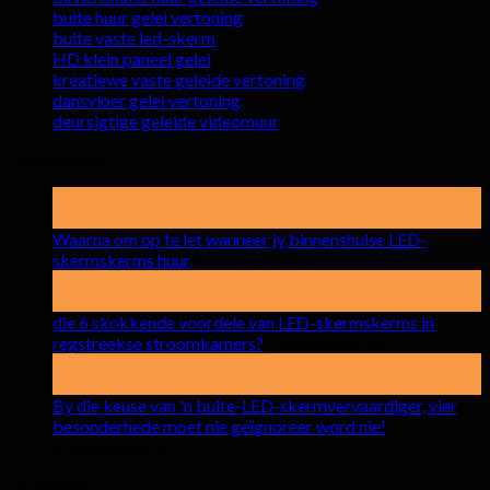
buite huur gelei vertoning
buite vaste led-skerm
HD klein paneel gelei
kreatiewe vaste geleide vertoning
dansvloer gelei vertoning
deursigtige geleide videomuur
Jongste nuus
19
Mei
Waarna om op te let wanneer jy binnenshuise LED-
op
skermskerms huur
Kommentaar af
Waarna
15
om
Apr
op
die 6 skokkende voordele van LED-skermskerms in
te
op
regstreekse stroomkamers?
Kommentaar af
let
die
17
wanneer
6
see
jy
skokkende
By die keuse van 'n buite-LED-skermvervaardiger, vier
binnenshuise
voordele
besonderhede moet nie geïgnoreer word nie!
op
LED-
van
Kommentaar af
By
skermskerms
LED-
Oplossings
die
huur
skermskerms