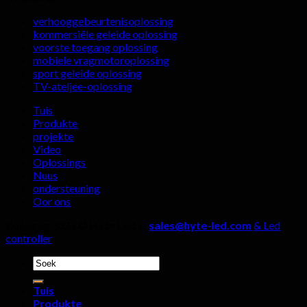
keuse
in
verhooggebeurtenisoplossing
van
regstreekse
kommersiële geleide oplossing
'n
stroomkamer
voorste toegang oplossing
buite-
mobiele vragmotoroplossing
LED-
sport geleide oplossing
skermvervaardiger,
TV-ateljee-oplossing
vier
besonderhede
Tuis
moet
Produkte
nie
projekte
geïgnoreer
Video
word
Oplossings
nie!
Nuus
ondersteuning
Oor ons
Kopiereg 2026 ©
Hyte Led &
sales@hyte-led.com
& Led
controller
Soek
vir:
Tuis
Produkte