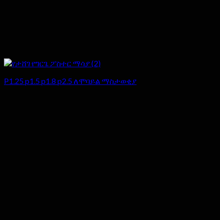
P1.25 p1.5 p1.8 p2.5 ለሞባይል ማስታወቂያ