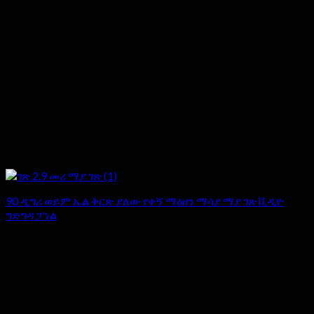
90 ዲግሪ ወይም ኤል ቅርጽ ያለው የቀኝ ማዕዘን ማሳያ ማያ ገጽ ቪዲዮ
ግድግዳ ፓነል