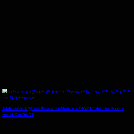
የቤት ውስጥ እጅግ በጣም ቀጭን ስሚድ መሪ ማሳያ ከፍተኛ ጥራት p2.9
መር ቪዲዮ ግድግዳ