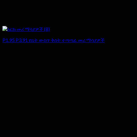
P1.95 P3.91 የቤት ውስጥ ቅስት ተጣጣፊ መሪ ማሳያዎች