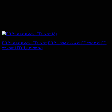
P3.91 የቤት ኪራይ LED ማሳያ,P3.9 ፒክስል ኪራይ የ LED ማሳያ የ LED
ማያ ገጽ LED ቪዲዮ ግድግዳ