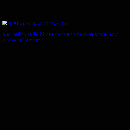
ለክስተቶች ማሳያ P4.81 የቤት ውስጥ ከፍተኛ የእድሳት ፍጥነት ኪራይ
ደረጃ መሪ የቪድዮ ግድግዳ