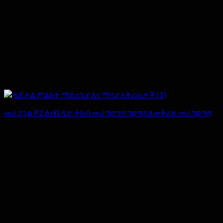
መሪ ፓነል P2.6 በቪዲዮ ተኩስ መሪ ግድግዳ ግድግዳ ለመቅረጽ መሪ ግድግዳ