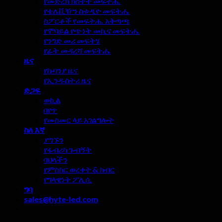
የመድረክ ክስተት መፍትሔ
የቴሌቪዥን ስቱዲዮ መፍትሔ
ስፖርቶች የመፍትሔ አቅጣጫ
የሞባይል የጭነት መኪና መፍትሔ
የንግድ መሪ መፍትሄ
የፊት መዳረሻ መፍትሔ
ዜና
የኩባንያ ዜና
የኢንዱስትሪ ዜና
ድጋፍ
ወኪል
በየጥ
የመስመር ላይ አገልግሎት
ስለ እኛ
ያግኙን
የፋብሪካ ጉብኝት
ባህላችን
የምስክር ወረቀት & ክብር
የግላዊነት ፖሊሲ
ግባ
sales@hyte-led.com