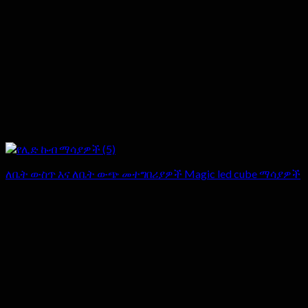
ለቤት ውስጥ እና ለቤት ውጭ መተግበሪያዎች Magic led cube ማሳያዎች