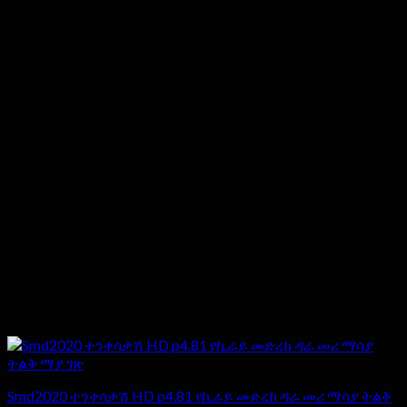
Smd2020 ተንቀሳቃሽ HD p4.81 የኪራይ መድረክ ዳራ መሪ ማሳያ ትልቅ