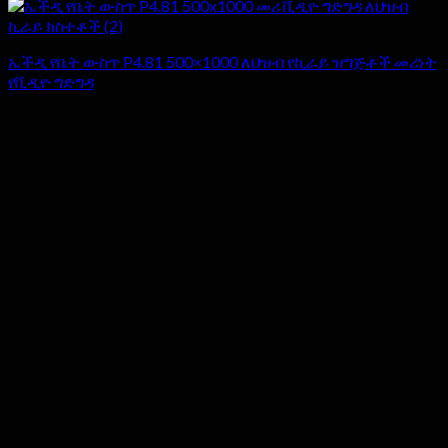
ኤችዲ የቤት ውስጥ P4.81 500×1000 ለህዝብ የኪራይ ዝግጅቶች መሪነት
የቪዲዮ ግድግዳ