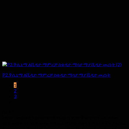
P2.9 ሲኒማ ለቪዲዮ ማምረቻ ስቱዲዮ ማሳያ ማያ ቪዲዮ መሪነት
1
2
3
ስለ እኛ
Hyte-Leed ቡድን በተመጣጣኝ የፋብሪካ ዋጋዎች ውስጥ ጥራት ያለው
የቤት ውስጥ እና ከቤት ውጭ የሚመራ የቪዲዮ ግድግዳ ማሳያዎችን ያቀርባል.
5 ከአገልግሎቶች እና ከጥራት በኋላ ደንበኞቻችን ከእንከባከቢያቸው ነፃ