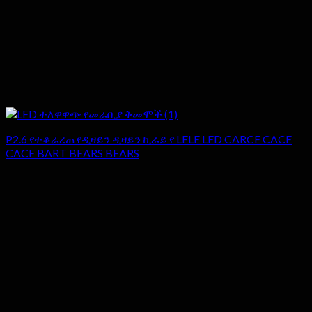
P2.6 የተቆራረጠ የዲዛይን ዲዛይን ኪራይ የ LELE LED CARCE CACE
CACE BART BEARS BEARS