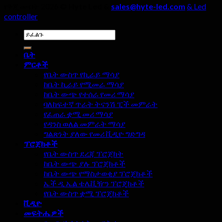
የቅጂ መብት 2026 ©
Hyte Led &
sales@hyte-led.com
& Led
controller
ምፈልገው:
ቤት
ምርቶች
የቤት ውስጥ የኪራይ ማሳያ
ከቤት ኪራይ የሚመራ ማሳያ
ከቤት ውጭ የተሰራ የመሪ ማሳያ
ባለከፍተኛ ጥራት ትናንሽ ፒች መምራት
የፈጠራ ቋሚ መሪ ማሳያ
የዳንስ ወለል መምራት ማሳያ
ግልጽነት ያለው የመሪ ቪዲዮ ግድግዳ
ፕሮጀክቶች
የቤት ውስጥ ደረጃ ፕሮጀክት
ከቤት ውጭ ያሉ ፕሮጀክቶች
ከቤት ውጭ የማስታወቂያ ፕሮጄክቶች
ኤች ዲ ኤል ቴሌቪዥን ፕሮጄክቶች
የቤት ውስጥ ቋሚ ፕሮጄክቶች
ቪዲዮ
መፍትሔዎች