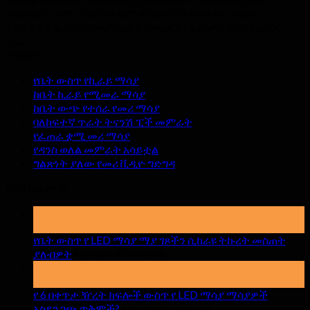
እንክብካቤን ለማረጋገጥ ለሁሉም ምርቶቻችን የዓመታት ዋስትና
ተሰጥቷቸዋል. በማንኛውም ጊዜ ለጥያቄዎ እንዲልክዎት እንኳን በደህና
መጡ.
ምድቦች
የቤት ውስጥ የኪራይ ማሳያ
ከቤት ኪራይ የሚመራ ማሳያ
ከቤት ውጭ የተሰራ የመሪ ማሳያ
ባለከፍተኛ ጥራት ትናንሽ ፒች መምራት
የፈጠራ ቋሚ መሪ ማሳያ
የዳንስ ወለል መምራት አሳይቷል
ግልጽነት ያለው የመሪ ቪዲዮ ግድግዳ
አዳዲስ ዜናዎች
19
ግንቦት
የቤት ውስጥ የ LED ማሳያ ማያ ገጾችን ሲከራዩ ትኩረት መስጠት
በርቷል
ያለብዎት
አስተያየቶች ጠፍተዋል
የቤት
15
ኤፕሪል
ውስጥ
የ 6 በቀጥታ ዥረት ክፍሎች ውስጥ የ LED ማሳያ ማሳያዎች
የ
በርቷል
አስደንጋጭ ጥቅሞች?
አስተያየቶች ጠፍተዋል
LED