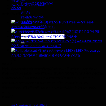
ወኪል ነው
የመስመር ላይ አገልግሎት
የመስመር ላይ አገልግሎት
ስለ እኛ
ያግኙን
ሙቅ ምርቶች
የፋብሪካ ጉብኝት
ባህላችን
P1.95 P3.91 የቤት ውስጥ ቅስት
የምስክር ወረቀት & ክብር
ተጣጣፊ መሪ ማሳያዎች
የግላዊነት ፖሊሲ
P2 P3 P4 P5
ምፈልገው:
ለስላሳ መሪ ሞጁል ለአርክ መሪ ማሳያ ግድግዳዎች
ለልዩ ቅርጽ ግድግዳ
P2.5 የውጭ ተጣጣፊ መሪ ሞጁሎች
0
የተለዋዋጭ የ LED የ LED Provuarys
ለቪዲዮ ግድግዳዎች በአብዮታዊ ተፅእኖዎች ያሳያል
ጋሪ
ስለ እኛ
Hyte-Leed ቡድን በተመጣጣኝ የፋብሪካ ዋጋዎች ውስጥ ጥራት ያለው
በጋሪው ውስጥ ምንም ምርቶች የሉም.
የቤት ውስጥ እና ከቤት ውጭ የሚመራ የቪዲዮ ግድግዳ ማሳያዎችን ያቀርባል.
5 ከአገልግሎቶች እና ከጥራት በኋላ ደንበኞቻችን ከእንከባከቢያቸው ነፃ
እንክብካቤን ለማረጋገጥ ለሁሉም ምርቶቻችን የዓመታት ዋስትና
ተሰጥቷቸዋል. በማንኛውም ጊዜ ለጥያቄዎ እንዲልክዎት እንኳን በደህና
መጡ.
ምድቦች
የቤት ውስጥ የኪራይ ማሳያ