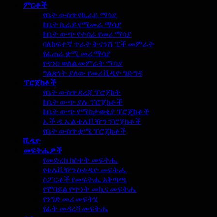
ምርቶች
የቤት ውስጥ የኪራይ ማሳያ
ከቤት ኪራይ የሚመራ ማሳያ
ከቤት ውጭ የተሰራ የመሪ ማሳያ
ባለከፍተኛ ጥራት ትናንሽ ፒች መምራት
የፈጠራ ቋሚ መሪ ማሳያ
የዳንስ ወለል መምራት ማሳያ
ግልጽነት ያለው የመሪ ቪዲዮ ግድግዳ
ፕሮጀክቶች
የቤት ውስጥ ደረጃ ፕሮጀክት
ከቤት ውጭ ያሉ ፕሮጀክቶች
ከቤት ውጭ የማስታወቂያ ፕሮጄክቶች
ኤች ዲ ኤል ቴሌቪዥን ፕሮጄክቶች
የቤት ውስጥ ቋሚ ፕሮጄክቶች
ቪዲዮ
መፍትሔዎች
የመድረክ ክስተት መፍትሔ
የቴሌቪዥን ስቱዲዮ መፍትሔ
ስፖርቶች የመፍትሔ አቅጣጫ
የሞባይል የጭነት መኪና መፍትሔ
የንግድ መሪ መፍትሄ
የፊት መዳረሻ መፍትሔ