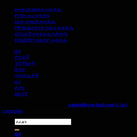
የ
የ
ያለብዎት
የመድረክ ክስተት መፍትሔ
LED
LED
የንግድ መሪ መፍትሄ
ማሳያ
ማሳያ
የፊት መዳረሻ መፍትሔ
ማሳያዎች
አምራች
የሞባይል የጭነት መኪና መፍትሔ
አስደንጋጭ
በሚመርጡበት
ስፖርቶች የመፍትሔ አቅጣጫ
ጥቅሞች?
ጊዜ,
የቴሌቪዥን ስቱዲዮ መፍትሔ
አራት
ዝርዝሮች
ቤት
ችላ
ምርቶች
ሊባሉ
ፕሮጀክቶች
አይገባም!
ቪዲዮ
መፍትሔዎች
ዜና
ድጋፍ
ስለ እኛ
የቅጂ መብት 2026 ©
Hyte Led &
sales@hyte-led.com
& Led
controller
ምፈልገው:
ቤት