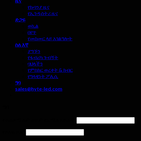
ዜና
የኩባንያ ዜና
የኢንዱስትሪ ዜና
ድጋፍ
ወኪል
በየጥ
የመስመር ላይ አገልግሎት
ስለ እኛ
ያግኙን
የፋብሪካ ጉብኝት
ባህላችን
የምስክር ወረቀት & ክብር
የግላዊነት ፖሊሲ
ግባ
sales@hyte-led.com
ግባ
የተጠቃሚ ስም ወይም የኢሜል አድራሻ
*
የይለፍ ቃል
*