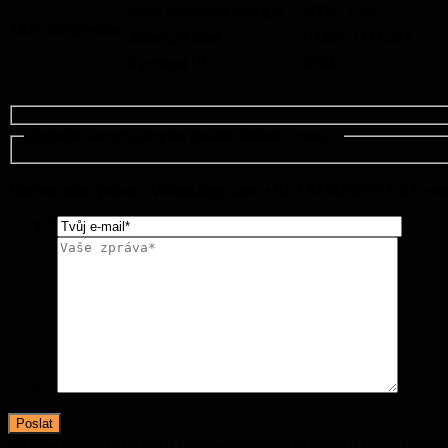
Max. Spotřeba energie
600W / m2
LED obrazovka
Zobrazit úhel
V160 ° / H160 °
Rychlost IP
IP54
Zeptejte se nyní, abyste dostali řešení a cenu！
Nechte zde zprávu a WhatsApp nám: +86 13714518751 & E-ma
*
*
Vítáme projekty na míru, níže uveďte podrobnosti o svých projek