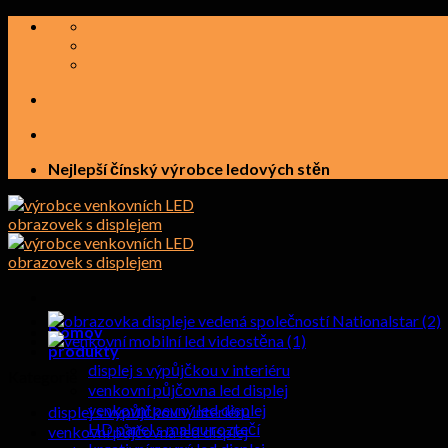
Přeskočit
na
obsah
Nejlepší čínský výrobce ledových stěn
Domov
produkty
displej s výpůjčkou v interiéru
Kategorie
venkovní půjčovna led displej
venkovní pevný led displej
displej s výpůjčkou v interiéru
HD panel s malou roztečí
venkovní půjčovna led displej