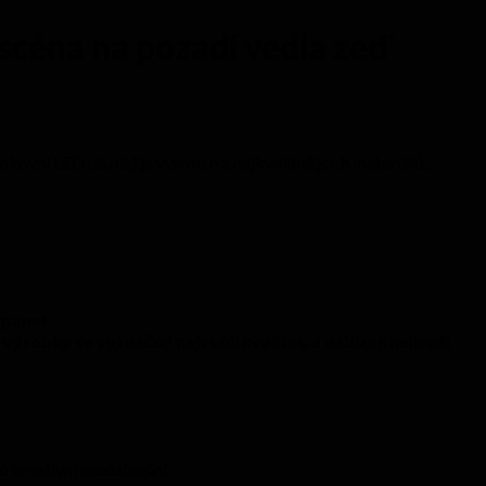
scéna na pozadí vedla zeď
vní LED displej je vyroben z nejkvalitnějších materiálů,
 panel
robky se vyznačují nejvyšší kvalitou a nabízejí nejlepší
né kreativní modelování.