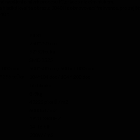
rné napájení a návrh procesů IC,práce s nízkým hlukem.
a hladká kvalita obrazu: 3840Hz obnovovací frekvence, pro zajiště
40 °.
P4.81
250*250mm
52*52tečka
SMD 2525
1 000 mm
500*500mm / 500 x 1 000 mm
* 256 tečka
104*104 dot / 104 * 208 dot
Lití hliníku
8-9kg
43222 pixelů / m2
6000cd / m2
1920-3840HZ
14-16 bit
300W / m2