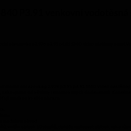
840 P3.91 venkovní vodotěsná 
dul obrazovka p2.976 p3.91 p4.81 SMD video nástěnný panel;Venko
ací modul obrazovka p2.976 p3.91 p4.81 SMD video nástěnný
lů, zakoupeno od většiny renomovaných dodavatelů. Konečné vý
ťují hladkou kvalitu obrazu.
20s;
iníku ;
nit modulární obvod
pňů, vnitřní oblouk 10 stupňů, dokáže realizovat oblouk, roh a růz