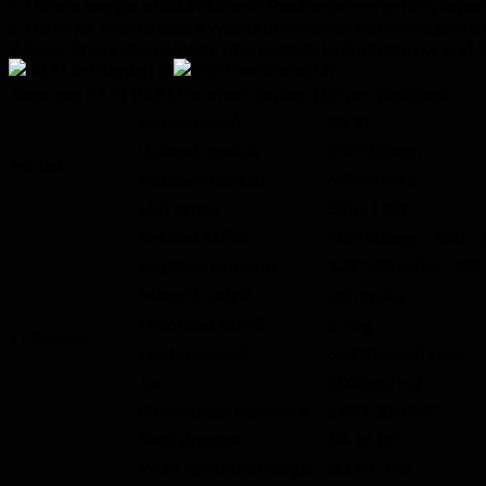
5. Úspora energie a nízká hlučnost: Používejte energeticky úspo
6. Nízký jas, vysoká šedá a vysoká obnovovací frekvence, jemná 
7. Super široký úhel pohledu: Úhel pohledu LED obrazovky je až 1
Venkovní P3.91 P4.81 Parametr displeje LED pro zapůjčení
Rozteč pixelů
P3.91
Velikost modulu
250*250mm
Modul
64*64tečka
Rozlišení modulu
LED lampa
SMD 1921
Velikost skříně
500*500mm / 500 x 
128*128 tečka / 128 
Rozlišení kabinetu
Materiál skříně
Lití hliníku
Hmotnost skříně
8-9kg
LED panel
Hustota pixelů
65410 pixelů / m2
Jas
6000cd / m2
Obnovovací frekvence
1920-3840HZ
Šedá stupnice
14-16 bit
Prům. Spotřeba energie
300W / m2