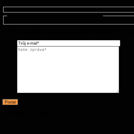
Zeptejte se nyní, abyste dostali řešení a cenu！
Nechte zde zprávu a WhatsApp nám: +86 13714518751 & E-ma
*
*
Související produkty