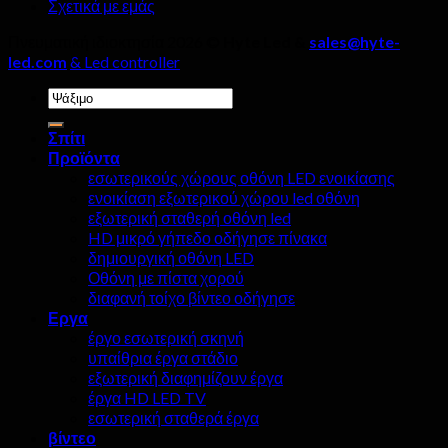
Σχετικά με εμάς
Πνευματική ιδιοκτησία 2026 ©
Hyte Led &
sales@hyte-
led.com
& Led controller
Ψάχνω
για:
Σπίτι
Προϊόντα
εσωτερικούς χώρους οθόνη LED ενοικίασης
ενοικίαση εξωτερικού χώρου led οθόνη
εξωτερική σταθερή οθόνη led
HD μικρό γήπεδο οδήγησε πίνακα
δημιουργική οθόνη LED
Οθόνη με πίστα χορού
διαφανή τοίχο βίντεο οδήγησε
Εργα
έργο εσωτερική σκηνή
υπαίθρια έργα στάδιο
εξωτερική διαφημίζουν έργα
έργα HD LED TV
εσωτερική σταθερά έργα
βίντεο