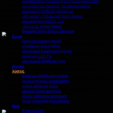
εξωτερική οθόνη LED με ζωντανά χρώματα εσωτερικών
εσωτερικούς χώρους οθόνη LED ενοικίασης
χώρων LED εφαρμογή της διαφήμισης προβολής οθόνης
ενοικίαση εξωτερικού χώρου led οθόνη
fields.Commercial LED και ευκρινείς εικόνες παραδώσει
εξωτερική σταθερή οθόνη led
εκπληκτικό οπτικό αντίκτυπο και την προσέλκυση εκείνων
HD μικρό γήπεδο οδήγησε πίνακα
που διέρχεται από τη μεγιστοποίηση της αξίας της διαφήμισης
δημιουργική οθόνη LED
των μέσων ενημέρωσης.
Οθόνη με πίστα χορού
διαφανή τοίχο βίντεο οδήγησε
Εργα
έργο εσωτερική σκηνή
1. Αποτελεσματική ανεμιστήρα εξαγωγής και το σχεδιασμό για
υπαίθρια έργα στάδιο
να απομακρύνουν τη θερμότητα
εξωτερική διαφημίζουν έργα
2. Ομοιόμορφο χρώμα και υψηλή αντίθεση εξασφαλίσει σαφείς
έργα HD LED TV
και ευκρινείς εικόνες
εσωτερική σταθερά έργα
3. Σκληρή και ισχυρή, η οθόνη LED δεν είναι εύκολο να
βίντεο
παραμορφωθεί ή να παραμορφώσουν την πάροδο του
λύσεις
χρόνου
διάλυμα εκδήλωση στάδιο
4. Σταθερό σήμα και το τροφοδοτικό να παρατείνει τη διάρκεια
λύση στούντιο τηλεόρασης
ζωής της οθόνης LED του
σπορ οδήγησε λύση
5. Χαμηλή κατανάλωση ενέργειας μειώνει το κόστος
φορητή λύση φορτηγό
λειτουργίας
λύσης οδήγησε εμπορική
λύση μπροστά πρόσβασης
κιτ του συστήματος και τον έλεγχο:
Νέα
Εταιρικά νέα