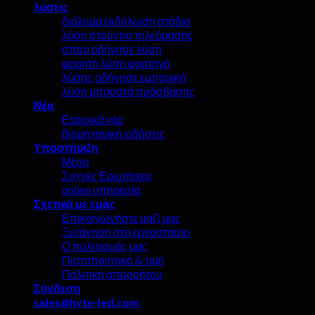
λύσεις
διάλυμα εκδήλωση στάδιο
λύση στούντιο τηλεόρασης
σπορ οδήγησε λύση
φορητή λύση φορτηγό
λύσης οδήγησε εμπορική
λύση μπροστά πρόσβασης
Νέα
Εταιρικά νέα
βιομηχανική ειδήσεις
Υποστήριξη
Μέσο
Συχνές Ερωτήσεις
online υπηρεσία
Σχετικά με εμάς
Επικοινωνήστε μαζί μας
Ξενάγηση στο εργοστάσιο
Ο πολιτισμός μας
Πιστοποιητικό & τιμή
Πολιτική απορρήτου
Σύνδεση
sales@hyte-led.com