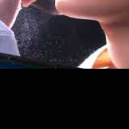
P2.6 σκηνή ενοικίασης εύκαμπτος τοίχος βίντεο για κινητά