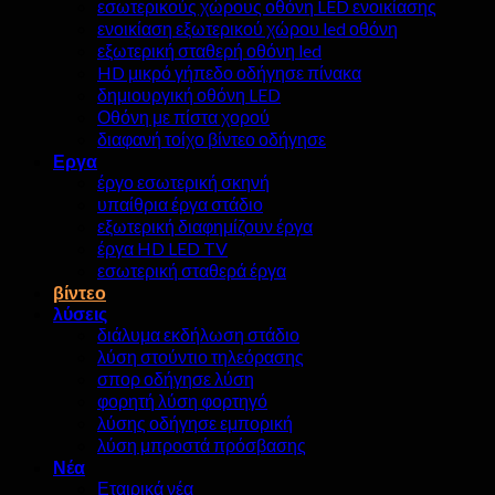
εσωτερικούς χώρους οθόνη LED ενοικίασης
ενοικίαση εξωτερικού χώρου led οθόνη
εξωτερική σταθερή οθόνη led
HD μικρό γήπεδο οδήγησε πίνακα
δημιουργική οθόνη LED
Οθόνη με πίστα χορού
διαφανή τοίχο βίντεο οδήγησε
Εργα
έργο εσωτερική σκηνή
υπαίθρια έργα στάδιο
εξωτερική διαφημίζουν έργα
έργα HD LED TV
εσωτερική σταθερά έργα
βίντεο
λύσεις
διάλυμα εκδήλωση στάδιο
λύση στούντιο τηλεόρασης
σπορ οδήγησε λύση
φορητή λύση φορτηγό
λύσης οδήγησε εμπορική
λύση μπροστά πρόσβασης
Νέα
Εταιρικά νέα