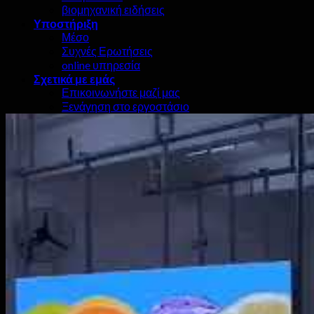
βιομηχανική ειδήσεις
Υποστήριξη
Μέσο
Συχνές Ερωτήσεις
online υπηρεσία
Σχετικά με εμάς
Επικοινωνήστε μαζί μας
Ξενάγηση στο εργοστάσιο
Ο πολιτισμός μας
Πιστοποιητικό & τιμή
Πολιτική απορρήτου
Ψάχνω
για:
0
Καροτσάκι
Δεν υπάρχουν προϊόντα στο καλάθι.