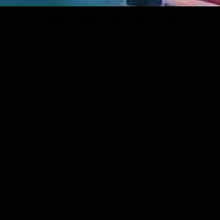
Οθόνη LED υψηλής ανάλυσης P1.25 4K HD