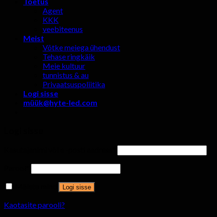
Toetus
Agent
KKK
veebiteenus
Meist
Võtke meiega ühendust
Tehase ringkäik
Meie kultuur
tunnistus & au
Privaatsuspoliitika
Logi sisse
müü
k@hyte-led.com
Logi sisse
Kasutajanimi või e -posti aadress
*
Parool
*
Mäleta mind
Logi sisse
Kaotasite parooli?