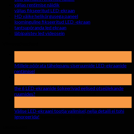
väljas rentimise näidik
väljas fikseeritud LED-ekraan
HD väike helikõrgusega paneel
loominguline fikseeritud LED -ekraan
tantsupõranda led ekraan
läbipaistev led videosein
Viimased uudised
19
Mai
Millele pöörata tähelepanu siseruumide LED-ekraanide
peal
rentimisel
Kommentaarid välja lülitatud
Millele
15
pöörata
Apr
tähelepanu
the
6 LED-ekraanide šokeerivad eelised otseülekande
siseruumide
peal
ruumides?
Kommentaarid välja lülitatud
LED-
the
17
ekraanide
6
Meri
rentimisel
LED-
Välise LED-ekraani tootja valimisel, nelja detaili ei tohi
ekraanide
peal
ignoreerida!
Kommentaarid välja lülitatud
šokeerivad
Välise
Lahendused
eelised
LED-
otseülekande
ekraani