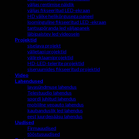
väljas rentimise näidik
väljas fikseeritud LED-ekraan
HD väike helikõrgusega paneel
loominguline fikseeritud LED -ekraan
tantsupõranda led väljapanek
läbipaistev led videosein
Projektid
siselava projekt
välietapi projektid
välireklaamiprojektid
HD-LED-telerite projektid
siseruumides fikseeritud projektid
Video
Lahendused
lavasündmuse lahendus
Telestuudio lahendus
spordi juhitud lahendus
mobiilne veoauto lahendus
kaubanduslik led lahendus
eest juurdepääsu lahendus
Uudised
Firmauudised
tööstusuudised