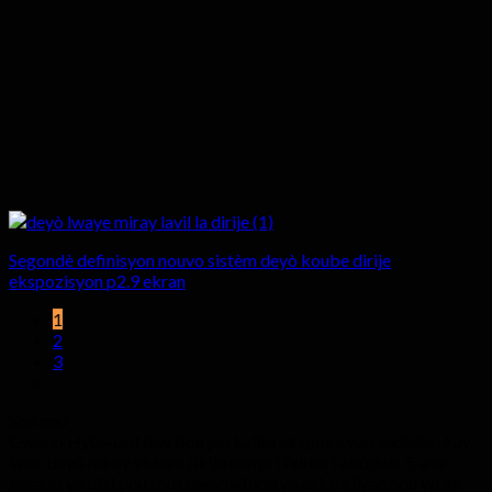
Segondè definisyon nouvo sistèm deyò koube dirije
ekspozisyon p2.9 ekran
1
2
3
Sou nou
Gwoup Hyte-Led bay bon jan kalite ekspozisyon andedan kay
la ak deyò miray videyo dirije nan pri faktori abòdab. 5 ane
garanti yo ofri pou tout pwodwi nou yo asire kliyan nou yo ak