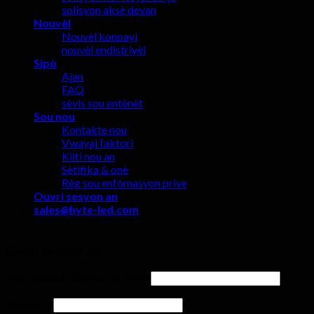
solisyon aksè devan
Nouvèl
Nouvèl konpayi
nouvèl endistriyèl
Sipò
Ajan
FAQ
sèvis sou entènèt
Sou nou
Kontakte nou
Vwayaj faktori
Kilti nou an
Sètifika & onè
Règ sou enfòmasyon prive
Ouvri sesyon an
sales@hyte-led.com
Ouvri sesyon an
Non itilizatè oswa adrès imèl
*
Modpas
*