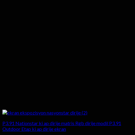
P3.91 Nationstar ki ap dirije matris Rgb dirije modil P3.91
Outdoor Etap ki ap dirije ekran