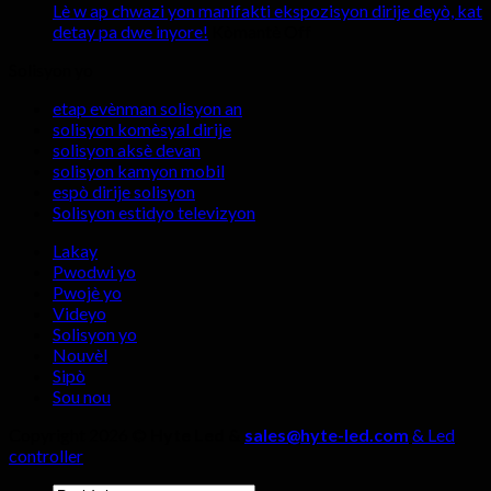
avantaj
a
Lè w ap chwazi yon manifakti ekspozisyon dirije deyò, kat
sou
chokan
lè
detay pa dwe inyore!
Kòmantè Off
Lè
nan
w
Solisyon yo
w
ekran
ap
ap
ekspozisyon
lwe
etap evènman solisyon an
chwazi
dirije
ekran
solisyon komèsyal dirije
yon
nan
ekspo
solisyon aksè devan
manifakti
chanm
ki
solisyon kamyon mobil
ekspozisyon
difizyon
ap
espò dirije solisyon
dirije
ap
dirije
Solisyon estidyo televizyon
deyò,
viv?
anded
kat
kay
Lakay
detay
la
Pwodwi yo
pa
Pwojè yo
dwe
Videyo
inyore!
Solisyon yo
Nouvèl
Sipò
Sou nou
Copyright 2026 ©
Hyte Led &
sales@hyte-led.com
& Led
controller