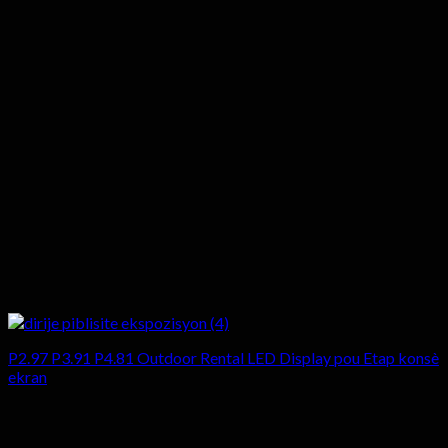
P2.97 P3.91 P4.81 Outdoor Rental LED Display pou Etap konsè
ekran