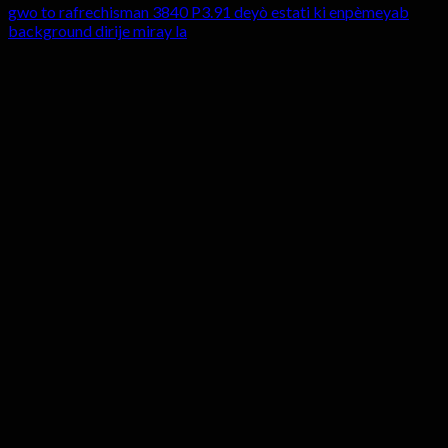
gwo to rafrechisman 3840 P3.91 deyò estati ki enpèmeyab
background dirije miray la