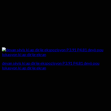
devan sèvis ki ap dirije ekspozisyon P3.91 P4.81 deyò pou
lokasyon ki ap dirije ekran