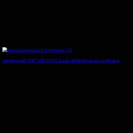
enpèmeyab 500*500 P3.91 koub dirije ekran ak ajistè ang