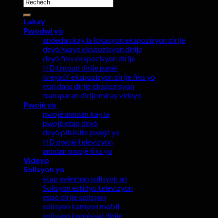
Chèche:
Lakay
Pwodwi yo
andedan kay la lokasyon ekspozisyon dirije
deyò lwaye ekspozisyon dirije
deyò fiks ekspozisyon dirije
HD ti goud dirije panèl
kreyatif ekspozisyon dirije fiks yo
etaj dans dirije ekspozisyon
transparan dirije miray videyo
Pwojè yo
pwojè anndan kay la
pwojè etap deyò
deyò piblisite pwojè yo
HD pwojè televizyon
anndan pwojè fiks yo
Videyo
Solisyon yo
etap evènman solisyon an
Solisyon estidyo televizyon
espò dirije solisyon
solisyon kamyon mobil
solisyon komèsyal dirije