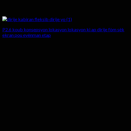
P2.6 koub konsepsyon lokasyon lokasyon ki ap dirije fòm sèk
ekran pou evènman etap