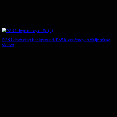
P3.91 deyò etap background IP65 ki enpèmeyab dirije miray
videyo