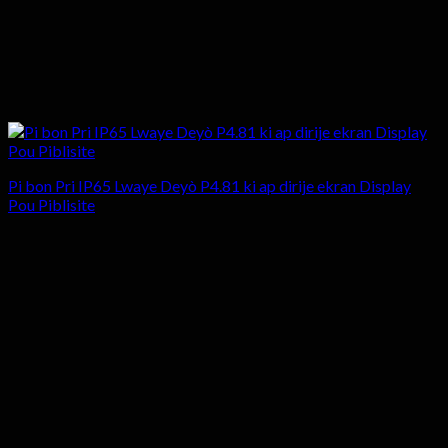
Pi bon Pri IP65 Lwaye Deyò P4.81 ki ap dirije ekran Display
Pou Piblisite