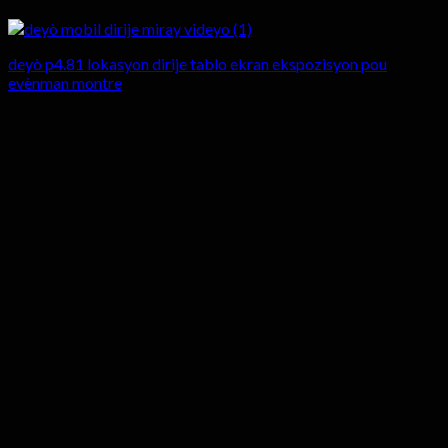
deyò p4.81 lokasyon dirije tablo ekran ekspozisyon pou
evènman montre