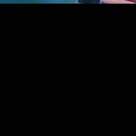
P1.25 4K HD segondè rezolisyon dirije ekran ekspozisyon