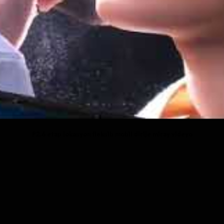
P2.6 etap lokasyon fleksib mobil dirije miray videyo