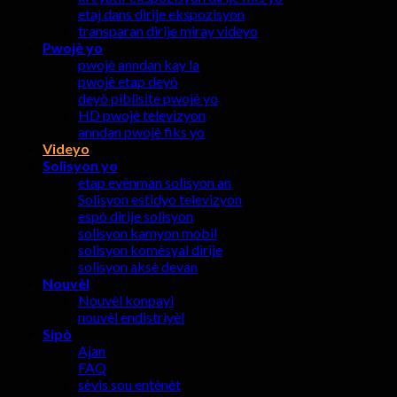
etaj dans dirije ekspozisyon
transparan dirije miray videyo
Pwojè yo
pwojè anndan kay la
pwojè etap deyò
deyò piblisite pwojè yo
HD pwojè televizyon
anndan pwojè fiks yo
Videyo
Solisyon yo
etap evènman solisyon an
Solisyon estidyo televizyon
espò dirije solisyon
solisyon kamyon mobil
solisyon komèsyal dirije
solisyon aksè devan
Nouvèl
Nouvèl konpayi
nouvèl endistriyèl
Sipò
Ajan
FAQ
sèvis sou entènèt