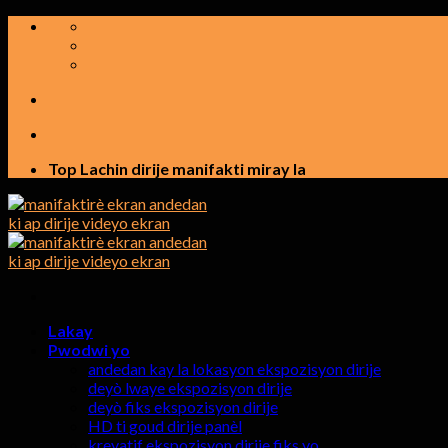
Ale
nan
kontni
Top Lachin dirije manifakti miray la
Lakay
Pwodwi yo
andedan kay la lokasyon ekspozisyon dirije
deyò lwaye ekspozisyon dirije
deyò fiks ekspozisyon dirije
HD ti goud dirije panèl
kreyatif ekspozisyon dirije fiks yo