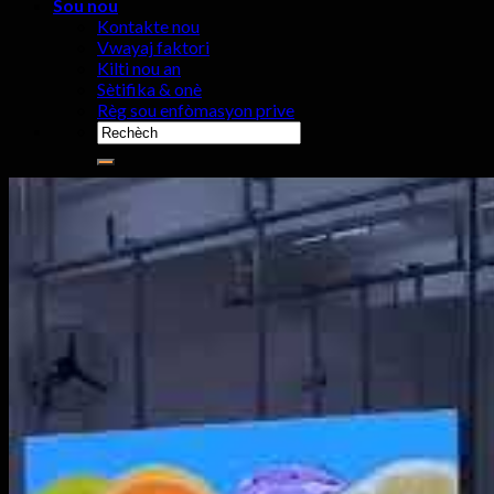
Sou nou
Kontakte nou
Vwayaj faktori
Kilti nou an
Sètifika & onè
Règ sou enfòmasyon prive
Chèche:
0
Cart
Pa gen pwodwi nan kabwa a.