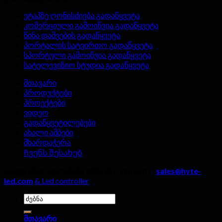
ეთერში
დისპლეის
ეტაპზე ღონისძიება გადაწყვეტა
ოთახებში?
მწარმოებლის
კომერციული გამოიწვია გადაწყვეტა
არჩევისას,
წინა დაშვების გადაწყვეტა
ოთხი
პორტალის სატვირთო გადაწყვეტა
დეტალი
სპორტული გამოიწვია გადაწყვეტა
არ
სატელევიზიო სტუდია გადაწყვეტა
უნდა
იყოს
მთავარი
იგნორირებული!
პროდუქტები
პროექტები
ვიდეო
გადაწყვეტილებები
ახალი ამბები
მხარდაჭერა
Ჩვენს შესახებ
საავტორო უფლებები 2026 ©
Hyte Led &
sales@hyte-
led.com
& Led controller
Ძებნა:
მთავარი