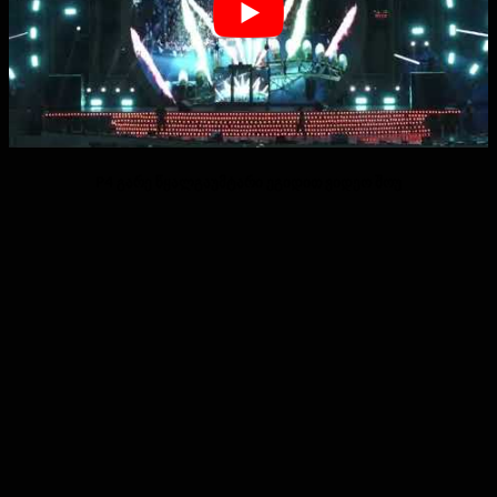
P4 გარე წყალგაუმტარი ეგიდით ვიდეო შოუ