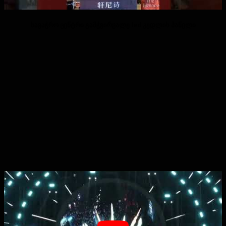
სავაჭრო ცენტრი გამჭვირვალე led კედლის პანელი