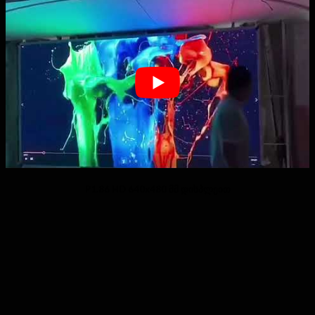
P1.86 HD 640x480 მმ დისპლეით