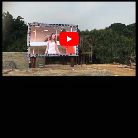
P6 გარე წყალგაუმტარი ეგიდით ვიდეო კედელი