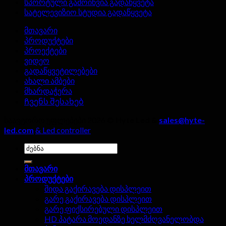
სპორტული გამოიწვია გადაწყვეტა
არ
სატელევიზიო სტუდია გადაწყვეტა
უნდა
იყოს
მთავარი
იგნორირებული!
პროდუქტები
პროექტები
ვიდეო
გადაწყვეტილებები
ახალი ამბები
მხარდაჭერა
Ჩვენს შესახებ
საავტორო უფლებები 2026 ©
Hyte Led &
sales@hyte-
led.com
& Led controller
Ძებნა:
მთავარი
პროდუქტები
შიდა გაქირავება დისპლეით
გარე გაქირავება დისპლეით
გარე ფიქსირებული დისპლეით
HD პატარა მოედანზე ხელმძღვანელობდა