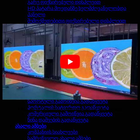
გარე ფიქსირებული დისპლეით
HD პატარა მოედანზე ხელმძღვანელობდა
პანელი
შემოქმედებითი ფიქსირებული დისპლეით
საცეკვაო მოედნის სათავე
გამჭვირვალე გამოიწვია ვიდეო კედელი
პროექტები
შიდა ეტაპზე პროექტის
გარე ეტაპზე პროექტები
გარე რეკლამა პროექტები
HD LED ტელევიზორი პროექტები
შიდა ფიქსირებული პროექტები
ვიდეო
გადაწყვეტილებები
ეტაპზე ღონისძიება გადაწყვეტა
სატელევიზიო სტუდია გადაწყვეტა
სპორტული გამოიწვია გადაწყვეტა
პორტალის სატვირთო გადაწყვეტა
P1.25 4K HD მაღალი გარჩევადობის ეკრანის ეკრანი
კომერციული გამოიწვია გადაწყვეტა
წინა დაშვების გადაწყვეტა
ახალი ამბები
კომპანიის სიახლეები
სამრეწველო ახალი ამბები