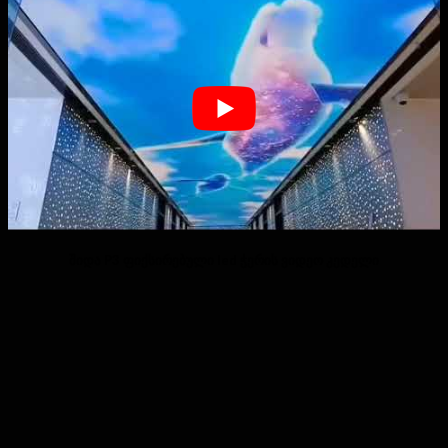
შიდა P3 ფიქსირებული led ჭერის ვიდეო კედელი