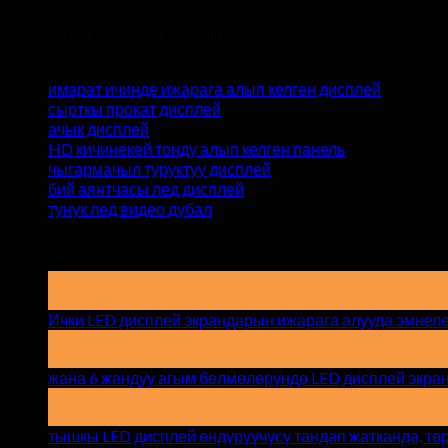
Hyte-Led тобу имараттын ичинде жана тышында сапаттуу в
көрүүгө ынануу үчүн, бардык өнүмдөргө кепилдик берилет.
Categories
имарат ичинде ижарага алып келген дисплей
сырткы прокат дисплей
ачык дисплей
HD кичинекей тонду алып келген панель
чыгармачыл туруктуу дисплей
бий аянтчасы лед дисплей
тунук лед видео дубал
Акыркы кабар
19
Май
Ички LED дисплей экрандарын ижарага алууда эмнелер
15
Apr
жана 6 жандуу агым бөлмөлөрүндө LED дисплей экра
17
Mar
тышкы LED дисплей өндүрүүчүсү тандап жатканда, тө