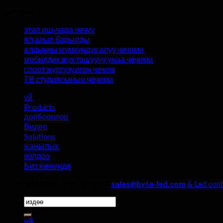
Solutions
этап иш-чара чечүү
ял алып барылды
алдыңкы мүмкүндүк алуу чечими
мобилдик жүк ташуучу унаа чечими
спорт жургузулгон чечим
ТВ студиясынын чечими
үй
Products
долбоорлор
Видео
Solutions
жаңылык
колдоо
Биз жөнүндө
Copyright 2026 ©
Hyte Led &
sales@hyte-led.com
& Led cont
Үчүн
издөө:
үй