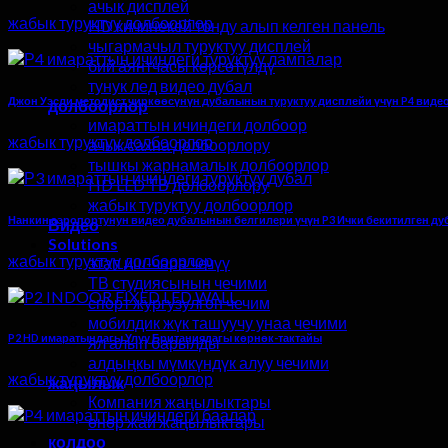
ачык дисплей
жабык туруктуу долбоорлор
HD кичинекей тонду алып келген панель
чыгармачыл туруктуу дисплей
бий аянтчасы көрсөтүлдү
тунук лед видео дубал
Джон Уэсли методист чиркөөсүнүн дубалынын туруктуу дисплейи үчүн P4 вид
долбоорлор
имараттын ичиндеги долбоор
жабык туруктуу долбоорлор
ачык сахна долбоорлору
тышкы жарнамалык долбоорлор
HD LED ТВ долбоорлору
жабык туруктуу долбоорлор
Нанкин аэропортунун видео дубалынын белгилери үчүн P3 Ички бекитилген д
Видео
Solutions
жабык туруктуу долбоорлор
этап иш-чара чечүү
ТВ студиясынын чечими
спорт жургузулгон чечим
мобилдик жүк ташуучу унаа чечими
P2 HD имаратындагы Улуу Британиядагы көрнөк-тактайы
ял алып барылды
алдыңкы мүмкүндүк алуу чечими
жабык туруктуу долбоорлор
жаңылык
Компания жаңылыктары
өнөр жай жаңылыктары
колдоо