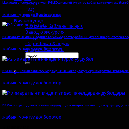
Макаодогу жарнамалоо үчүн P4 LED дисплей туруктуу дубал дүкөнүнүн жыйын 
Агент
FAQ
жабык туруктуу долбоорлор
онлайн кызматы
Биз жөнүндө
Биз менен байланышыңыз
Заводго экскурсия
P3 Имараттын Ички Леддик белгиси Адилет музейинин дубалына орнотулган ле
Биздин маданият
Сертификат & ардак
жабык туруктуу долбоорлор
Купуялык саясаты
Үчүн
издөө:
0
P2.5 Милициянын сергитүү ылдамдыгын жогорулатуу үчүн имараттын ичиндеги 
жабык туруктуу долбоорлор
араба
Арабада эч кандай буюм жок.
P3 Макаонун алдыңкы тейлөө модулундагы имараттын ичиндеги туруктуу дисп
жабык туруктуу долбоорлор
Биз жөнүндө