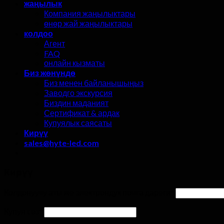
жаңылык
Компания жаңылыктары
өнөр жай жаңылыктары
колдоо
Агент
FAQ
онлайн кызматы
Биз жөнүндө
Биз менен байланышыңыз
Заводго экскурсия
Биздин маданият
Сертификат & ардак
Купуялык саясаты
Кирүү
sales@hyte-led.com
Кирүү
Колдонуучу аты же электрондук почта дареги
*
Купуя сөз
*