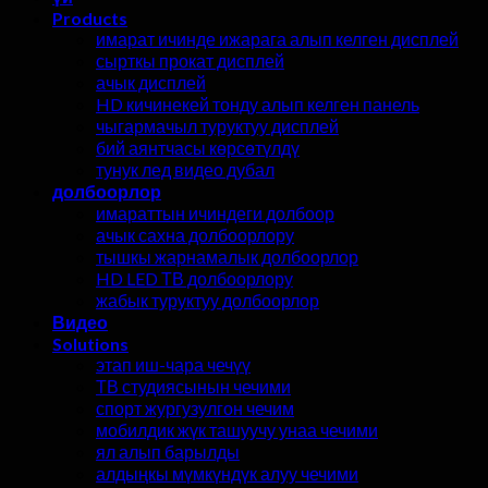
Products
имарат ичинде ижарага алып келген дисплей
сырткы прокат дисплей
ачык дисплей
HD кичинекей тонду алып келген панель
чыгармачыл туруктуу дисплей
бий аянтчасы көрсөтүлдү
тунук лед видео дубал
долбоорлор
имараттын ичиндеги долбоор
ачык сахна долбоорлору
тышкы жарнамалык долбоорлор
HD LED ТВ долбоорлору
жабык туруктуу долбоорлор
Видео
Solutions
этап иш-чара чечүү
ТВ студиясынын чечими
спорт жургузулгон чечим
мобилдик жүк ташуучу унаа чечими
ял алып барылды
алдыңкы мүмкүндүк алуу чечими