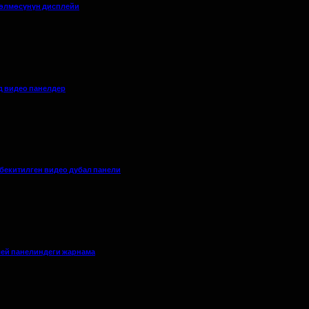
бөлмөсүнүн дисплейи
д видео панелдер
бекитилген видео дубал панели
лей панелиндеги жарнама