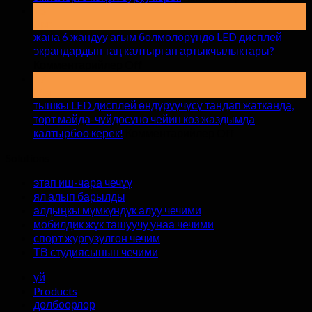
Ичк
15
Apr
LED
жана 6 жандуу агым бөлмөлөрүндө LED дисплей
дис
экрандардын таң калтырган артыкчылыктары?
экр
боюнча
Комментарийлер Off
ижа
жана
17
алу
Mar
6
эмн
тышкы LED дисплей өндүрүүчүсү тандап жатканда,
жандуу
көң
төрт майда-чүйдөсүнө чейин көз жаздымда
агым
бур
боюнча
калтырбоо керек!
Комментарийлер Off
бөлмөлөрүндө
кер
тышкы
LED
Solutions
дисплей
LED
дисплей
экрандардын
этап иш-чара чечүү
өндүрүүчүсү
таң
ял алып барылды
тандап
калтырган
алдыңкы мүмкүндүк алуу чечими
жатканда,
артыкчылыктары?
мобилдик жүк ташуучу унаа чечими
төрт
спорт жургузулгон чечим
майда-
ТВ студиясынын чечими
чүйдөсүнө
чейин
үй
көз
Products
жаздымда
долбоорлор