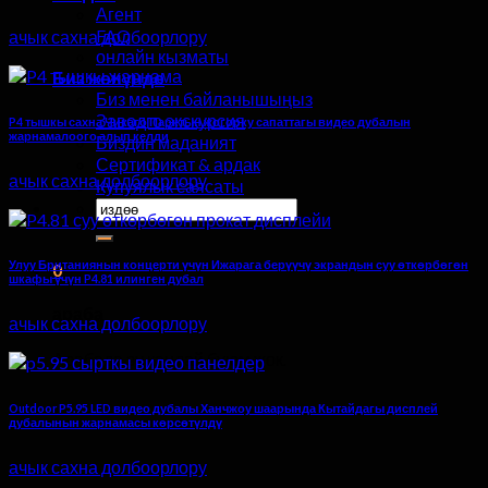
Агент
FAQ
ачык сахна долбоорлору
онлайн кызматы
Биз жөнүндө
Биз менен байланышыңыз
Заводго экскурсия
P4 тышкы сахна Чикаго Парктын жогорку сапаттагы видео дубалын
жарнамалоого алып келди
Биздин маданият
Сертификат & ардак
ачык сахна долбоорлору
Купуялык саясаты
Үчүн
издөө:
Улуу Британиянын концерти үчүн Ижарага берүүчү экрандын суу өткөрбөгөн
0
шкафы үчүн P4.81 илинген дубал
араба
ачык сахна долбоорлору
Арабада эч кандай буюм жок.
Outdoor P5.95 LED видео дубалы Ханчжоу шаарында Кытайдагы дисплей
дубалынын жарнамасы көрсөтүлдү
ачык сахна долбоорлору