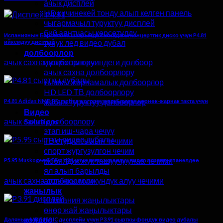
ачык дисплей
HD кичинекей тонду алып келген панель
чыгармачыл туруктуу дисплей
бий аянтчасы көрсөтүлдү
Испаниянын Барселона шаарында сахнадагы концерттик диско үчүн P4.81
тунук лед видео дубал
ийкемдүү дисплей
долбоорлор
ачык сахна долбоорлору
имараттын ичиндеги долбоор
ачык сахна долбоорлору
тышкы жарнамалык долбоорлор
HD LED ТВ долбоорлору
жабык туруктуу долбоорлор
P4.81 Adidas NMD Promotion жогорку жаркыраган көрнөк-жарнак такта үчүн
Видео
ачык сахна долбоорлору
Solutions
этап иш-чара чечүү
ТВ студиясынын чечими
спорт жургузулгон чечим
мобилдик жүк ташуучу унаа чечими
P5.95 Muskogee G Fest USA үчүн ачык экрандуу видео экранды панелдөө
ял алып барылды
ачык сахна долбоорлору
алдыңкы мүмкүндүк алуу чечими
жаңылык
Компания жаңылыктары
өнөр жай жаңылыктары
колдоо
Далянын MBI5153 IC дисплейи үчүн P3.91 сырткы фондук видео дубалы