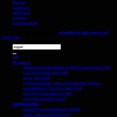
калтырбоо
Видео
керек!
Solutions
жаңылык
колдоо
Биз жөнүндө
Copyright 2026 ©
Hyte Led &
sales@hyte-led.com
& Led
controller
Үчүн
издөө:
үй
Products
имарат ичинде ижарага алып келген дисплей
сырткы прокат дисплей
ачык дисплей
HD кичинекей тонду алып келген панель
чыгармачыл туруктуу дисплей
бий аянтчасы көрсөтүлдү
тунук лед видео дубал
долбоорлор
имараттын ичиндеги долбоор
ачык сахна долбоорлору