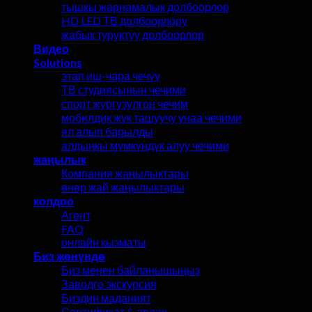
тышкы жарнамалык долбоорлор
HD LED ТВ долбоорлору
жабык туруктуу долбоорлор
Видео
Solutions
этап иш-чара чечүү
ТВ студиясынын чечими
спорт жургузулгон чечим
мобилдик жүк ташуучу унаа чечими
ял алып барылды
алдыңкы мүмкүндүк алуу чечими
жаңылык
Компания жаңылыктары
өнөр жай жаңылыктары
колдоо
Агент
FAQ
онлайн кызматы
Биз жөнүндө
Биз менен байланышыңыз
Заводго экскурсия
Биздин маданият
Сертификат & ардак