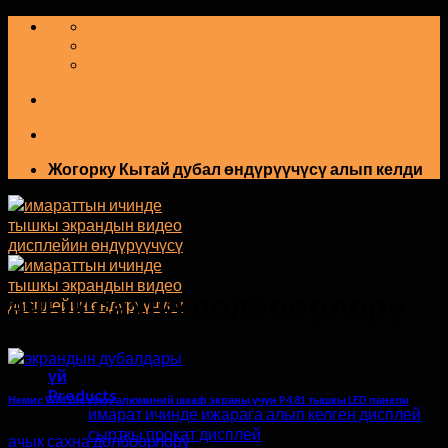
Мазмунга
өтүңүз
Жогорку Кытай дубал өндүрүүчүсү алып келди
ачык сахна долбоорлору
үй
Products
Немис WM Die куюу алюминий шкаф экраны үчүн P4.81 тышкы LED панели
имарат ичинде ижарага алып келген дисплей
сырткы прокат дисплей
ачык сахна долбоорлору