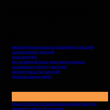
Биз жөнүндө
Hyte-Led тобу имараттын ичинде жана тышында сапаттуу
видео дубал дисплейлерин арзан заводдук баада
сунуштайт. 5 кардарларыбызды тейлөөгө жана сапатка
акысыз кам көрүүгө ынануу үчүн, бардык өнүмдөргө
кепилдик берилет. Каалаган убакта АКШнын
сурамжылоосун жөнөтүүгө кош келиңиз.
Categories
имарат ичинде ижарага алып келген дисплей
сырткы прокат дисплей
ачык дисплей
HD кичинекей тонду алып келген панель
чыгармачыл туруктуу дисплей
бий аянтчасы лед дисплей
тунук лед видео дубал
Акыркы кабар
19
Май
Ички LED дисплей экрандарын ижарага алууда
бою
эмнелерге көңүл буруу керек
Комментарийлер Off