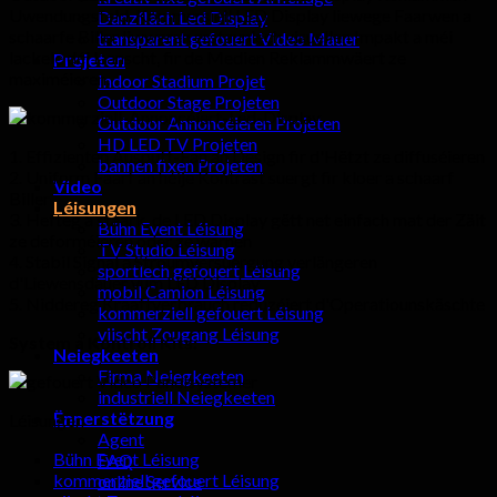
Uwendungsfeld. Kommersiell LED Display liewege Faarwen a
Danzfläch Led Display
schaarfe Biller liwweren erstaunlech visuellen Impakt a méi
transparent gefouert Video Mauer
lackele déi laanscht, fir de Medien Reklammwäert ze
Projeten
maximéieren.
Indoor Stadium Projet
Outdoor Stage Projeten
Outdoor Annoncéieren Projeten
HD LED TV Projeten
1. Effizienten Auspuff-Fan an Design fir d'Hëtzt ze diffuséieren
bannen fixen Projeten
2. Uniform Faarf an héije Kontrast suergt fir kloer a schaarf
Video
Biller
Léisungen
3. Hefteg a staark, de LED Display gëtt net einfach mat der Zäit
Bühn Event Léisung
ze deforméieren oder ze warnen
TV Studio Léisung
4. Stabil Signal a Stroumversuergung verlängeren
sportlech gefouert Léisung
d'Liewensdauer vum LED Display
mobil Camion Léisung
5. Niddereg Kraaftverbrauch reduzéiert d'Operatiounskäschte
kommerziell gefouert Léisung
viischt Zougang Léisung
System a Kontroll Kits:
Neiegkeeten
Firma Neiegkeeten
industriell Neiegkeeten
Ënnerstëtzung
Léisungen
Agent
Bühn Event Léisung
FAQ
kommerziell gefouert Léisung
online Service