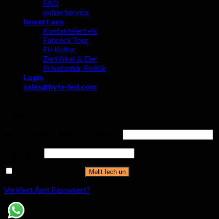
FAQ
online Service
Iwwert ons
Kontaktéiert eis
Fabréck Tour
Eis Kultur
Zertifikat & Éier
Privatsphär Politik
Login
sales@hyte-led.com
Login
Benotzernumm oder Email Adress
*
Passwuert
*
Erënner dech u mech
Mellt Iech un
Verléiert Äert Passwuert?