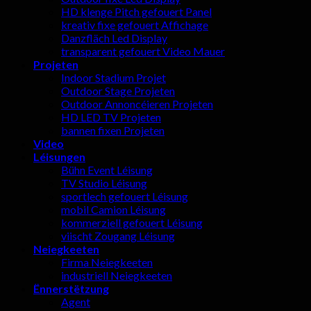
HD klenge Pitch gefouert Panel
kreativ fixe gefouert Affichage
Danzfläch Led Display
transparent gefouert Video Mauer
Projeten
Indoor Stadium Projet
Outdoor Stage Projeten
Outdoor Annoncéieren Projeten
HD LED TV Projeten
bannen fixen Projeten
Video
Léisungen
Bühn Event Léisung
TV Studio Léisung
sportlech gefouert Léisung
mobil Camion Léisung
kommerziell gefouert Léisung
viischt Zougang Léisung
Neiegkeeten
Firma Neiegkeeten
industriell Neiegkeeten
Ënnerstëtzung
Agent