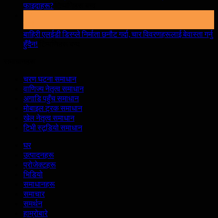
खुल्ला
फाइदाहरू?
टिप्पणिहरू बन्द
स्क्रिन
को
17
भाडामा
मार्च
6
लिँदा
लाइभ
बाहिरी एलईडी डिस्प्ले निर्माता छनौट गर्दा, चार विवरणहरूलाई बेवास्ता गर्नु
केमा
खुल्ला
स्ट्रिमिङ
हुँदैन!
टिप्पणिहरू बन्द
ध्यान
बाहिरी
कोठाहरूमा
दिनुपर्छ
समाधानहरू
एलईडी
एलईडी
डिस्प्ले
डिस्प्ले
चरण घटना समाधान
निर्माता
स्क्रिनका
वाणिज्य नेतृत्व समाधान
छनौट
चकित
अगाडि पहुँच समाधान
गर्दा,
पार्ने
मोबाइल ट्रक समाधान
चार
फाइदाहरू?
खेल नेतृत्व समाधान
विवरणहरूलाई
टिभी स्टूडियो समाधान
बेवास्ता
गर्नु
घर
हुँदैन!
उत्पादनहरू
प्रोजेक्टहरू
भिडियो
समाधानहरू
समाचार
समर्थन
हाम्रोबारे