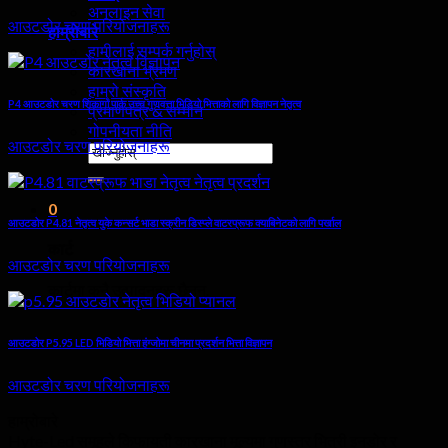
अनलाइन सेवा
आउटडोर चरण परियोजनाहरू
हाम्रोबारे
हामीलाई सम्पर्क गर्नुहोस्
कारखाना भ्रमण
हाम्रो संस्कृति
P4 आउटडोर चरण शिकागो पार्क उच्च गुणवत्ता भिडियो भित्ताको लागि विज्ञापन नेतृत्व
प्रमाणपत्र & सम्मान
गोपनीयता नीति
आउटडोर चरण परियोजनाहरू
खोजी
गर्नुहोस्:
0
आउटडोर P4.81 नेतृत्व युके कन्सर्ट भाडा स्क्रीन डिस्प्ले वाटरप्रूफ क्याबिनेटको लागि पर्खाल
कार्ट
आउटडोर चरण परियोजनाहरू
कार्टमा कुनै उत्पादनहरू छैनन्.
आउटडोर P5.95 LED भिडियो भित्ता हंग्जोमा चीनमा प्रदर्शन भित्ता विज्ञापन
आउटडोर चरण परियोजनाहरू
हाम्रोबारे
Hyte-Led समूहले किफायती कारखाना मूल्यमा गुणस्तर भित्री इनडोर र