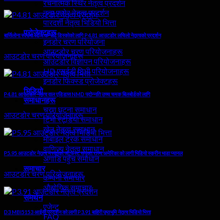
रचनात्मक स्थिर नेतृत्व प्रदर्शन
नृत्य फ्लोर नेतृत्व प्रदर्शन
पारदर्शी नेतृत्व भिडियो भित्ता
प्रोजेक्टहरू
बार्सिलोना स्पेनमा स्टेज कन्सर्ट डिस्कोको लागि P4.81 आउटडोर लचिलो नेतृत्वको प्रदर्शन
इनडोर चरण परियोजना
आउटडोर चरण परियोजनाहरू
आउटडोर चरण परियोजनाहरू
आउटडोर विज्ञापन परियोजनाहरू
HD एलईडी टिभी परियोजनाहरू
इनडोर फिक्स्ड प्रोजेक्टहरू
भिडियो
P4.81 आउटडोर नेतृत्व वाल एडिडास NMD पदोन्नति उच्च चमक बिलबोर्डको लागि
समाधानहरू
चरण घटना समाधान
आउटडोर चरण परियोजनाहरू
टिभी स्टूडियो समाधान
खेल नेतृत्व समाधान
मोबाइल ट्रक समाधान
वाणिज्य नेतृत्व समाधान
P5.95 आउटडोर नेतृत्व मस्कोको जी फेस्ट संयुक्त राज्य अमेरिका को लागी भिडियो स्क्रीन भाडा प्यानल
अगाडि पहुँच समाधान
समाचार
आउटडोर चरण परियोजनाहरू
कम्पनी समाचार
औद्योगिक समाचार
समर्थन
एजेन्ट
D3 MBI5153 आईसी प्रदर्शन को लागी P3.91 बाहिरी पृष्ठभूमि नेतृत्व भिडियो भित्ता
FAQ