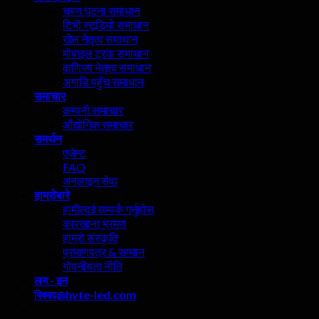
चरण घटना समाधान
टिभी स्टूडियो समाधान
खेल नेतृत्व समाधान
मोबाइल ट्रक समाधान
वाणिज्य नेतृत्व समाधान
अगाडि पहुँच समाधान
समाचार
कम्पनी समाचार
औद्योगिक समाचार
समर्थन
एजेन्ट
FAQ
अनलाइन सेवा
हाम्रोबारे
हामीलाई सम्पर्क गर्नुहोस्
कारखाना भ्रमण
हाम्रो संस्कृति
प्रमाणपत्र & सम्मान
गोपनीयता नीति
लग - इन
বিক্রয়@hyte-led.com