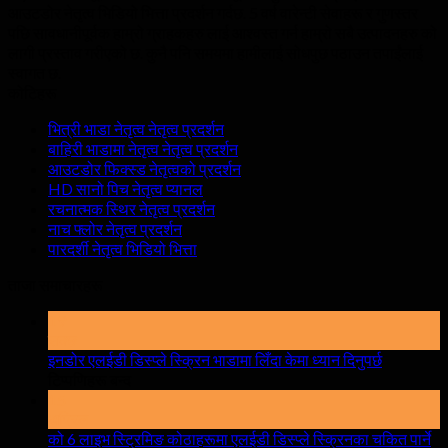
आउटडोर नेतृत्व भिडियो भित्ता प्रदर्शन गर्दछ. 5 वर्ष वारेन्टी सेवाहरू र गुणस्तर
पछि सावधानीपूर्वक हाम्रो ग्राहकहरु लाई आश्वस्त गर्न हाम्रो सबै उत्पादनहरु को
लागी प्रस्ताव गरीएको छ. कुनै पनि समयमा हामीलाई सोधपुछ पठाउन तपाईंलाई
स्वागत छ.
कोटिहरू
भित्री भाडा नेतृत्व नेतृत्व प्रदर्शन
बाहिरी भाडामा नेतृत्व नेतृत्व प्रदर्शन
आउटडोर फिक्स्ड नेतृत्वको प्रदर्शन
HD सानो पिच नेतृत्व प्यानल
रचनात्मक स्थिर नेतृत्व प्रदर्शन
नाच फ्लोर नेतृत्व प्रदर्शन
पारदर्शी नेतृत्व भिडियो भित्ता
ताजा समाचारहरू
19
सक्छ
इनडोर एलईडी डिस्प्ले स्क्रिन भाडामा लिँदा केमा ध्यान दिनुपर्छ
खुल्ला
टिप्पणिहरू बन्द
इनडोर
15
अप्रिल
एलईडी
को 6 लाइभ स्ट्रिमिङ कोठाहरूमा एलईडी डिस्प्ले स्क्रिनका चकित पार्ने
डिस्प्ले