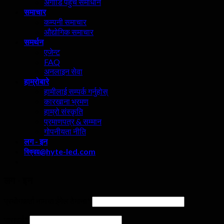
अगाडि पहुँच समाधान
समाचार
कम्पनी समाचार
औद्योगिक समाचार
समर्थन
एजेन्ट
FAQ
अनलाइन सेवा
हाम्रोबारे
हामीलाई सम्पर्क गर्नुहोस्
कारखाना भ्रमण
हाम्रो संस्कृति
प्रमाणपत्र & सम्मान
गोपनीयता नीति
लग - इन
বিক্রয়@hyte-led.com
लग - इन
प्रयोगकर्ता नाम वा ईमेल ठेगाना
*
पासवर्ड
*