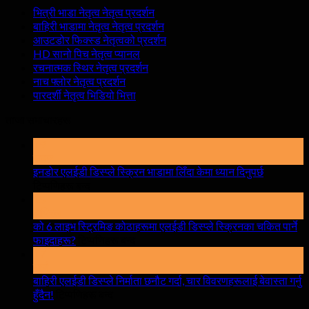
भित्री भाडा नेतृत्व नेतृत्व प्रदर्शन
बाहिरी भाडामा नेतृत्व नेतृत्व प्रदर्शन
आउटडोर फिक्स्ड नेतृत्वको प्रदर्शन
HD सानो पिच नेतृत्व प्यानल
रचनात्मक स्थिर नेतृत्व प्रदर्शन
नाच फ्लोर नेतृत्व प्रदर्शन
पारदर्शी नेतृत्व भिडियो भित्ता
ताजा समाचारहरू
19
सक्छ
इनडोर एलईडी डिस्प्ले स्क्रिन भाडामा लिँदा केमा ध्यान दिनुपर्छ
खुल्ला
टिप्पणिहरू बन्द
इनडोर
15
अप्रिल
एलईडी
को 6 लाइभ स्ट्रिमिङ कोठाहरूमा एलईडी डिस्प्ले स्क्रिनका चकित पार्ने
डिस्प्ले
खुल्ला
फाइदाहरू?
टिप्पणिहरू बन्द
स्क्रिन
को
17
भाडामा
मार्च
6
लिँदा
लाइभ
बाहिरी एलईडी डिस्प्ले निर्माता छनौट गर्दा, चार विवरणहरूलाई बेवास्ता गर्नु
केमा
खुल्ला
स्ट्रिमिङ
हुँदैन!
टिप्पणिहरू बन्द
ध्यान
बाहिरी
कोठाहरूमा
दिनुपर्छ