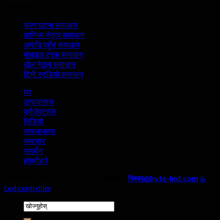
समाधानहरू
एलईडी
एलईडी
डिस्प्ले
डिस्प्ले
चरण घटना समाधान
निर्माता
स्क्रिनका
वाणिज्य नेतृत्व समाधान
छनौट
चकित
अगाडि पहुँच समाधान
गर्दा,
पार्ने
मोबाइल ट्रक समाधान
चार
फाइदाहरू?
खेल नेतृत्व समाधान
विवरणहरूलाई
टिभी स्टूडियो समाधान
बेवास्ता
गर्नु
घर
हुँदैन!
उत्पादनहरू
प्रोजेक्टहरू
भिडियो
समाधानहरू
समाचार
समर्थन
हाम्रोबारे
प्रतिलिपि अधिकार 2026 ©
Hyte नेतृत्व &
বিক্রয়@hyte-led.com
&
Led controller
खोजी
गर्नुहोस्: