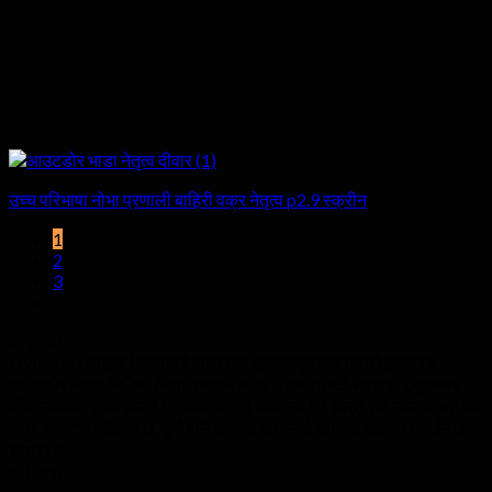
उच्च परिभाषा नोभा प्रणाली बाहिरी वक्र नेतृत्व p2.9 स्क्रीन
1
2
3
हाम्रोबारे
Hyte-Led समूहले किफायती कारखाना मूल्यमा गुणस्तर भित्री इनडोर र
आउटडोर नेतृत्व भिडियो भित्ता प्रदर्शन गर्दछ. 5 वर्ष वारेन्टी सेवाहरू र गुणस्तर
पछि सावधानीपूर्वक हाम्रो ग्राहकहरु लाई आश्वस्त गर्न हाम्रो सबै उत्पादनहरु को
लागी प्रस्ताव गरीएको छ. कुनै पनि समयमा हामीलाई सोधपुछ पठाउन तपाईंलाई
स्वागत छ.
कोटिहरू