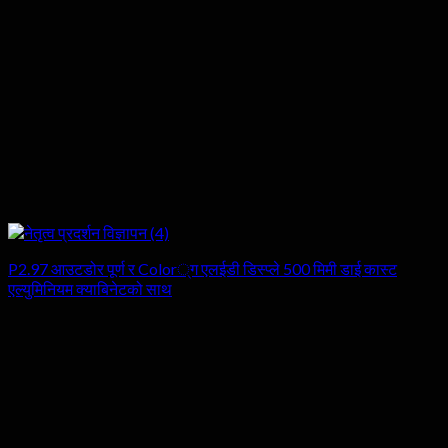
P2.97 आउटडोर पूर्ण र Color्ग एलईडी डिस्प्ले 500 मिमी डाई कास्ट
एल्युमिनियम क्याबिनेटको साथ