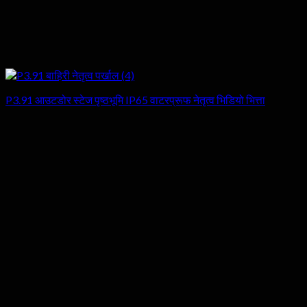
P3.91 आउटडोर स्टेज पृष्ठभूमि IP65 वाटरप्रूफ नेतृत्व भिडियो भित्ता