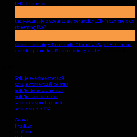
pe
LED de interior
Comentarii oprite
La
15
ce
Aprilie
să
the
6 Avantajele șocante ale ecranelor LED în camerele de
fiți
pe
streaming live?
Comentarii oprite
the
17
atenți
6
strica
atunci
Avantajele
Atunci când alegeți un producător de afișaje LED pentru
când
șocante
exterior, patru detalii nu trebuie ignorate!
închiriați
Comentarii
pe
ale
oprite
ecrane
Atunci
ecranelor
de
soluţii
când
LED
afișare
alegeți
în
LED
Soluție eveniment etapă
camerele
un
de
soluție comercială condus
de
producător
interior
Soluție de acces frontal
streaming
de
Soluție camion mobil
live?
afișaje
soluție de sport a condus
LED
soluție studio TV
pentru
exterior,
Acasă
patru
Produse
detalii
proiecte
nu