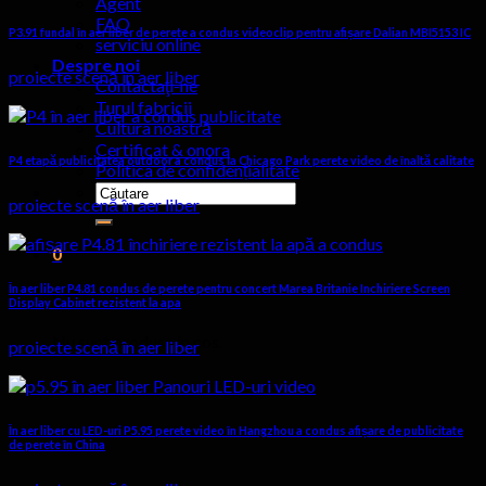
Agent
FAQ
P3.91 fundal în aer liber de perete a condus videoclip pentru afișare Dalian MBI5153 IC
serviciu online
Despre noi
proiecte scenă în aer liber
Contactaţi-ne
Turul fabricii
Cultura noastră
Certificat & onora
P4 etapă publicitatea outdoor a condus la Chicago Park perete video de înaltă calitate
Politica de confidențialitate
Caută:
proiecte scenă în aer liber
0
În aer liber P4.81 condus de perete pentru concert Marea Britanie Inchiriere Screen
Cart
Display Cabinet rezistent la apa
Nu sunt produse in cos.
proiecte scenă în aer liber
În aer liber cu LED-uri P5.95 perete video în Hangzhou a condus afișare de publicitate
de perete în China