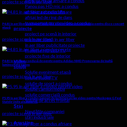
exterior fix de afișare a condus
proiecte scenă în aer liber
Panou pas HD mic a condus
afișaj creat cu led fix
afișaj led de ring de dans
transparent perete video a condus
P4.81 în aer liber de afișare flexibilă a condus la Barcelona Spania pentru disco concert
etapă
proiecte
proiect pe scenă în interior
proiecte scenă în aer liber
proiecte scenă în aer liber
în aer liber publicitate proiecte
Proiecte HD LED TV
proiecte fixe de interior
Video
P4.81 în aer liber, condusă de perete pentru Adidas NMD Promovarea de înaltă
luminozitate panou
soluţii
Soluție eveniment etapă
proiecte scenă în aer liber
soluție studio TV
soluție de sport a condus
Soluție camion mobil
soluție comercială condus
P5.95 în aer liber a condus panouri de închiriere ecran video pentru Muskogee G Fest
Soluție de acces frontal
Statele Unite ale Americii
Știri
Noutățile companiei
proiecte scenă în aer liber
stiri industriale
A sustine