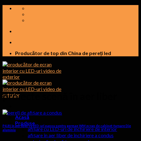
Sari
la
conținut
Producător de top din China de pereți led
proiecte scenă în aer liber
Acasă
Produse
P4.81 în aer liber cu LED-uri panou pentru german WM ecran de cabinet-turnare Die
afișare cu LED-uri de închiriere de interior
aluminiu
afișare în aer liber de închiriere a condus