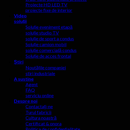
Proiecte HD LED TV
proiecte fixe de interior
Video
soluţii
Soluție eveniment etapă
soluție studio TV
soluție de sport a condus
Soluție camion mobil
soluție comercială condus
Soluție de acces frontal
Știri
Noutățile companiei
stiri industriale
A sustine
Agent
FAQ
serviciu online
Despre noi
Contactaţi-ne
Turul fabricii
Cultura noastră
Certificat & onora
Politica de confidențialitate