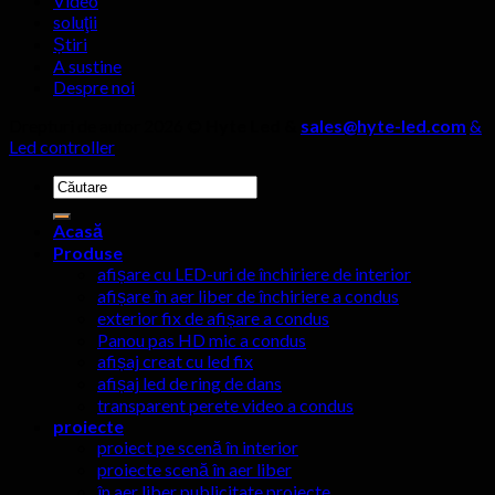
Video
trebuie
soluţii
ignorate!
Știri
A sustine
Despre noi
Drepturi de autor 2026 ©
Hyte Led &
sales@hyte-led.com
&
Led controller
Caută:
Acasă
Produse
afișare cu LED-uri de închiriere de interior
afișare în aer liber de închiriere a condus
exterior fix de afișare a condus
Panou pas HD mic a condus
afișaj creat cu led fix
afișaj led de ring de dans
transparent perete video a condus
proiecte
proiect pe scenă în interior
proiecte scenă în aer liber
în aer liber publicitate proiecte