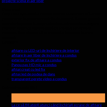
proiecte scenă în aer liber
Despre noi
Grup Led-Hyte oferă o calitate interior si exterior LED-urilor
perete video la prețuri accesibile din fabrică. 5 ani de garanție
sunt oferite pentru toate produsele noastre pentru a asigura
clienților noștri cu îngrijire după ce a folosit serviciile și
calitatea. Bine ați venit să ne trimiteți o întrebare în orice
moment.
Categorii
afișare cu LED-uri de închiriere de interior
afișare în aer liber de închiriere a condus
exterior fix de afișare a condus
Panou pas HD mic a condus
afișaj creat cu led fix
afișaj led de podea de dans
transparent perete video a condus
Cele mai recente știri
19
Mai
La ce să fiți atenți atunci când închiriați ecrane de afișare