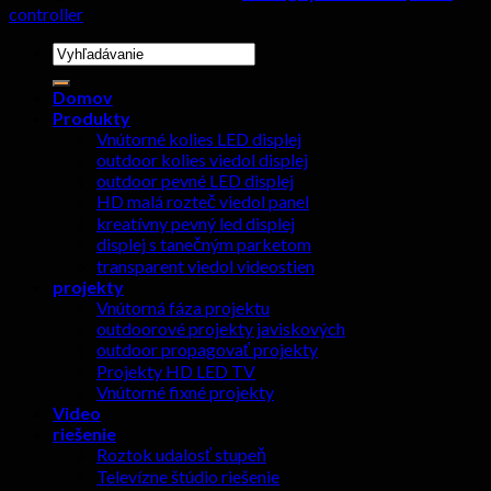
controller
Hľadať:
Domov
Produkty
Vnútorné kolies LED displej
outdoor kolies viedol displej
outdoor pevné LED displej
HD malá rozteč viedol panel
kreatívny pevný led displej
displej s tanečným parketom
transparent viedol videostien
projekty
Vnútorná fáza projektu
outdoorové projekty javiskových
outdoor propagovať projekty
Projekty HD LED TV
Vnútorné fixné projekty
Video
riešenie
Roztok udalosť stupeň
Televízne štúdio riešenie