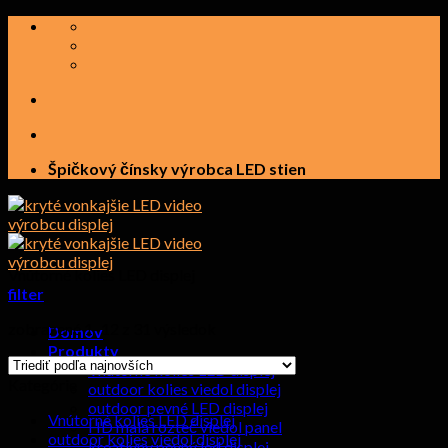
Prejsť
na
obsah
Špičkový čínsky výrobca LED stien
Vnútorné kolies LED displej
filter
zobrazené 1–12 z 31 výsledok
Domov
Produkty
Vnútorné kolies LED displej
Kategórie
outdoor kolies viedol displej
outdoor pevné LED displej
Vnútorné kolies LED displej
HD malá rozteč viedol panel
outdoor kolies viedol displej
kreatívny pevný led displej