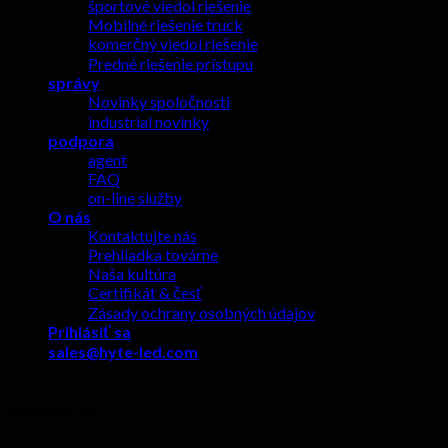
športové viedol riešenie
Mobilné riešenie truck
komerčný viedol riešenie
Predné riešenie prístupu
správy
Novinky spoločnosti
industrial novinky
podpora
agent
FAQ
on-line služby
O nás
Kontaktujte nás
Prehliadka továrne
Naša kultúra
Certifikát & česť
Zásady ochrany osobných údajov
Prihlásiť sa
sales@hyte-led.com
Prihlásiť sa