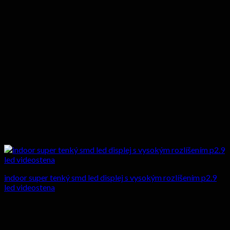
indoor super tenký smd led displej s vysokým rozlíšením p2.9
led videostena