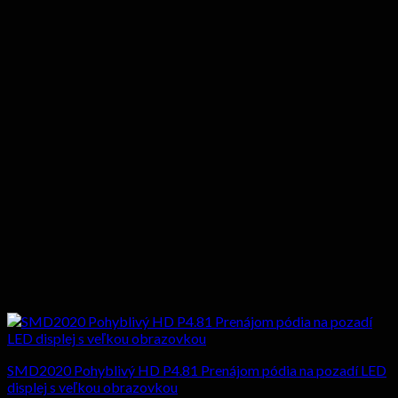
SMD2020 Pohyblivý HD P4.81 Prenájom pódia na pozadí LED
displej s veľkou obrazovkou