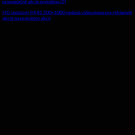
HD vnútorný P4,81 500×1000 vedená videostena pre reklamné
akcie na prenájom akcií