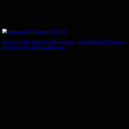
Vnútorný LED displej P3.91,Prenájom LED displeja P3.9 pixelov
LED obrazovka LED videostena