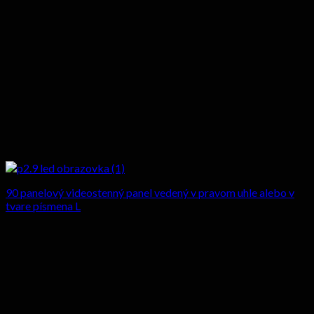
90 panelový videostenný panel vedený v pravom uhle alebo v
tvare písmena L