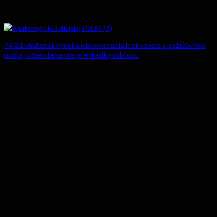
P4.81 vnútorná vysoká obnovovacia frekvencia s požičovňou
pódia, videostena pre prehliadky udalostí