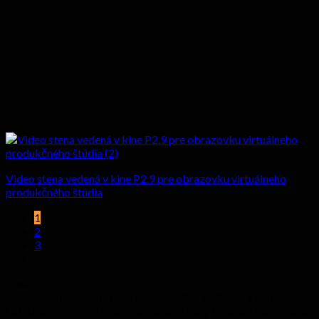
Video stena vedená v kine P2.9 pre obrazovku virtuálneho
produkčného štúdia
1
2
3
O nás
Hyte vedená skupina poskytuje kvalitné vnútorné a vonkajšie
LED displeje videostenu za prijateľné ceny továrenské. 5 ročná