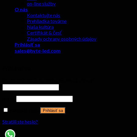
on-line služby
O nás
Kontaktujte nás
Prehliadka továrne
Naša kultúra
Certifikát & česť
Zásady ochrany osobných údajov
Prihlásiť sa
sales@hyte-led.com
Prihlásiť sa
Používateľské meno alebo emailová adresa
*
heslo
*
Pamätáš si ma
Prihlásiť sa
Stratili ste heslo?