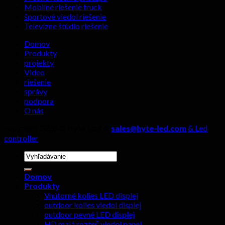
Mobilné riešenie truck
vysielanie?
štyri
športové viedol riešenie
detaily
Televízne štúdio riešenie
sa
nesmú
Domov
ignorovať!
Produkty
projekty
Video
riešenie
správy
podpora
O nás
copyright 2026 ©
Hyte Ľad &
sales@hyte-led.com
& Led
controller
Hľadať:
Domov
Produkty
Vnútorné kolies LED displej
outdoor kolies viedol displej
outdoor pevné LED displej
HD malá rozteč viedol panel