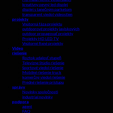
kreatívny pevný led displej
displej s tanečným parketom
transparent viedol videostien
projekty
Vnútorná fáza projektu
outdoorové projekty javiskových
outdoor propagovať projekty
Projekty HD LED TV
Vnútorné fixné projekty
Video
riešenie
Roztok udalosť stupeň
Televízne štúdio riešenie
športové viedol riešenie
Mobilné riešenie truck
komerčný viedol riešenie
Predné riešenie prístupu
správy
Novinky spoločnosti
industrial novinky
podpora
agent
FAQ