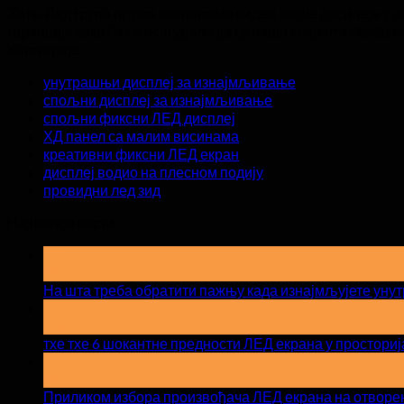
Хите-Лед група пружа квалитетне видео зидне дисплеје у 
гаранције како би се осигурало да су наши клијенти безбри
Категорије
унутрашњи дисплеј за изнајмљивање
спољни дисплеј за изнајмљивање
спољни фиксни ЛЕД дисплеј
ХД панел са малим висинама
креативни фиксни ЛЕД екран
дисплеј водио на плесном подију
провидни лед зид
Најновије вести
19
Може
На шта треба обратити пажњу када изнајмљујете ун
15
Апр
тхе тхе 6 шокантне предности ЛЕД екрана у просториј
17
Мар
Приликом избора произвођача ЛЕД екрана на отворен