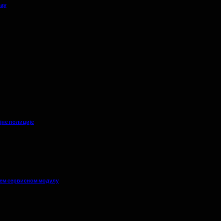
кау
јне полиције
њем сервисном модулу