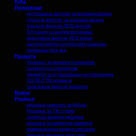
Кућа
Производи
унутрашњи дисплеј за изнајмљивање
спољни дисплеј за изнајмљивање
спољни фиксни ЛЕД дисплеј
ХД панел са малим висинама
креативни фиксни ЛЕД екран
дисплеј вођен на плесном подијуму
провидни лед зид
Пројекти
пројекат затворене позорнице
пројекти на отвореном
пројекти за оглашавање на отвореном
ХД ЛЕД ТВ пројекти
затворени фиксни пројекти
Видео
Решења
решење сценског догађаја
Решење за ТВ студио
спортско водено решење
решење за покретне камионе
комерцијално водено решење
предње решење приступа