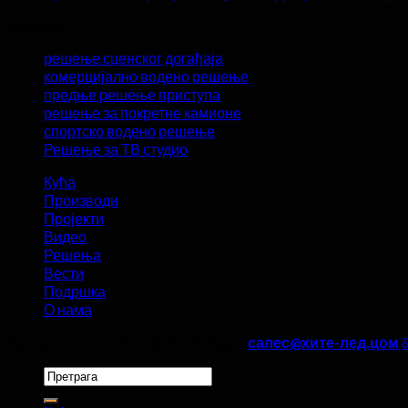
Решења
решење сценског догађаја
комерцијално водено решење
предње решење приступа
решење за покретне камионе
спортско водено решење
Решење за ТВ студио
Кућа
Производи
Пројекти
Видео
Решења
Вести
Подршка
О нама
Ауторско право 2026 ©
Хите Лед &
салес@хите-лед.цом
&
Тражити: