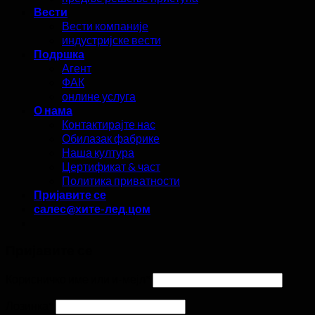
Вести
Вести компаније
индустријске вести
Подршка
Агент
ФАК
онлине услуга
О нама
Контактирајте нас
Обилазак фабрике
Наша култура
Цертификат & част
Политика приватности
Пријавите се
салес@хите-лед.цом
Пријавите се
Корисничко име или и-мејл
*
Лозинка
*