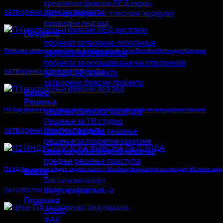
креативни фиксни ЛЕД екран
затворени фиксни пројекти
дисплеј вођен на плесном подијуму
провидни лед зид
Пројекти
пројекат затворене позорнице
П4 екран за видео емисије за фиксни екран Јохн Веслеи Метходист Цхурцх
пројекти на отвореном
пројекти за оглашавање на отвореном
затворени фиксни пројекти
ХД ЛЕД ТВ пројекти
затворени фиксни пројекти
Видео
Решења
П3 Зид фиксног воденог зида за знакове видео зида на аеродрому Нањинг
решење сценског догађаја
Решење за ТВ студио
затворени фиксни пројекти
спортско водено решење
решење за покретне камионе
комерцијално водено решење
предње решење приступа
П2 ХД Затворени видео зидни панел у Великој Британији на продају Велики зид
Вести
Вести компаније
затворени фиксни пројекти
индустријске вести
Подршка
Агент
ФАК