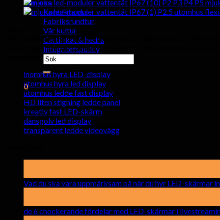
P2 P3 P4 P5 mjuk
Om oss
P2.5 utomhus flex
Kontakta oss
Fabriksrundtur
Om oss
Vår kultur
Hyte ledd grupp ger kvalitet inomhus och utomhus LED videovägg b
Certifikat & hedra
bekymmersfri efter tjänster och kvalitet. Välkommen att skicka o
Integritetspolicy
kategorier
Söka
efter:
inomhus hyra LED-display
utomhus hyra led display
0
utomhus ledde fast display
HD liten stigning ledde panel
Vagn
kreativ fast LED-skärm
dansgolv led display
Inga produkter i kundvagnen.
transparent ledde videovägg
Senaste nytt
19
Maj
Vad du ska vara uppmärksam på när du hyr LED-skärmar 
15
april
de 6 chockerande fördelar med LED-skärmar i livestream