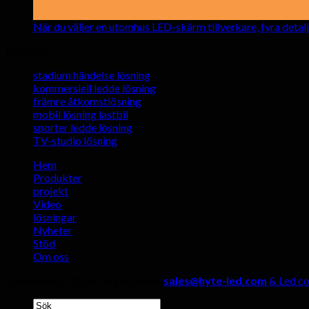
17
mar
När du väljer en utomhus LED-skärm tillverkare, fyra detalje
lösningar
stadium händelse lösning
kommersiell ledde lösning
främre åtkomstlösning
mobil lösning lastbil
sporter ledde lösning
TV-studio lösning
Hem
Produkter
projekt
Video
lösningar
Nyheter
Stöd
Om oss
upphovsrätt 2026 ©
Hyte Led &
sales@hyte-led.com
& Led co
Söka