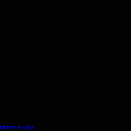
der
ed tiden
ngd
r för inomhusbågar