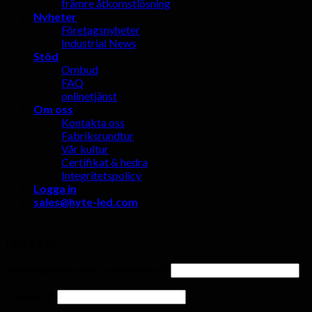
främre åtkomstlösning
Nyheter
Företagsnyheter
Industrial News
Stöd
Ombud
FAQ
onlinetjänst
Om oss
Kontakta oss
Fabriksrundtur
Vår kultur
Certifikat & hedra
Integritetspolicy
Logga in
sales@hyte-led.com
Logga in
Användarnamn eller e-mailadress
*
Lösenord
*