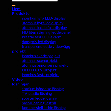
efter:
Hem
Produkter
inomhus hyra LED-display
utomhus hyra led display
utomhus ledde fast display
HD liten stigning ledde panel
kreativ fast LED-skärm
dansgolv led display
transparent ledde videovägg
projekt
inomhus skede projekt
utomhus scenprojekt
utomhus annonsera projekt
HD LED-TV-projekt
inomhus fasta projekt
Video
lösningar
stadium händelse lösning
TV-studio lösning
sporter ledde lösning
mobil lösning lastbil
kommersiell ledde lösning