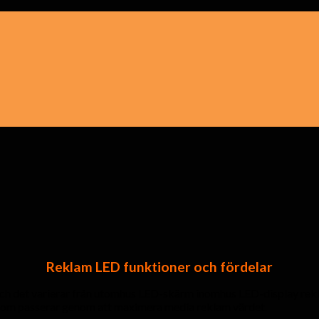
Reklam LED funktioner och fördelar
h det varierar från utomhus LED-skärm inomhus LED-display rekl
e som passerar genom att maximera media reklam värdet.