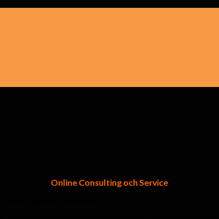
Online Consulting och Service
 tjänster genom följande sätt:
r. Vänligen lämna oss dina kontaktuppgifter och detaljerad felinfo