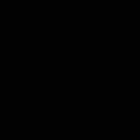
änster via Skype, E-post, MSN, till exempel, skicka videofiler för 
or via Team Viewer att installera och konfigurera programvara fö
illbaka till oss, och vi kommer att återlämna reparerade dem till 
på dina behov.
ör att reparera eventuella defekta delar under garantitiden och åt
r att underlätta upprätthållande.
r LED-display drift och underhåll.
n och driftsättning av LED-display och kringutrustning, drift av 
kalibreringsprogram (till självkostnadspris).
i storlek och specifikation av LED-display. För övrigt, vi är villi
temlösningar, strukturell design, kundservice, etc.
 System Anslutningsdiagram;Software Vägledning.