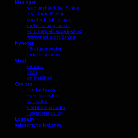
lösningar
stadium händelse lösning
TV-studio lösning
sporter ledde lösning
mobil lösning lastbil
kommersiell ledde lösning
främre åtkomstlösning
Nyheter
Företagsnyheter
Industrial News
Stöd
Ombud
FAQ
onlinetjänst
Om oss
Kontakta oss
Fabriksrundtur
Vår kultur
Certifikat & hedra
Integritetspolicy
Logga in
sales@hyte-led.com