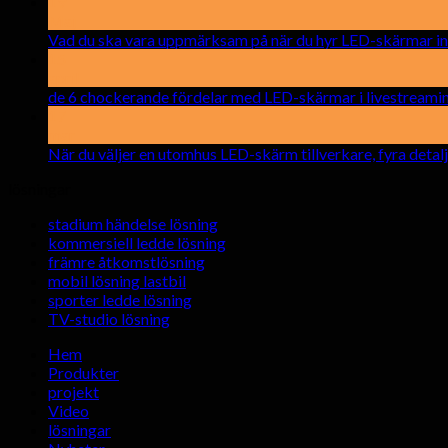
19
Maj
Vad du ska vara uppmärksam på när du hyr LED-skärmar 
15
april
de 6 chockerande fördelar med LED-skärmar i livestream
17
mar
När du väljer en utomhus LED-skärm tillverkare, fyra detalje
lösningar
stadium händelse lösning
kommersiell ledde lösning
främre åtkomstlösning
mobil lösning lastbil
sporter ledde lösning
TV-studio lösning
Hem
Produkter
projekt
Video
lösningar