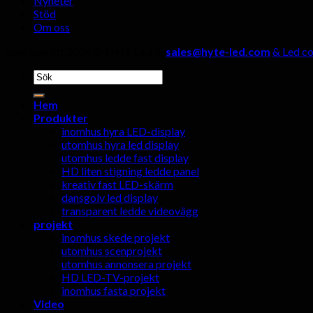
Nyheter
Stöd
Om oss
upphovsrätt 2026 ©
Hyte Led &
sales@hyte-led.com
& Led co
Söka
efter:
Hem
Produkter
inomhus hyra LED-display
utomhus hyra led display
utomhus ledde fast display
HD liten stigning ledde panel
kreativ fast LED-skärm
dansgolv led display
transparent ledde videovägg
projekt
inomhus skede projekt
utomhus scenprojekt
utomhus annonsera projekt
HD LED-TV-projekt
inomhus fasta projekt
Video