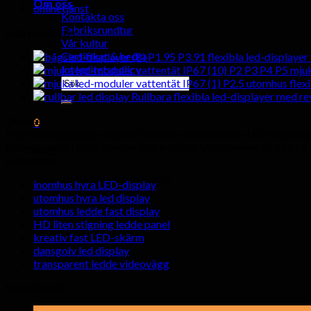
Om oss
onlinetjänst
Kontakta oss
Fabriksrundtur
heta produkter
Vår kultur
Certifikat & hedra
P1.95 P3.91 flexibla led-displaye
Integritetspolicy
P2 P3 P4 P5 mjuk
Söka
P2.5 utomhus flex
efter:
Rullbara flexibla led-displayer med r
Om oss
0
Hyte ledd grupp ger kvalitet inomhus och utomhus LED videovägg b
bekymmersfri efter tjänster och kvalitet. Välkommen att skicka o
Vagn
kategorier
Inga produkter i kundvagnen.
inomhus hyra LED-display
utomhus hyra led display
utomhus ledde fast display
HD liten stigning ledde panel
kreativ fast LED-skärm
dansgolv led display
transparent ledde videovägg
Senaste nytt