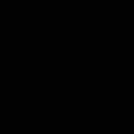
programvara drift eller grafikkort setup för att visa hur man
r kunderna och för att ta bort misslyckanden
dig så snart vi kan.
er de reparerade dem till kunden. Vi ger också några gratis
styrsystem programvara, och felanalys och underhåll av LED-
ga att arbeta med kunder att bygga sina skräddarsydda