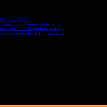
r för inomhusbågar
 led-modul för bågeled displayväggar
ibla led-moduler för specialformad vägg
evolutionerande effekter för videoväggar
ildskärmar till överkomliga fabrikspriser. 5 års garanti erbjuds 
ss förfrågan när som helst.