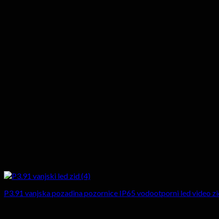
P3.91 vanjska pozadina pozornice IP65 vodootporni led video zi