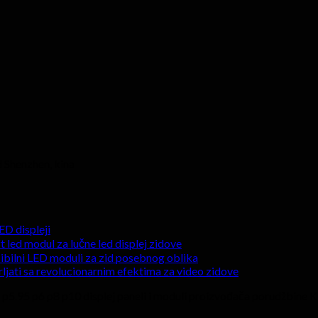
 Shenzhen, kina
ED displeji
 led modul za lučne led displej zidove
sibilni LED moduli za zid posebnog oblika
otrljati sa revolucionarnim efektima za video zidove
5 p5.95 p6 p8 p10 displej paneli i moduli proizvođača porudžbine K