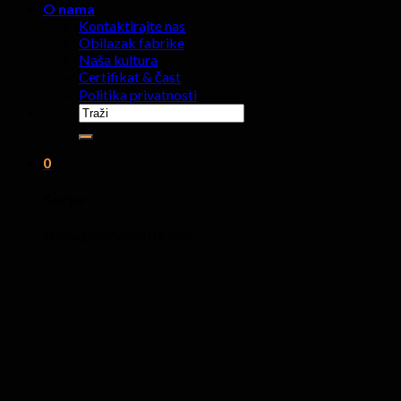
O nama
Kontaktirajte nas
Obilazak fabrike
Naša kultura
Certifikat & čast
Politika privatnosti
Traži:
0
Korpa
Nema proizvoda u korpi.