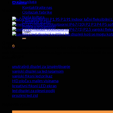
mrežna usluga
O nama
Kontaktirajte nas
Vrući proizvodi
Obilazak fabrike
Naša kultura
P1.95 P3.91 Indoor lučni fleksibilni L
Certifikat & čast
P2 P3 P4 P5 soft
Politika privatnosti
P2.5 vanjski flek
Traži:
Savitljivi led displeji koji se mogu k
O nama
0
Hyte-Led grupa nudi kvalitetne video zidne displeje u zatvoreno
naši klijenti bezbrižni nakon usluga i kvalitete. Dobrodošli da nam
Korpa
Kategorije
Nema proizvoda u korpi.
unutrašnji displej za iznajmljivanje
vanjski displej sa led najamom
vanjski fiksni led prikaz
HD ploča s malim visinama
kreativni fiksni LED ekran
led displej za plesni podij
prozirni led zid
Najnovije vijesti
19