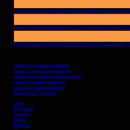
Maja
Na šta treba obratiti pažnju kada iznajmljujete unutrašnje
15
apr
the the 6 šokantne prednosti LED ekrana u prostorijama za
17
Mar
Prilikom odabira proizvođača LED ekrana na otvorenom, četi
Rešenja
rješenje scenskog događaja
komercijalno vodeno rešenje
rješenje za pristup prednjem dijelu
rješenje mobilnih kamiona
sportsko vodeno rješenje
Rješenje za TV studio
Dom
Proizvodi
Projekti
Video
Rešenja