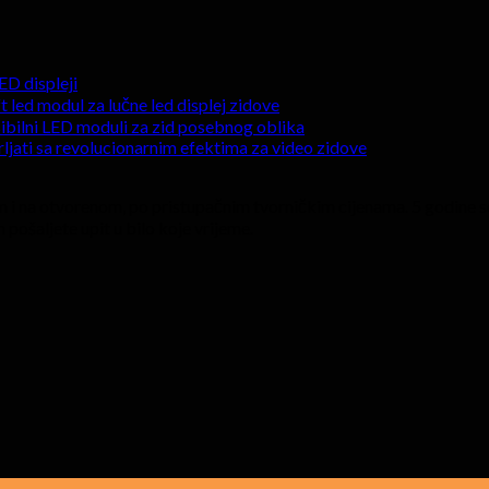
ED displeji
 led modul za lučne led displej zidove
sibilni LED moduli za zid posebnog oblika
otrljati sa revolucionarnim efektima za video zidove
m i na otvorenom, po pristupačnim tvorničkim cijenama. 5 godine se
 pošaljete upit u bilo koje vrijeme.