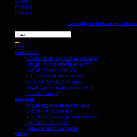
Vijesti
Podrška
O nama
Copyright 2026 ©
Hyte Led &
sales@hyte-led.com
& Led cont
Traži:
Dom
Proizvodi
unutrašnji displej za iznajmljivanje
vanjski displej sa led najamom
vanjski fiksni led prikaz
HD ploča s malim visinama
kreativni fiksni LED ekran
displej vodio na plesnom podiju
prozirni led zid
Projekti
projekat zatvorene pozornice
projekti na otvorenom
projekti oglašavanja na otvorenom
HD LED TV projekti
zatvoreni fiksni projekti
Video