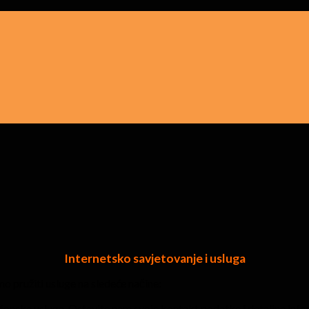
Internetsko savjetovanje i usluga
 pružiti usluge na sledeće načine:
efonska usluga. Ostavite nam svoje kontakt podatke i detaljne info