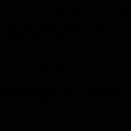
ogao bi ponuditi usluge putem Skajpa, E-mail, MSN, na primjer, sl
i računarom kupca putem Team Viewera za instaliranje i postavljanj
 a popravljene ćemo vam vratiti čim budemo mogli.
 na licu mesta po vašim zahtevima.
spravnih dijelova pod jamstvom i vraćanje popravljenih onih kup
za rad i održavanje LED displeja.
ju i puštanju u rad LED displeja i periferne opreme, rad softvera u
u sa softverom za kalibraciju (po trošku).
 i specifikacija LED displeja. Pored toga, spremni smo sarađivati ​
mska rešenja, konstrukcijski dizajn, uslugu nakon prodaje, itd.
ram spajanja sistema LED displeja;Software Guidance.