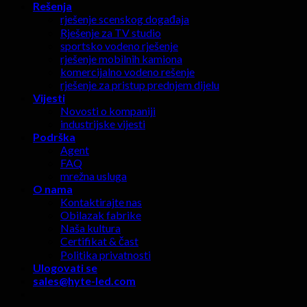
Rešenja
rješenje scenskog događaja
Rješenje za TV studio
sportsko vodeno rješenje
rješenje mobilnih kamiona
komercijalno vodeno rešenje
rješenje za pristup prednjem dijelu
Vijesti
Novosti o kompaniji
industrijske vijesti
Podrška
Agent
FAQ
mrežna usluga
O nama
Kontaktirajte nas
Obilazak fabrike
Naša kultura
Certifikat & čast
Politika privatnosti
Ulogovati se
sales@hyte-led.com