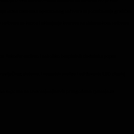
anje video datoteka operativnog softvera ili podešavanja grafičke
e softvera za kupce i uklanjanje kvarova na sistemskom softveru .
cu. Također nudimo i nekoliko besplatnih dodataka poput
pravljačkog sistema, i neuspjeh analiza i održavanje LED displej
​sa kupcima na stvaranju njihovih prilagođenih rješenja za