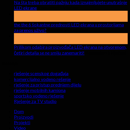
Na šta treba obratiti pažnju kada iznajmljujete unutrašnje
na
LED ekrane
Komentari isključeni
Na
15
šta
apr
treba
the the 6 šokantne prednosti LED ekrana u prostorijama
obratiti
na
za prenos uživo?
Komentari isključeni
pažnju
the
17
kada
the
Mar
iznajmljujete
6
Prilikom odabira proizvođača LED ekrana na otvorenom,
unutrašnje
šokantne
n
četiri detalja se ne smiju zanemariti!
Komentari isključeni
LED
prednosti
Pr
ekrane
LED
Rešenja
o
ekrana
p
rješenje scenskog događaja
u
L
komercijalno vodeno rešenje
prostorijama
e
rješenje za pristup prednjem dijelu
za
n
rješenje mobilnih kamiona
prenos
o
sportsko vodeno rješenje
uživo?
če
Rješenje za TV studio
de
se
Dom
n
Proizvodi
sm
Projekti
za
Video