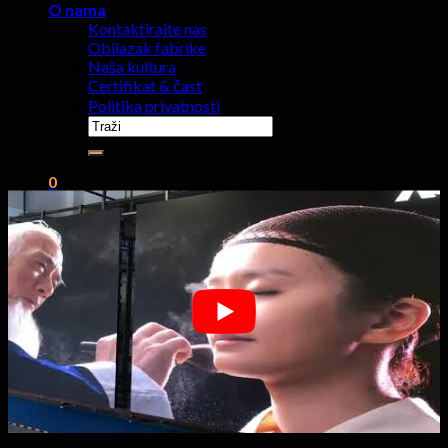
O nama
Kontaktirajte nas
Obilazak fabrike
Naša kultura
Certifikat & čast
Politika privatnosti
Traži:
0
Korpa
Nema proizvoda u korpi.