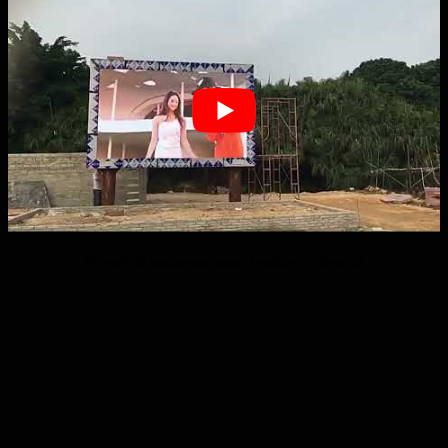
P6 vanjski vodonepropusni vodjeni video zid