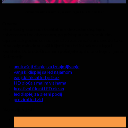
Panel za video emisije vodio je DJ studio bar
O nama
Hyte-Led grupa nudi kvalitetne video zidne displeje u
zatvorenom i na otvorenom, po pristupačnim tvorničkim
cijenama. 5 godine se nudi jamstvo za sve naše proizvode kako
bi se osiguralo da su naši klijenti bezbrižni nakon usluga i
kvalitete. Dobrodošli da nam pošaljete upit u bilo koje vrijeme.
Kategorije
unutrašnji displej za iznajmljivanje
vanjski displej sa led najamom
vanjski fiksni led prikaz
HD ploča s malim visinama
kreativni fiksni LED ekran
led displej za plesni podij
prozirni led zid
Najnovije vijesti
19
Maja