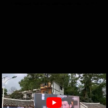
Iznajmljivanje fleksibilnog mobilnog video zida u fazi P2.6