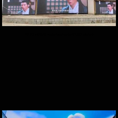
P3.91 vanjski vodonepropusni LED zaslon