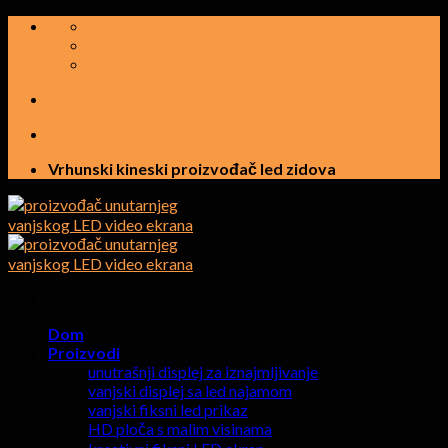
Preskočite
na
sadržaj
Vrhunski kineski proizvođač led zidova
Dom
Proizvodi
unutrašnji displej za iznajmljivanje
vanjski displej sa led najamom
vanjski fiksni led prikaz
HD ploča s malim visinama