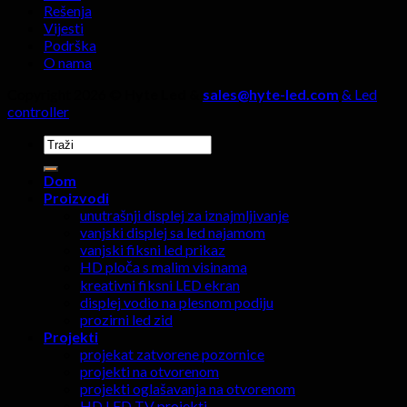
Rešenja
Vijesti
Podrška
O nama
Copyright 2026 ©
Hyte Led &
sales@hyte-led.com
& Led
controller
Traži:
Dom
Proizvodi
unutrašnji displej za iznajmljivanje
vanjski displej sa led najamom
vanjski fiksni led prikaz
HD ploča s malim visinama
kreativni fiksni LED ekran
displej vodio na plesnom podiju
prozirni led zid
Projekti
projekat zatvorene pozornice
projekti na otvorenom
projekti oglašavanja na otvorenom
HD LED TV projekti