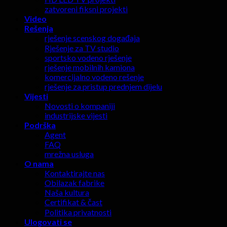
zatvoreni fiksni projekti
Video
Rešenja
rješenje scenskog događaja
Rješenje za TV studio
sportsko vodeno rješenje
rješenje mobilnih kamiona
komercijalno vodeno rešenje
rješenje za pristup prednjem dijelu
Vijesti
Novosti o kompaniji
industrijske vijesti
Podrška
Agent
FAQ
mrežna usluga
O nama
Kontaktirajte nas
Obilazak fabrike
Naša kultura
Certifikat & čast
Politika privatnosti
Ulogovati se