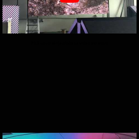
P2.5 unutrašnja ploča sa video ekranom