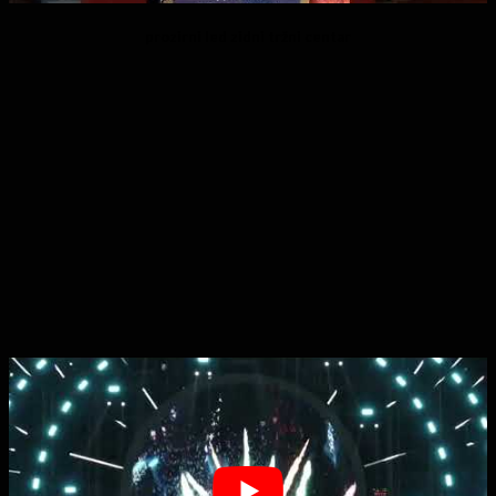
prozirni led zidni tržni centar