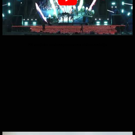
P4 vanjska vodonepropusna video emisija