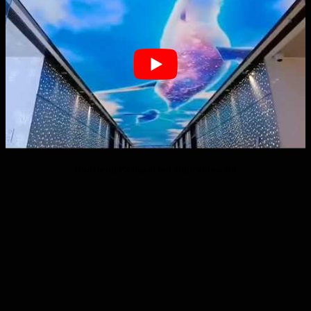
Unutarnji P3 fiksni led zidni video zid