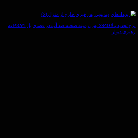
نرخ تجدید بالا 3840 پس زمینه صحنه ضد آب در فضای باز P3.91 به
رهبری دیوار