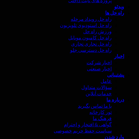
پروژه های ثابت داخلی
ویدئو
راه حل ها
راه حل رویداد مرحله
راه حل استودیوی تلویزیون
ورزش راه حل
راه حل کامیون موبایل
راه حل تجاری تجاری
راه حل دسترسی جلو
اخبار
اخبار شرکت
اخبار صنعتی
پشتیبانی
عامل
سؤالات متداول
خدمات آنلاین
درباره ما
با ما تماس بگیرید
تور کارخانه
فرهنگ ما
گواهی & افتخار و احترام
سیاست حفظ حریم خصوصی
وارد شدن