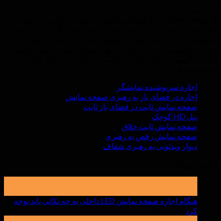
درباره ما
گروه Hyte-Led نمایشگرهای ویدئویی با کیفیت داخلی و خارجی را با
قیمت های مناسب کارخانه فراهم می کند. 5 سال گارانتی برای همه
محصولات ما ارائه می شود تا مشتریان خود را با خدمات پس از
خدمات و کیفیت بدون مراقبت از آنها اطمینان دهیم. از شما خوش
آمد می گوییم تا در هر زمان درخواستی را برای ما ارسال کنید.
دسته بندی ها
اجاره سرپوشیده نمایشگر
اجاره در فضای باز به رهبری صفحه نمایش
صفحه نمایش ثابت در فضای باز ثابت
پنل HD کوچک
صفحه نمایش ثابت خلاق
صفحه نمایش رقص به رهبری
دیوار ویدئویی به رهبری شفاف
آخرین خبرها
19
ممکن است
هنگام اجاره صفحه نمایش LED داخلی به چه نکاتی باید توجه
بر
کرد
نظرات خاموش
هنگام
15