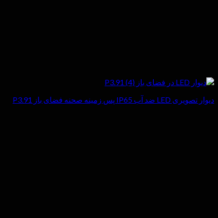
دیوار تصویری LED ضد آب IP65 پس زمینه صحنه فضای باز P3.91