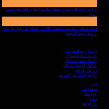
آوریل
اجاره
صفحه
را 6 مزایای تکان دهنده صفحه نمایش LED در اتاق های پخش
بر
زنده?
نظرات خاموش
نمایش
را
LED
17
مار
6
داخلی
مزایای
به
هنگام انتخاب سازنده نمایشگر LED در فضای باز, چهار جزئیات
تکان
بر
را نباید نادیده گرفت!
چه
نظرات خاموش
دهنده
هنگام
نکاتی
راه حل ها
صفحه
انتخاب
باید
نمایش
سازنده
توجه
راه حل رویداد مرحله
LED
نمایشگر
کرد
راه حل تجاری تجاری
در
LED
راه حل دسترسی جلو
اتاق
در
راه حل کامیون موبایل
های
فضای
ورزش راه حل
پخش
باز,
راه حل استودیوی تلویزیون
زنده?
چهار
جزئیات
خانه
را
محصولات
نباید
پروژه ها
نادیده
ویدئو
گرفت!
راه حل ها
اخبار