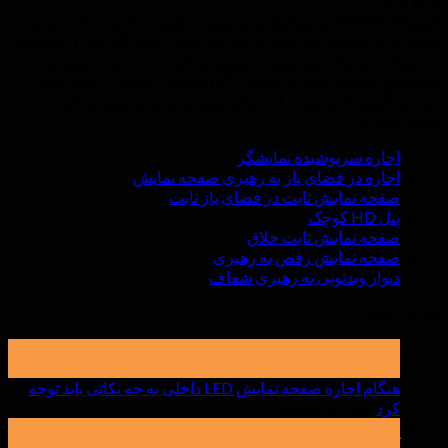
درباره ما
گروه Hyte-Led نمایشگرهای ویدئویی با کیفیت داخلی و خارجی را با
قیمت های مناسب کارخانه فراهم می کند. 5 سال گارانتی برای همه
محصولات ما ارائه می شود تا مشتریان خود را با خدمات پس از
خدمات و کیفیت بدون مراقبت از آنها اطمینان دهیم. از شما خوش
آمد می گوییم تا در هر زمان درخواستی را برای ما ارسال کنید.
دسته بندی ها
اجاره سرپوشیده نمایشگر
اجاره در فضای باز به رهبری صفحه نمایش
صفحه نمایش ثابت در فضای باز ثابت
پنل HD کوچک
صفحه نمایش ثابت خلاق
صفحه نمایش رقص به رهبری
دیوار ویدئویی به رهبری شفاف
آخرین خبرها
19
ممکن است
هنگام اجاره صفحه نمایش LED داخلی به چه نکاتی باید توجه
بر
کرد
نظرات خاموش
هنگام
15
آوریل
اجاره