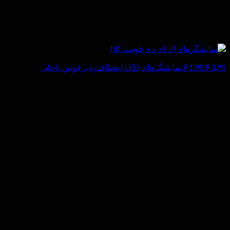
P1.95 P3.91 نمایشگرهای LED انعطاف پذیر قوس داخلی