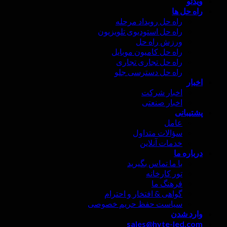
ویدئو
راه حل ها
راه حل رویداد مرحله
راه حل استودیوی تلویزیون
ورزش راه حل
راه حل کامیون موبایل
راه حل تجاری تجاری
راه حل دسترسی جلو
اخبار
اخبار شرکت
اخبار صنعتی
پشتیبانی
عامل
سؤالات متداول
خدمات آنلاین
درباره ما
با ما تماس بگیرید
تور کارخانه
فرهنگ ما
گواهی & افتخار و احترام
سیاست حفظ حریم خصوصی
وارد شدن
sales@hyte-led.com