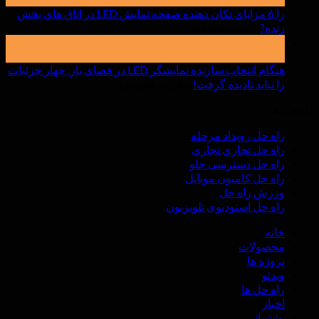
صفحه
را 6 مزایای تکان دهنده صفحه نمایش LED در اتاق های پخش
بر
زنده?
نظرات خاموش
نمایش
را
LED
17
مار
6
داخلی
مزایای
به
هنگام انتخاب سازنده نمایشگر LED در فضای باز, چهار جزئیات
تکان
بر
را نباید نادیده گرفت!
چه
نظرات خاموش
دهنده
هنگام
نکاتی
راه حل ها
صفحه
انتخاب
باید
نمایش
سازنده
توجه
راه حل رویداد مرحله
LED
نمایشگر
کرد
راه حل تجاری تجاری
در
LED
راه حل دسترسی جلو
اتاق
در
راه حل کامیون موبایل
های
فضای
ورزش راه حل
پخش
باز,
راه حل استودیوی تلویزیون
زنده?
چهار
جزئیات
خانه
را
محصولات
نباید
پروژه ها
نادیده
ویدئو
گرفت!
راه حل ها
اخبار
پشتیبانی