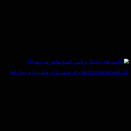
پانل led P2.6 led led wall برای فیلمبرداری فیلمبرداری دیوار led