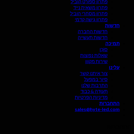
פתרון ספורט הוביל
פתרון משאית נייד
פתרון מסחרי הוביל
פתרון גישה קדמי
חדשות
חדשות החברה
חדשות תעשייה
תמיכה
סוֹכֵן
שאלות נפוצות
שירות מקוון
עלינו
צור איתנו קשר
סיור במפעל
התרבות שלנו
תְעוּדָה & כבוד
מדיניות הפרטיות
התחברות
sales@hyte-led.com
התחברות