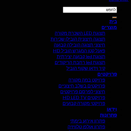
לחפש
אחר:
בית
מוצרים
תצוגת LED השכרת מקורה
תצוגה חיצונית הובילו שכירות
חיצוני תצוגה הובילה קבועה
פאנל קטן המגרש הוביל HD
תצוגת led קבועה יצירתית
תצוגת led רחבת הריקודים
קיר וידאו שקוף הוביל
פרויקטים
פרויקט במה מקורה
פרויקטים בשלב חיצוניים
חיצוני לפרסם פרויקטים
פרויקטים HD LED TV
פרויקטי מקורה קבועים
וִידֵאוֹ
פתרונות
פתרון אירוע בימתי
פתרון אולפן טלוויזיה