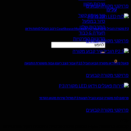
שירות מקוון
פרויקטי מקורה קבועים
עלינו
צור איתנו קשר
סיור במפעל
התרבות שלנו
P3 מקורה הוביל סימן עבור קיר Courthouse Museum רכוב הוביל לוחות וידאו
תְעוּדָה & כבוד
מדיניות הפרטיות
פרויקטי מקורה קבועים
לחפש
אחר:
0
פאנל קיר וידאו מקורה קבוע הוביל P2.5 עבור קצב רענון גבוה משטרת התנועה
סל
פרויקטי מקורה קבועים
אין מוצרים בעגלה.
פרסום לוח מקורה קבוע הוביל תצוגת P3 מודול שירות מקאו הקדמי
פרויקטי מקורה קבועים
עלינו
קבוצה בראשות Hyte מספק איכות פנימית וחיצונית הקיר מציג וידאו