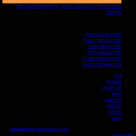
מוּם
6
LED
יתרונות
בעת בחירת יצרן צג LED חיצוני, אין להתעלם מארבעה
פנימ
על
מזעזעים
פרטים!
תגובות כבויות
של
בעת
פתרונות
מסכי
בחירת
LED
יצרן
פתרון אירוע בימתי
בחדרי
צג
פתרון מסחרי הוביל
סטרימינג
LED
פתרון גישה קדמי
בשידור
חיצוני,
פתרון משאית נייד
חי?
אין
פתרון ספורט הוביל
להתעלם
פתרון אולפן טלוויזיה
מארבעה
פרטים!
בית
מוצרים
פרויקטים
וִידֵאוֹ
פתרונות
חדשות
תמיכה
עלינו
זכויות יוצרים 2026 ©
Hyte לד &
& Led
sales@hyte-led.com
controller