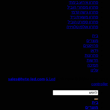
פתרון אירוע בימתי
בחדרי
צג
פתרון מסחרי הוביל
סטרימינג
LED
פתרון גישה קדמי
בשידור
חיצוני,
פתרון משאית נייד
חי?
אין
פתרון ספורט הוביל
להתעלם
פתרון אולפן טלוויזיה
מארבעה
פרטים!
בית
מוצרים
פרויקטים
וִידֵאוֹ
פתרונות
חדשות
תמיכה
עלינו
זכויות יוצרים 2026 ©
Hyte לד &
& Led
sales@hyte-led.com
controller
לחפש
אחר:
בית
מוצרים