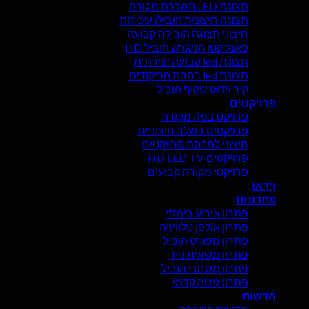
תצוגת LED השכרת מקורה
תצוגה חיצונית הובילו שכירות
חיצוני תצוגה הובילה קבועה
פאנל קטן המגרש הוביל HD
תצוגת led קבועה יצירתית
תצוגת led רחבת הריקודים
קיר וידאו שקוף הוביל
פרויקטים
פרויקט במה מקורה
פרויקטים בשלב חיצוניים
חיצוני לפרסם פרויקטים
פרויקטים HD LED TV
פרויקטי מקורה קבועים
וִידֵאוֹ
פתרונות
פתרון אירוע בימתי
פתרון אולפן טלוויזיה
פתרון ספורט הוביל
פתרון משאית נייד
פתרון מסחרי הוביל
פתרון גישה קדמי
חדשות