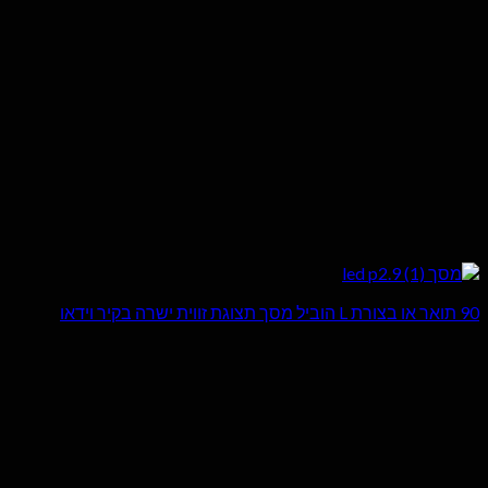
90 תואר או בצורת L הוביל מסך תצוגת זווית ישרה בקיר וידאו