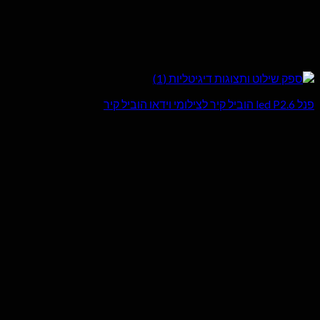
פנל led P2.6 הוביל קיר לצילומי וידאו הוביל קיר