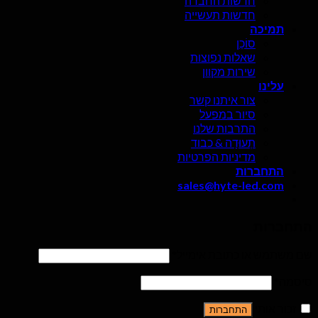
חדשות החברה
חדשות תעשייה
תמיכה
סוֹכֵן
שאלות נפוצות
שירות מקוון
עלינו
צור איתנו קשר
סיור במפעל
התרבות שלנו
תְעוּדָה & כבוד
מדיניות הפרטיות
התחברות
sales@hyte-led.com
התחברות
שם משתמש או כתובת אימייל
*
סיסמה
*
זכור אותי
התחברות