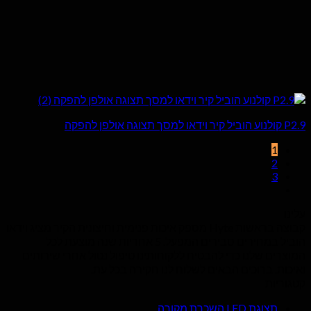
P2.9 קולנוע הוביל קיר וידאו למסך תצוגה אולפן להפקה
1
2
3
עלינו
קבוצה בראשות Hyte מספק איכות פנימית וחיצונית הקיר מציג וידאו
הוביל במחירים סבירים המפעל. 5 אחריות שנה מוצעת לכל
המוצרים שלנו כדי להבטיח ללקוחותינו טיפול נטול אחרי שירותים
ואיכות. ברוכים הבאים לשלוח לנו חקירה בכל עת.
קטגוריות
תצוגת LED השכרת מקורה