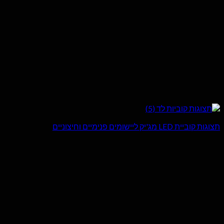
תצוגות קוביית LED מג'יק ליישומים פנימיים וחיצוניים