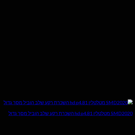
SMD2020 מטלטלין hd p4.81 השכרת רקע שלב הוביל מסך גדול