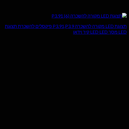
תצוגת LED מקורה להשכרה P3.91,P3.9 פיקסלים להשכרת תצוגת
LED מסך LED LED קיר וידאו