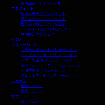
リ
透明LEDビデオウォール
は
ー
プロジェクト
な
ン
屋内ステージプロジェクト
り
の
野外ステージプロジェクト
ま
衝
屋外のプロジェクトを宣伝
せ
撃
HD LEDテレビのプロジェクト
ん!
的
屋内固定プロジェクト
な
ビデオ
利
ソリューション
点?
ステージイベントソリューション
テレビスタジオ・ソリューション
スポーツ主導のソリューション
モバイルトラック・ソリューション
商用主導のソリューション
フロントアクセスソリューション
ニュース
会社ニュース
産業ニュース
サポート
エージェント