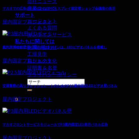
会社ニュース
産業ニュース
マカオでの広告のためのP4 LEDディスプレイ固定壁ショップ会議室の表示
サポート
エージェント
屋内固定プロジェクト
よくある質問
オンラインサービス
私たちに関しては
お問い合わせ
裁判所博物館壁用P3屋内用LEDサインは、LEDビデオパネルを搭載し
工場見学
屋内固定プロジェクト
私たちの文化
証明書 & 名誉
プライバシーポリシー
検
交通警察の高リフレッシュレートのためのP2.5屋内固定LEDビデオ壁パネル
索
す
屋内固定プロジェクト
0
る:
カート
カートに商品なし.
マカオフロントサービスモジュールでP3屋内固定LED表示パネル広告
屋内固定プロジェクト