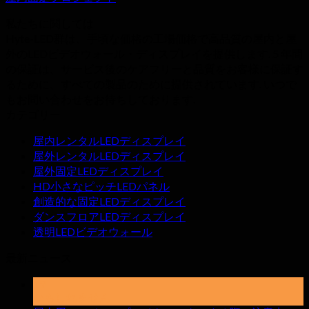
私たちに関しては
Hyte-LED群は、手頃な価格の工場価格で高品質の屋内と屋
外のLEDビデオウォール・ディスプレイを提供します. 5 年間
の保証は、サービス後のケアフリーと品質をお客様に保証す
るために、すべての製品のために提供されています. いつで
もお問い合わせをお待ちしております.
カテゴリー
屋内レンタルLEDディスプレイ
屋外レンタルLEDディスプレイ
屋外固定LEDディスプレイ
HD小さなピッチLEDパネル
創造的な固定LEDディスプレイ
ダンスフロアLEDディスプレイ
透明LEDビデオウォール
最新ニュース
19
かもしれません