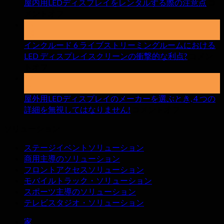
屋内用LEDディスプレイをレンタルする際の注意点
コ
オ
メントオフ
ン
15
4月
屋
インクルード 6 ライブストリーミングルームにおける
内
LED ディスプレイスクリーンの衝撃的な利点?
コメン
用
オ
トオフ
LED
ン
デ
17
マー
イ
ィ
屋外用LEDディスプレイのメーカーを選ぶとき, 4 つの
ン
ス
オ
詳細を無視してはなりません!
コメントオフ
ク
プ
ン
ル
レ
ソリューション
屋
ー
イ
外
ド
を
ステージイベントソリューション
用
6
レ
商用主導のソリューション
ラ
LED
ン
フロントアクセスソリューション
デ
イ
タ
モバイルトラック・ソリューション
ィ
ブ
ル
スポーツ主導のソリューション
ス
ス
す
テレビスタジオ・ソリューション
プ
ト
る
レ
リ
際
家