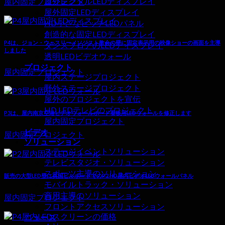
屋外レンタルLEDディスプレイ
屋内固定プロジェクト
屋外固定LEDディスプレイ
HD小さなピッチLEDパネル
創造的な固定LEDディスプレイ
P4は、ジョン・ウェスリーメソジスト教会の壁に固定表示用の映像ショーの画面を主導
ダンスフロアのLEDディスプレイ
しました
透明LEDビデオウォール
プロジェクト
屋内固定プロジェクト
屋内ステージプロジェクト
野外ステージプロジェクト
屋外のプロジェクトを宣伝
HD LEDテレビのプロジェクト
P3は、屋内南京空港ビデオウォールボード看板用LEDウォールを修正します
屋内固定プロジェクト
ビデオ
屋内固定プロジェクト
ソリューション
ステージイベントソリューション
テレビスタジオ・ソリューション
スポーツ主導のソリューション
販売の大型LED壁に英国ビルボードでのP2 HD屋内ビデオLEDウォールパネル
モバイルトラック・ソリューション
商用主導のソリューション
屋内固定プロジェクト
フロントアクセスソリューション
ニュース