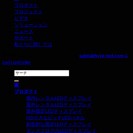
イ
ー
の
プロダクト
の
ミ
注
プロジェクト
メ
ン
意
ビデオ
ー
グ
点
ソリューション
カ
ル
ニュース
ー
ー
サポート
を
ム
私たちに関しては
選
に
ぶ
著作権 2026 ©
Hyteツェッペリン＆
sales@hyte-led.com
&
お
と
Led controller
け
き,
る
検
4
LED
索
つ
デ
家
す
の
ィ
プロダクト
る:
詳
ス
屋内レンタルLEDディスプレイ
細
プ
屋外レンタルLEDディスプレイ
を
レ
屋外固定LEDディスプレイ
無
イ
HD小さなピッチLEDパネル
視
ス
創造的な固定LEDディスプレイ
し
ク
ダンスフロアのLEDディスプレイ
て