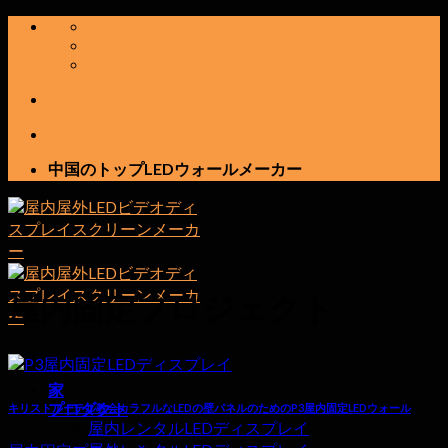
コ
ン
テ
ン
ツ
に
ス
中国のトップLEDウォールメーカー
キ
ッ
プ
屋内固定プロジェクト
家
プロダクト
キリストルーテル教会カラフルなLEDの壁パネルのためのP3屋内固定LEDウォール
屋内レンタルLEDディスプレイ