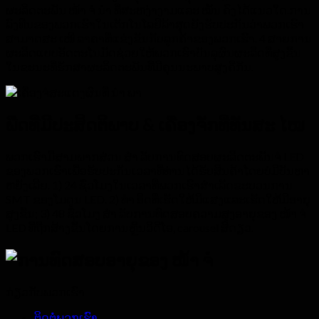
ຜະລິດຕະພັນ ໜ້າ ຈໍ ນຳ ທີ່ສະຫງ່າງາມແລະ ໝັ້ນ ຄົງໄດ້ແນວໃດ.
ການ
ລົງທືນຂອງພວກເຮົາໃນເຕັກໂນໂລຢີລ້າສຸດຍັງຮັບປະກັນວ່າພວກເຮົາ
ສາມາດສະ ເໜີ ລາຄາທີ່ແຂ່ງຂັນກັບລູກຄ້າຂອງພວກເຮົາ. 4 ສາຍການ
ຜະລິດແບບອັດຕະໂນມັດຊ່ວຍໃຫ້ພວກເຮົາບັນລຸຜົນຜະລິດທີ່ສູງຂື້ນ
ໃນຂະນະທີ່ຮັກສາຜະລິດຕະພັນທີ່ມີຄຸນນະພາບສູງຄືກັນ.
ພືດທີ່ມີປະສິດຕິພາບ & ເຄື່ອງຈັກທີ່ທັນສະ ໄໝ
ພວກເຮົາມີສາມພາກສ່ວນ ສຳ ລັບການທົດສອບຜະລິດຕະພັນຈໍ LED
ຂອງພວກເຮົາເພື່ອຮັບປະກັນເວລາທີ່ທ່ານໄດ້ຮັບສິນຄ້າໂດຍບໍ່ມີບັນຫາ
ຫຍັງເລີຍ. 1) 24 ຊົ່ວໂມງໃນເວລາທີ່ພວກເຮົາສໍາເລັດຂະບວນການ
SMT ຂອງໂມດູນ LED. 2) ທຳ ອິດທີ່ເຮັດໃຫ້ມີແສງແລະເຮັດໃຫ້ມີອາຍຸ
ສູງຂື້ນ; 3) 48 ຊົ່ວໂມງ ສຳ ລັບການທົດສອບຄວາມສູງອາຍຸຂອງ ໜ້າ ຈໍ
LED ທີ່ຖືກສ້າງຂຶ້ນໂດຍການຫຼີ້ນວິດີໂອ, carousel ສີດຽວ.
ກ່ຽວ​ກັບ​ພວກ​ເຮົາ
ຕິດ​ຕໍ່​ພວກ​ເຮົາ