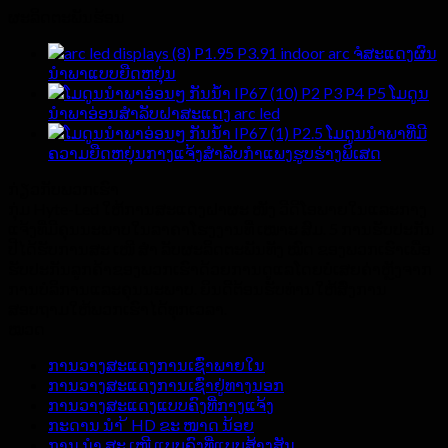
ຜະລິດຕະພັນຮ້ອນ
P1.95 P3.91 indoor arc ຈໍສະແດງຜົນ
ນໍາພາແບບຍືດຫຍຸ່ນ
P2 P3 P4 P5 ໂມດູນ
ນໍາພາອ່ອນສໍາລັບຝາສະແດງ arc led
P2.5 ໂມດູນນໍາພາທີ່ມີ
ຄວາມຍືດຫຍຸ່ນກາງແຈ້ງສໍາລັບກໍາແພງຮູບຮ່າງພິເສດ
ກ່ຽວ​ກັບ​ພວກ​ເຮົາ
ກຸ່ມ Hyte-Led ໃຫ້ການສະແດງຝາຜະ ໜັງ ວີດີໂອພາຍໃນແລະກາງ
ແຈ້ງທີ່ມີຄຸນນະພາບໃນລາຄາໂຮງງານທີ່ ເໝາະ ສົມ. 5 ການຮັບປະກັນ
ປີໄດ້ຮັບການສະ ເໜີ ສຳ ລັບຜະລິດຕະພັນທັງ ໝົດ ຂອງພວກເຮົາເພື່ອ
ຮັບປະກັນລູກຄ້າຂອງພວກເຮົາດ້ວຍການດູແລໂດຍບໍ່ເສຍຄ່າຫຼັງຈາກ
ການບໍລິການແລະຄຸນນະພາບ. ຍິນດີຕ້ອນຮັບທ່ານໃຫ້ສົ່ງການ
ສອບຖາມໃຫ້ພວກເຮົາໄດ້ທຸກເວລາ.
ໝວດ
ການວາງສະແດງການເຊົ່າພາຍໃນ
ການວາງສະແດງການເຊົ່າຢູ່ທາງນອກ
ການວາງສະແດງແບບຄົງທີ່ກາງແຈ້ງ
ກະດານ ນຳ ້ HD ຂະ ໜາດ ນ້ອຍ
ການ ນຳ ສະ ເໜີ ແບບຄົງທີ່ແບບສ້າງສັນ