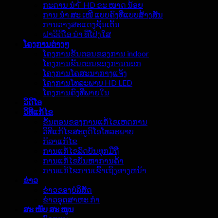
ກະດານ ນຳ ້ HD ຂະ ໜາດ ນ້ອຍ
ການ ນຳ ສະ ເໜີ ແບບຄົງທີ່ແບບສ້າງສັນ
ການວາງສະແດງຊັ້ນເຕັ້ນ
ຝາວິດີໂອ ນຳ ທີ່ໂປ່ງໃສ
ໂຄງການຕ່າງໆ
ໂຄງການຂັ້ນຕອນຂອງການ indoor
ໂຄງການຂັ້ນຕອນຂອງການນອກ
ໂຄງການໂຄສະນາກາງແຈ້ງ
ໂຄງການໂທລະພາບ HD LED
ໂຄງການຄົງທີ່ພາຍໃນ
ວິດີໂອ
ວິທີແກ້ໄຂ
ຂັ້ນຕອນຂອງການແກ້ໄຂເຫດການ
ວິທີແກ້ໄຂສະຕູດິໂອໂທລະພາບ
ກິລາແກ້ໄຂ
ການແກ້ໄຂລົດບັນທຸກມືຖື
ການແກ້ໄຂບັນຫາການຄ້າ
ການແກ້ໄຂການເຂົ້າເຖິງທາງຫນ້າ
ຂ່າວ
ຂ່າວຂອງບໍລິສັດ
ຂ່າວອຸດສາຫະ ກຳ
ສະ ໜັບ ສະ ໜູນ