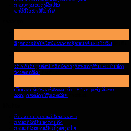
ການວາງສະແດງພື້ນເຕັ້ນ
ຝາວິດີໂອ ນຳ ທີ່ໂປ່ງໃສ
ຂ່າວ​ລ່າ​ສຸດ
19
ພຶດສະພາ
ສິ່ງທີ່ຄວນເອົາໃຈໃສ່ໃນເວລາທີ່ເຊົ່າຫນ້າຈໍ LED ໃນລົ່ມ
ຄໍາເຫັນ
ສຸດ
ເບີ
ສິ່ງ
15
ເມສາ
ທີ່
ໄດ້ 6 ຂໍ້ໄດ້ປຽບທີ່ຫນ້າຕົກໃຈຂອງຈໍສະແດງຜົນ LED ໃນຫ້ອງ
ຄວນ
ສຸດ
ຖ່າຍທອດສົດ?
ເອົາໃຈ
ຄໍາເຫັນເບີ
ໄດ້
17
ໃສ່
ມີນາ
6
ໃນ
ຂໍ້
ເມື່ອເລືອກຜູ້ຜະລິດຈໍສະແດງຜົນ LED ກາງແຈ້ງ, ສີ່ລາຍ
ເວລາ
ໄດ້
ສຸດ
ລະອຽດຈະຕ້ອງບໍ່ຖືກລະເລີຍ!
ຄໍາເຫັນເບີ
ທີ່
ປຽບ
ເມື່ອ
ເຊົ່າ
ວິທີແກ້ໄຂ
ທີ່
ເລືອກ
ຫ
ຫ
ຜູ້
ນ້າ
ຂັ້ນຕອນຂອງການແກ້ໄຂເຫດການ
ນ້າ
ຜະລິດ
ຈໍ
ການແກ້ໄຂບັນຫາການຄ້າ
ຕົກໃຈ
ຈໍ
LED
ການແກ້ໄຂການເຂົ້າເຖິງທາງຫນ້າ
ຂອງ
ສະແດງ
ໃນ