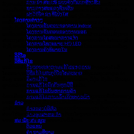
ການ ນຳ ສະ ເໜີ ແບບຄົງທີ່ແບບສ້າງສັນ
ຕັ້ງການຮ່ວມມືໄລຍະຍາວກັບຍັກໃຫຍ່ທີ່ມີຊື່ສຽງທົ່ວໂລກເຊັ່ນ: Nicha,
ການວາງສະແດງຊັ້ນເຕັ້ນ
ການເດີນທາງ, ບໍລິສັດ epistar ແລະ Optotech ເຊິ່ງເປັນຕົວແທນໃຫ້
ຝາວິດີໂອ ນຳ ທີ່ໂປ່ງໃສ
ແກ່ວິສາຫະກິດທີ່ທັນສະ ໄໝ ໃນການແບ່ງປັນຊັບພະຍາກອນທີ່ມີ
ໂຄງການຕ່າງໆ
ປະສິດຕິພາບ, ການເຂົ້າຮ່ວມຮອບດ້ານ & ແລະການ ດຳ ເນີນງານທີ່ມີ
ໂຄງການຂັ້ນຕອນຂອງການ indoor
ປະສິດຕິພາບສູງ. ພວກເຮົາໄດ້ສ້າງຜະລິດຕະພັນການສະແດງ
ໂຄງການຂັ້ນຕອນຂອງການນອກ
ຜະລິດຕະພັນ LED ທີ່ຫລາກຫລາຍໃນຫລາຍປີຜ່ານມາລວມທັງການ
ໂຄງການໂຄສະນາກາງແຈ້ງ
ສະແດງສະ ໜາມ ກິລາ, ການສະແດງໂຄສະນາການຄ້າ, ຈໍສະແດງຜົນ
ໂຄງການໂທລະພາບ HD LED
ຄົງທີ່, ການສະແດງການເຊົ່າ ສຳ ລັບໃຊ້ພາຍໃນແລະນອກແລະອື່ນໆ.
ໂຄງການຄົງທີ່ພາຍໃນ
ວິດີໂອ
ວິທີແກ້ໄຂ
ຂັ້ນຕອນຂອງການແກ້ໄຂເຫດການ
ຜະລິດຕະພັນຂອງພວກເຮົາໄດ້ຖືກ ນຳ ໃຊ້ຢ່າງກວ້າງຂວາງໃນສື່
ວິທີແກ້ໄຂສະຕູດິໂອໂທລະພາບ
ໂຄສະນາ, ສະຖານທີ່ສາທາລະນະ, ກິລາ, ບັນເທີງແລະອຸດສາຫະ ກຳ
ກິລາແກ້ໄຂ
ອື່ນໆ, ແລະໄດ້ຖືກສົ່ງອອກໄປເອີຣົບ, ອາເມລິກາ, ຍີ່ປຸ່ນ, ອັງກິດ, ຣັດເຊຍ,
ການແກ້ໄຂລົດບັນທຸກມືຖື
ຫຼາຍ​ກວ່າ 50 ບັນດາປະເທດແລະເຂດແຄວ້ນ.
ການແກ້ໄຂບັນຫາການຄ້າ
ດ້ວຍເຄືອຂ່າຍການຂາຍແລະການບໍລິການທີ່ສົມບູນແບບທົ່ວໂລກຂອງ
ການແກ້ໄຂການເຂົ້າເຖິງທາງຫນ້າ
ພວກເຮົາທີ່ຖືກສ້າງຕັ້ງຂື້ນ,ພວກເຮົາໄດ້ຮັບການອ້າງອີງເລື້ອຍໆຈາກ
ຂ່າວ
ລູກຄ້າຂອງພວກເຮົາທີ່ໄດ້ຊື້ຈາກພວກເຮົາແລະພວກເຮົາກໍ່ໄດ້ປະກອບ
ຂ່າວຂອງບໍລິສັດ
ສ່ວນໃຫ້ອຸດສາຫະ ກຳ ວິດີໂອ ນຳ ດ້ວຍໂຄງການ ຈຳ ນວນຫລາຍຂອງ
ຂ່າວອຸດສາຫະ ກຳ
ພວກເຮົາ ສຳ ລັບການໂຄສະນາມັນຕິມີເດຍ..
ສະ ໜັບ ສະ ໜູນ
ຕົວແທນ
ຄຳ ຖາມທີ່ຖາມ