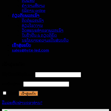
ຕົວແທນ
ຄຳ ຖາມທີ່ຖາມ
ບໍລິການ online
ກ່ຽວ​ກັບ​ພວກ​ເຮົາ
ຕິດຕໍ່ພວກເຮົາ
ທ່ຽວໂຮງງານ
ວັດທະນະທໍາຂອງພວກເຮົາ
ໃບຢັ້ງຢືນ & ກຽດຕິຍົດ
ນະໂຍບາຍຄວາມເປັນສ່ວນຕົວ
ເຂົ້າ​ສູ່​ລະ​ບົບ
sales@hyte-led.com
ເຂົ້າ​ສູ່​ລະ​ບົບ
ຊື່ຜູ້ໃຊ້ຫລືທີ່ຢູ່ອີເມວ
*
ລະຫັດຜ່ານ
*
ຈື່​ຂ້ອຍ
ເຂົ້າ​ສູ່​ລະ​ບົບ
ລືມລະຫັດຜ່ານຂອງທ່ານ?