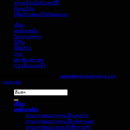
ການແກ້ໄຂລົດບັນທຸກມືຖື
ຈໍ
ຜົນ
ລົ່ມ
ກິລາແກ້ໄຂ
ສະແດງ
LED
ວິທີແກ້ໄຂສະຕູດິໂອໂທລະພາບ
ກາງ
ຜົນ
ແຈ້ງ,
LED
ເຮືອນ
ໃນ
ສີ່
ຜະລິດຕະພັນ
ຫ້ອງ
ລາຍ
ໂຄງການຕ່າງໆ
ຖ່າຍ
ລະອຽດ
ວິດີໂອ
ທອດ
ຈະ
ວິທີແກ້ໄຂ
ສົດ?
ຕ້ອງ
ຂ່າວ
ບໍ່
ສະ ໜັບ ສະ ໜູນ
ຖືກ
ກ່ຽວ​ກັບ​ພວກ​ເຮົາ
ລະເລີຍ!
ລິຂະສິດ 2026 ©
Hyte Led &
sales@hyte-led.com
& Led
controller
ຄົ້ນຫາ:
ເຮືອນ
ຜະລິດຕະພັນ
ການວາງສະແດງການເຊົ່າພາຍໃນ
ການວາງສະແດງການເຊົ່າຢູ່ທາງນອກ
ການວາງສະແດງແບບຄົງທີ່ກາງແຈ້ງ