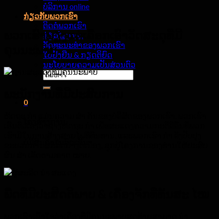
ບໍລິການ online
ກ່ຽວ​ກັບ​ພວກ​ເຮົາ
ຕິດຕໍ່ພວກເຮົາ
ພວກເຮົາພຽງແຕ່ເລືອກເອົາວັດສະດຸທີ່ມີ
ທ່ຽວໂຮງງານ
ວັດທະນະທໍາຂອງພວກເຮົາ
ຄຸນນະພາບ
ໃບຢັ້ງຢືນ & ກຽດຕິຍົດ
ນະໂຍບາຍຄວາມເປັນສ່ວນຕົວ
ຄົ້ນຫາ:
ພະນັກງານທີ່ມີປະສົບການ
0
ຫັດຖະ ກຳ ແມ່ນຄວາມ ສຳ ຄັນຂອງບໍລິສັດຂອງພວກເຮົາ. ພວກເຮົາ
ໂຄງຮ່າງການ
ເອີ້ນຕົວເອງວ່າຊ່າງຫັດຖະ ກຳ ເພື່ອສະແດງຄວາມກະຕືລືລົ້ນທີ່ພວກ
ເຮົາມີໃນການສ້າງສາຍໄຟທີ່ທົນທານ, ແລະພວກເຮົາ ກຳ ລັງປັບປຸງ
ບໍ່ມີສິນຄ້າໃນລົດເຂັນ.
ຂະບວນການຜະລິດຢ່າງຕໍ່ເນື່ອງ, ຊຸກຍູ້ໂຄງການຂອງທ່ານໃຫ້ປະສົບ
ຜົນ ສຳ ເລັດຕາມຄາດ ໝາຍ.
ພືດທີ່ມີປະສິດຕິພາບ & ເຄື່ອງຈັກທີ່ທັນສະ ໄໝ
ພວກເຮົາເຂົ້າໃຈວ່າເຄື່ອງທີ່ມີຄຸນນະພາບສຸດທ້າຍສາມາດ ນຳ