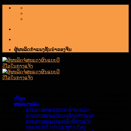
ຂ້າມ
ໄປ
ຫາ
ເນື້ອຫາ
ຜູ້ຜະລິດກໍາແພງຊັ້ນນໍາຂອງຈີນ
ກໍ່ຕັ້ງຢູ່ໃນ 2006, ບໍລິສັດ Shenzhen Hyte-Led Co., ltd ແມ່ນຜູ້ຜະລິດ
ເຮືອນ
ແຜ່ນວີດີໂອສະແດງ LED ຊັ້ນ ນຳ ໃນປະເທດຈີນ; ມີຫຼາຍກ່ວາ 10000
ຜະລິດຕະພັນ
ພື້ນທີ່ການຜະລິດ sqm ແລະ 15 ສາຍຂອງອຸປະກອນການຜະລິດແບບ
ການວາງສະແດງການເຊົ່າພາຍໃນ
ອັດຕະໂນມັດ, ພວກເຮົາມີຄວາມພູມໃຈໃນການຄຸ້ມຄອງວິຊາຊີບຂອງ
ການວາງສະແດງການເຊົ່າຢູ່ທາງນອກ
ພວກເຮົາ, ລ&ດ, ການຜະລິດແລະທີມງານບໍລິການທີ່ເຂັ້ມແຂງ.
ການວາງສະແດງແບບຄົງທີ່ກາງແຈ້ງ
ກະດານ ນຳ ້ HD ຂະ ໜາດ ນ້ອຍ
ເປັນວິສາຫະກິດເຕັກໂນໂລຢີສູງທີ່ມີປະສິດທິພາບ, Hyte-Led ໄດ້ສ້າງ