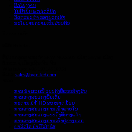
ທົວໂຮງງານ
ໃບຢັ້ງຢືນ & ກຽດຕິຍົດ
ວັດທະນະ ທຳ ຂອງພວກເຮົາ
ນະໂຍບາຍຄວາມເປັນສ່ວນຕົວ
ຕິດ​ຕໍ່​ພວກ​ເຮົາ
ບໍລິສັດ Hyte-Led
ທີ່ຢູ່:
ເຂດອຸດສາຫະ ກຳ SKW, NO.2505, ເມືອງ Shiyan, ເມືອງ
ບົວລະພາ, ເມືອງເຊີນເຈີນ, ຈີນ
WhatsApp:
+86 13714518751
ອີເມວ:
sales@hyte-led.com
ໝວດ
ການ ນຳ ສະ ເໜີ ແບບຄົງທີ່ແບບສ້າງສັນ
ການວາງສະແດງພື້ນເຕັ້ນ
ກະດານ ນຳ ້ HD ຂະ ໜາດ ນ້ອຍ
ການວາງສະແດງການເຊົ່າພາຍໃນ
ການວາງສະແດງແບບຄົງທີ່ກາງແຈ້ງ
ການວາງສະແດງການເຊົ່າຢູ່ທາງນອກ
ຝາວິດີໂອ ນຳ ທີ່ໂປ່ງໃສ