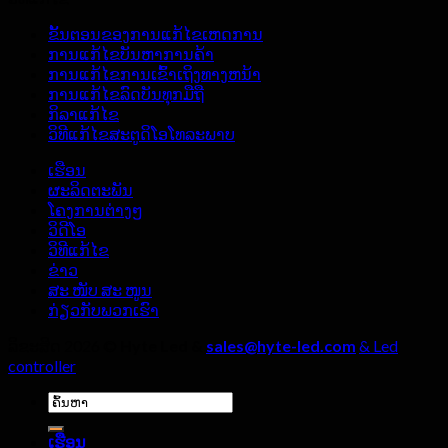
ທີ່
ເລືອກ
ຫ
ຫ
ຜູ້
ນ້າ
ຂັ້ນຕອນຂອງການແກ້ໄຂເຫດການ
ນ້າ
ຜະລິດ
ຈໍ
ການແກ້ໄຂບັນຫາການຄ້າ
ຕົກໃຈ
ຈໍ
LED
ການແກ້ໄຂການເຂົ້າເຖິງທາງຫນ້າ
ຂອງ
ສະແດງ
ໃນ
ການແກ້ໄຂລົດບັນທຸກມືຖື
ຈໍ
ຜົນ
ລົ່ມ
ກິລາແກ້ໄຂ
ສະແດງ
LED
ວິທີແກ້ໄຂສະຕູດິໂອໂທລະພາບ
ກາງ
ຜົນ
ແຈ້ງ,
LED
ເຮືອນ
ໃນ
ສີ່
ຜະລິດຕະພັນ
ຫ້ອງ
ລາຍ
ໂຄງການຕ່າງໆ
ຖ່າຍ
ລະອຽດ
ວິດີໂອ
ທອດ
ຈະ
ວິທີແກ້ໄຂ
ສົດ?
ຕ້ອງ
ຂ່າວ
ບໍ່
ສະ ໜັບ ສະ ໜູນ
ຖືກ
ກ່ຽວ​ກັບ​ພວກ​ເຮົາ
ລະເລີຍ!
ລິຂະສິດ 2026 ©
Hyte Led &
sales@hyte-led.com
& Led
controller
ຄົ້ນຫາ:
ເຮືອນ