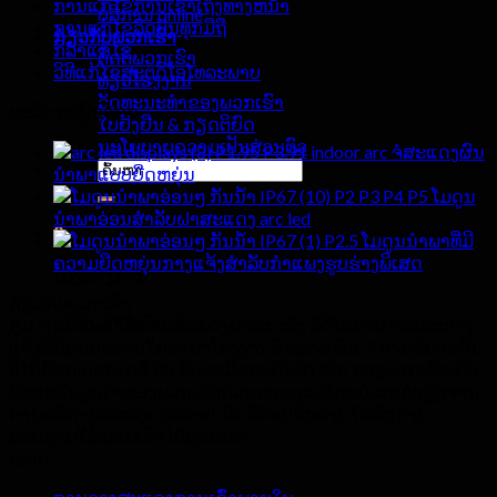
ການແກ້ໄຂການເຂົ້າເຖິງທາງຫນ້າ
ບໍລິການ online
ການແກ້ໄຂລົດບັນທຸກມືຖື
ກ່ຽວ​ກັບ​ພວກ​ເຮົາ
ກິລາແກ້ໄຂ
ຕິດຕໍ່ພວກເຮົາ
ວິທີແກ້ໄຂສະຕູດິໂອໂທລະພາບ
ທ່ຽວໂຮງງານ
ວັດທະນະທໍາຂອງພວກເຮົາ
ຜະລິດຕະພັນຮ້ອນ
ໃບຢັ້ງຢືນ & ກຽດຕິຍົດ
ນະໂຍບາຍຄວາມເປັນສ່ວນຕົວ
P1.95 P3.91 indoor arc ຈໍສະແດງຜົນ
ຄົ້ນຫາ:
ນໍາພາແບບຍືດຫຍຸ່ນ
P2 P3 P4 P5 ໂມດູນ
ນໍາພາອ່ອນສໍາລັບຝາສະແດງ arc led
0
P2.5 ໂມດູນນໍາພາທີ່ມີ
ຄວາມຍືດຫຍຸ່ນກາງແຈ້ງສໍາລັບກໍາແພງຮູບຮ່າງພິເສດ
ໂຄງຮ່າງການ
ກ່ຽວ​ກັບ​ພວກ​ເຮົາ
ບໍ່ມີສິນຄ້າໃນລົດເຂັນ.
ກຸ່ມ Hyte-Led ໃຫ້ການສະແດງຝາຜະ ໜັງ ວີດີໂອພາຍໃນແລະກາງ
ແຈ້ງທີ່ມີຄຸນນະພາບໃນລາຄາໂຮງງານທີ່ ເໝາະ ສົມ. 5 ການຮັບປະກັນ
ປີໄດ້ຮັບການສະ ເໜີ ສຳ ລັບຜະລິດຕະພັນທັງ ໝົດ ຂອງພວກເຮົາເພື່ອ
ຮັບປະກັນລູກຄ້າຂອງພວກເຮົາດ້ວຍການດູແລໂດຍບໍ່ເສຍຄ່າຫຼັງຈາກ
ການບໍລິການແລະຄຸນນະພາບ. ຍິນດີຕ້ອນຮັບທ່ານໃຫ້ສົ່ງການ
ສອບຖາມໃຫ້ພວກເຮົາໄດ້ທຸກເວລາ.
ໝວດ