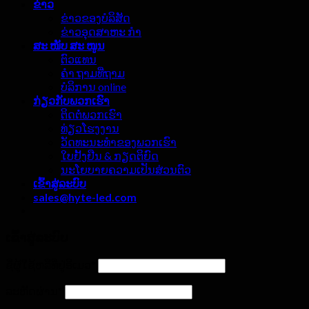
ຂ່າວ
ຂ່າວຂອງບໍລິສັດ
ຂ່າວອຸດສາຫະ ກຳ
ສະ ໜັບ ສະ ໜູນ
ຕົວແທນ
ຄຳ ຖາມທີ່ຖາມ
ບໍລິການ online
ກ່ຽວ​ກັບ​ພວກ​ເຮົາ
ຕິດຕໍ່ພວກເຮົາ
ທ່ຽວໂຮງງານ
ວັດທະນະທໍາຂອງພວກເຮົາ
ໃບຢັ້ງຢືນ & ກຽດຕິຍົດ
ນະໂຍບາຍຄວາມເປັນສ່ວນຕົວ
ເຂົ້າ​ສູ່​ລະ​ບົບ
sales@hyte-led.com
ເຂົ້າ​ສູ່​ລະ​ບົບ
ຊື່ຜູ້ໃຊ້ຫລືທີ່ຢູ່ອີເມວ
*
ລະຫັດຜ່ານ
*