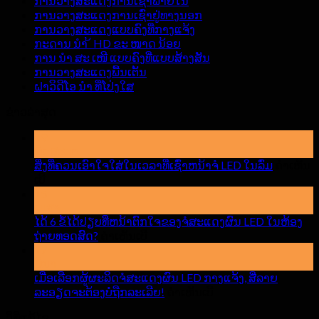
ການວາງສະແດງການເຊົ່າພາຍໃນ
ການວາງສະແດງການເຊົ່າຢູ່ທາງນອກ
ການວາງສະແດງແບບຄົງທີ່ກາງແຈ້ງ
ກະດານ ນຳ ້ HD ຂະ ໜາດ ນ້ອຍ
ການ ນຳ ສະ ເໜີ ແບບຄົງທີ່ແບບສ້າງສັນ
ການວາງສະແດງພື້ນເຕັ້ນ
ຝາວິດີໂອ ນຳ ທີ່ໂປ່ງໃສ
ຂ່າວ​ລ່າ​ສຸດ
19
ພຶດສະພາ
ສິ່ງທີ່ຄວນເອົາໃຈໃສ່ໃນເວລາທີ່ເຊົ່າຫນ້າຈໍ LED ໃນລົ່ມ
ຄໍາເຫັນ
ສຸດ
ເບີ
ສິ່ງ
15
ເມສາ
ທີ່
ໄດ້ 6 ຂໍ້ໄດ້ປຽບທີ່ຫນ້າຕົກໃຈຂອງຈໍສະແດງຜົນ LED ໃນຫ້ອງ
ຄວນ
ສຸດ
ຖ່າຍທອດສົດ?
ເອົາໃຈ
ຄໍາເຫັນເບີ
ໄດ້
17
ໃສ່
ມີນາ
6
ໃນ
ຂໍ້
ເມື່ອເລືອກຜູ້ຜະລິດຈໍສະແດງຜົນ LED ກາງແຈ້ງ, ສີ່ລາຍ
ເວລາ
ໄດ້
ສຸດ
ລະອຽດຈະຕ້ອງບໍ່ຖືກລະເລີຍ!
ຄໍາເຫັນເບີ
ທີ່
ປຽບ
ເມື່ອ
ເຊົ່າ
ວິທີແກ້ໄຂ