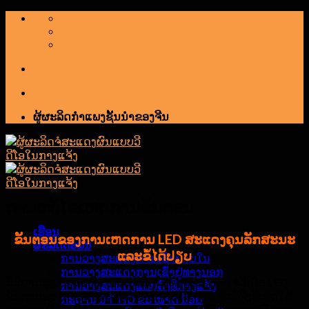
ຂ້າມ
ໄປ
ຫາ
ເນື້ອຫາ
ຜູ້ຜະລິດກໍາແພງຊັ້ນນໍາຂອງຈີນ
ການແກ້ໄຂເຫດການຂັ້ນຕອນ
ເຮືອນ
ຂັ້ນຕອນຂອງການເຫດການ LED ສະແດງຄຸນລັກສະນະ
ຜະລິດຕະພັນ
ແລະຂໍ້ໄດ້ປຽບ
ການວາງສະແດງການເຊົ່າພາຍໃນ
ການວາງສະແດງການເຊົ່າຢູ່ທາງນອກ
ມີນິຍາມສູງ, ບັນດາຫົວ ໜ່ວຍ ທີ່ສົດໃສທີ່ສຸດຂອງ ໜ້າ ຈໍວີດີໂອ LED
ການວາງສະແດງແບບຄົງທີ່ກາງແຈ້ງ
ຂັ້ນຕອນຂອງການສະແດງຄວາມເປັນໄປໄດ້ RGB ທີ່ແທ້ຈິງທີ່ເຮັດໃຫ້
ກະດານ ນຳ ້ HD ຂະ ໜາດ ນ້ອຍ