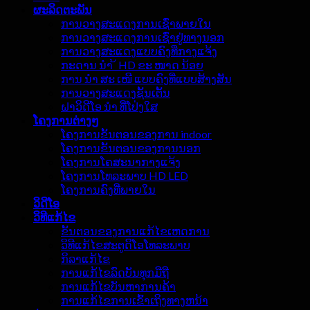
ຜະລິດຕະພັນ
ການວາງສະແດງການເຊົ່າພາຍໃນ
ການວາງສະແດງການເຊົ່າຢູ່ທາງນອກ
ການວາງສະແດງແບບຄົງທີ່ກາງແຈ້ງ
ກະດານ ນຳ ້ HD ຂະ ໜາດ ນ້ອຍ
ການ ນຳ ສະ ເໜີ ແບບຄົງທີ່ແບບສ້າງສັນ
ການວາງສະແດງຊັ້ນເຕັ້ນ
ຝາວິດີໂອ ນຳ ທີ່ໂປ່ງໃສ
ໂຄງການຕ່າງໆ
ໂຄງການຂັ້ນຕອນຂອງການ indoor
ໂຄງການຂັ້ນຕອນຂອງການນອກ
ໂຄງການໂຄສະນາກາງແຈ້ງ
ໂຄງການໂທລະພາບ HD LED
ໂຄງການຄົງທີ່ພາຍໃນ
ວິດີໂອ
ວິທີແກ້ໄຂ
ຂັ້ນຕອນຂອງການແກ້ໄຂເຫດການ
ວິທີແກ້ໄຂສະຕູດິໂອໂທລະພາບ
ກິລາແກ້ໄຂ
ການແກ້ໄຂລົດບັນທຸກມືຖື
ການແກ້ໄຂບັນຫາການຄ້າ
ການແກ້ໄຂການເຂົ້າເຖິງທາງຫນ້າ