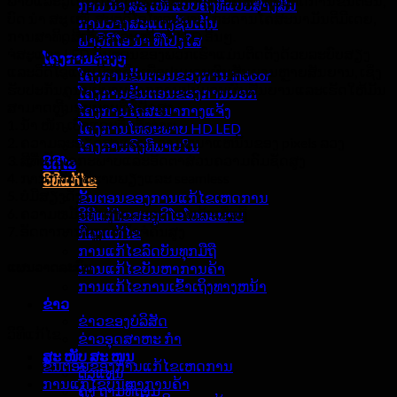
ພາບແລະວີດີໂອຄົມຊັດແລະສະຫງ່າງາມພໍ ສຳ ລັບເຫດການຂັ້ນຕອນ,
ການ ນຳ ສະ ເໜີ ແບບຄົງທີ່ແບບສ້າງສັນ
ບົດ ນຳ ສະ ເໜີ, ສະຕູດິໂອໂທລະພາບ, ກະດານໂຄສະນາມັນຕິມີເດຍ,
ການວາງສະແດງຊັ້ນເຕັ້ນ
ການສາທິດສີເຕັມ, ແລະ ໜ້າ ຈໍ LED ອື່ນໆ.
ຝາວິດີໂອ ນຳ ທີ່ໂປ່ງໃສ
ຈໍສະແດງ LED ຂັ້ນຕອນຂອງພວກເຮົາແມ່ນຕິດຕັ້ງດ້ວຍລະບົບສຽງ
ໂຄງການຕ່າງໆ
ແລະວີດີໂອແບບມືອາຊີບເພື່ອປະມວນຜົນສັນຍານຫຼາຍສັນຍານ, ເຊິ່ງ
ໂຄງການຂັ້ນຕອນຂອງການ indoor
ຮັບປະກັນຄຸນນະພາບຈາກການປະມວນຜົນສັນຍານແລະເຮັດໃຫ້ມັນ
ໂຄງການຂັ້ນຕອນຂອງການນອກ
ສາມາດຫຼີ້ນຮູບພາບທີ່ຊື່ສັດສູງ.
ໂຄງການໂຄສະນາກາງແຈ້ງ
1. ນໍ້າ ໜັກ ເບົາແລະຕິດຕັ້ງງ່າຍ
ໂຄງການໂທລະພາບ HD LED
2. ຄວາມລະອຽດສູງແລະຄວາມຫນາແຫນ້ນຂອງ pixels ລວງ
ໂຄງການຄົງທີ່ພາຍໃນ
3. ສີທີ່ເປັນເອກະພາບແລະອັດຕາສ່ວນຄວາມຄົມຊັດສູງ
ວິດີໂອ
4. ການກໍ່ສ້າງທີ່ຮາບພຽງແລະ seamless
ວິທີແກ້ໄຂ
5. ບໍ່ມີສຽງດັງ
ຂັ້ນຕອນຂອງການແກ້ໄຂເຫດການ
6. ຄວາມຫມັ້ນຄົງສູງແລະຄວາມຫນ້າເຊື່ອຖື
ວິທີແກ້ໄຂສະຕູດິໂອໂທລະພາບ
7. ອັດຕາການໂຫຼດຫນ້າຈໍຄືນສູງ
ກິລາແກ້ໄຂ
ການແກ້ໄຂລົດບັນທຸກມືຖື
ແຜນວາດລະບົບ
ການແກ້ໄຂບັນຫາການຄ້າ
ການແກ້ໄຂການເຂົ້າເຖິງທາງຫນ້າ
ຂ່າວ
ຂ່າວຂອງບໍລິສັດ
ວິທີແກ້ໄຂ
ຂ່າວອຸດສາຫະ ກຳ
ສະ ໜັບ ສະ ໜູນ
ຂັ້ນຕອນຂອງການແກ້ໄຂເຫດການ
ຕົວແທນ
ການແກ້ໄຂບັນຫາການຄ້າ
ຄຳ ຖາມທີ່ຖາມ