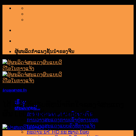
ຂ້າມ
ໄປ
ຫາ
ເນື້ອຫາ
ຜູ້ຜະລິດກໍາແພງຊັ້ນນໍາຂອງຈີນ
ຂ່າວອຸດສາຫະ ກຳ
ເຮືອນ
ໄດ້ 6 ຂໍ້ໄດ້ປຽບທີ່ຫນ້າຕົກໃຈຂອງຈໍສະແດງ
ຜະລິດຕະພັນ
ຜົນ LED ໃນຫ້ອງຖ່າຍທອດສົດ?
ການວາງສະແດງການເຊົ່າພາຍໃນ
ການວາງສະແດງການເຊົ່າຢູ່ທາງນອກ
ການວາງສະແດງແບບຄົງທີ່ກາງແຈ້ງ
ກະດານ ນຳ ້ HD ຂະ ໜາດ ນ້ອຍ
15