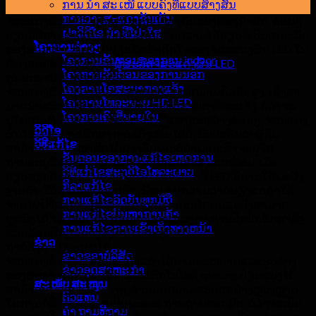
ການ ນຳ ສະ ເໜີ ແບບຄົງທີ່ແບບສ້າງສັນ
ເມສາ
ການວາງສະແດງຊັ້ນເຕັ້ນ
ຈໍສະແດງຜົນ LED, ເປັນອົງປະກອບທີ່ສໍາຄັນຂອງຫ້ອງນ້ໍາສົດ, ຄ່ອຍໆ
ຝາວິດີໂອ ນຳ ທີ່ໂປ່ງໃສ
ປ່ຽນວິທີການສະແດງແບບດັ້ງເດີມດ້ວຍຄວາມໄດ້ປຽບທີ່ເປັນເອກະລັກ
ໂຄງການຕ່າງໆ
ຂອງພວກເຂົາ. ຫົກຂໍ້ໄດ້ປຽບທີ່ຫນ້າຕົກໃຈຂອງຈໍສະແດງຜົນ LED ໃນ
ໂຄງການຂັ້ນຕອນຂອງການ indoor
ຫ້ອງອອກອາກາດສົດ, ກ
ຜູ້ຜະລິດຈໍສະແດງຜົນ LED
.
ໂຄງການຂັ້ນຕອນຂອງການນອກ
ຄຸນ​ນະ​ພາບ​ຮູບ​ພາບ​ທີ່​ດີ​ເລີດ​
ໂຄງການໂຄສະນາກາງແຈ້ງ
ຈໍສະແດງຜົນ LED ມີຄວາມສະຫວ່າງແລະຄວາມຄົມຊັດສູງ, ເຊິ່ງສາ
ໂຄງການໂທລະພາບ HD LED
ມາດນໍາສະເຫນີສີ vivid ແລະຜົນກະທົບສາຍຕາທີ່ຈະແຈ້ງ. ບໍ່ວ່າຈະ
ໂຄງການຄົງທີ່ພາຍໃນ
ຢູ່ໃນສະພາບແວດລ້ອມທີ່ສະຫວ່າງຫຼືແສງສະຫວ່າງອ່ອນໆ, ຈໍສະແດງ
ວິດີໂອ
ຜົນ LED ສາມາດຮັກສາການເບິ່ງເຫັນໄດ້ດີ, ຮັບປະກັນວ່າຜູ້ຊົມ
ວິທີແກ້ໄຂ
ສາມາດເບິ່ງເນື້ອຫາສົດໄດ້ຢ່າງຊັດເຈນບໍ່ວ່າພວກເຂົາຈະຢູ່ໃສ.
ຂັ້ນຕອນຂອງການແກ້ໄຂເຫດການ
ການອະນຸລັກພະລັງງານ ແລະ ປົກປັກຮັກສາສິ່ງແວດລ້ອມ. ເມື່ອ
ວິທີແກ້ໄຂສະຕູດິໂອໂທລະພາບ
ປຽບທຽບກັບຈໍ LCD ແບບດັ້ງເດີມ, ເທກໂນໂລຍີ LED ມີການໃຊ້ພະລັງ
ກິລາແກ້ໄຂ
ງານຕ່ໍາ. ໃນການຖ່າຍທອດສົດ, ນີ້ຫມາຍຄວາມວ່າບໍ່ພຽງແຕ່ຄ່າໃຊ້
ການແກ້ໄຂລົດບັນທຸກມືຖື
ຈ່າຍໄຟຟ້າສາມາດຫຼຸດລົງ, ແຕ່ຮອຍຄາບອນໂດຍລວມຍັງສາມາດ
ການແກ້ໄຂບັນຫາການຄ້າ
ຫຼຸດລົງໄດ້, ​ເຊິ່ງສອດຄ່ອງ​ກັບ​ການ​ສະ​ແຫວ​ງຫາ​ການ​ປົກ​ປັກ​ຮັກສາ​ສິ່ງ​
ການແກ້ໄຂການເຂົ້າເຖິງທາງຫນ້າ
ແວດ​ລ້ອມ​ສີຂຽວ​ຂອງ​ສັງຄົມ​ໃນ​ປະຈຸ​ບັນ.
ຂ່າວ
ການຕັ້ງຄ່າປ່ຽນແປງໄດ້
ຂ່າວຂອງບໍລິສັດ
ຈໍສະແດງຜົນ LED ສາມາດປັບແຕ່ງໄດ້ຕາມຂະຫນາດແລະຮູບຮ່າງ
ຂ່າວອຸດສາຫະ ກຳ
ຂອງຫ້ອງອອກອາກາດສົດ, ແລະເຕັກໂນໂລຊີ splicing ປ່ຽນແປງໄດ້
ສະ ໜັບ ສະ ໜູນ
ສາມາດບັນລຸຮູບແບບຕ່າງໆ, ອໍານວຍຄວາມສະດວກຢ່າງຫຼວງຫຼາຍ
ຕົວແທນ
ໃນການກໍ່ສ້າງແລະການປັບ scenes ການຖ່າຍທອດສົດ. ບໍ່ວ່າຈະເປັນ
ຄຳ ຖາມທີ່ຖາມ