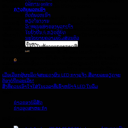
ການສະແດງຂະໜາດໃຫຍ່ ຫຼືການສຳພາດຂະໜາດນ້ອຍ, ຈໍສະແດງ
ບໍລິການ online
ຜົນ LED ສາມາດຈັດການກັບມັນໄດ້ຢ່າງງ່າຍດາຍ.
ກ່ຽວ​ກັບ​ພວກ​ເຮົາ
ອາຍຸຍືນທີ່ສຸດ
ຕິດຕໍ່ພວກເຮົາ
ຊີວິດການບໍລິການຂອງຈໍສະແດງຜົນ LED ແມ່ນປົກກະຕິຫມົດແລ້ວ
ທ່ຽວໂຮງງານ
50000 ຊົ່ວໂມງ, ເກີນກວ່າການສະແດງແບບດັ້ງເດີມ. ວົງຈອນການນໍາ
ວັດທະນະທໍາຂອງພວກເຮົາ
ໃຊ້ທີ່ຍາວນານນີ້ຫມາຍຄວາມວ່າຜູ້ໃຊ້ບໍ່ຈໍາເປັນຕ້ອງປ່ຽນອຸປະກອນ
ໃບຢັ້ງຢືນ & ກຽດຕິຍົດ
ເລື້ອຍໆໃນໄລຍະເວລາດົນກວ່າ, ຫຼຸດຜ່ອນຄ່າໃຊ້ຈ່າຍໃນການບໍາລຸງ
ນະໂຍບາຍຄວາມເປັນສ່ວນຕົວ
ຮັກສາ.
ຄົ້ນຫາ:
ຈໍສະແດງຜົນ LED ໃນຫ້ອງອອກອາກາດສົດໄດ້ກາຍເປັນເຄື່ອງມືທີ່
ຂາດບໍ່ໄດ້ສໍາລັບການຖ່າຍທອດສົດທີ່ທັນສະໄຫມເນື່ອງຈາກ
ຄຸນນະພາບຂອງຮູບພາບທີ່ດີເລີດ., ລັກສະນະການປະຫຍັດພະລັງງານ
0
ແລະເປັນມິດກັບສິ່ງແວດລ້ອມ, ການຕັ້ງຄ່າປ່ຽນແປງໄດ້, ຊີວິດການ
ບໍລິການຍາວ, ຄວາມໄວໃນການຕອບໂຕ້ໄວ, ແລະຜົນກະທົບທີ່ຈັບຕາ.
ໂຄງຮ່າງການ
ເມື່ອເລືອກຜູ້ຜະລິດຈໍສະແດງຜົນ LED ກາງແຈ້ງ, ສີ່ລາຍລະອຽດຈະ
ຕ້ອງບໍ່ຖືກລະເລີຍ!
ບໍ່ມີສິນຄ້າໃນລົດເຂັນ.
ສິ່ງທີ່ຄວນເອົາໃຈໃສ່ໃນເວລາທີ່ເຊົ່າຫນ້າຈໍ LED ໃນລົ່ມ
ໝວດ
ຂ່າວຂອງບໍລິສັດ
ຂ່າວອຸດສາຫະ ກຳ
ຜະລິດຕະພັນຮ້ອນ