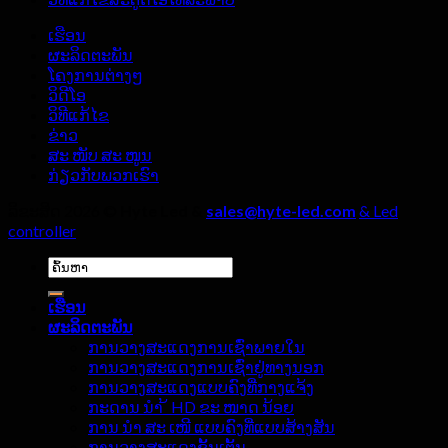
ກາງ
ຜົນ
ແຈ້ງ,
LED
ເຮືອນ
ໃນ
ສີ່
ຜະລິດຕະພັນ
ຫ້ອງ
ລາຍ
ໂຄງການຕ່າງໆ
ຖ່າຍ
ລະອຽດ
ວິດີໂອ
ທອດ
ຈະ
ວິທີແກ້ໄຂ
ສົດ?
ຕ້ອງ
ຂ່າວ
ບໍ່
ສະ ໜັບ ສະ ໜູນ
ຖືກ
ກ່ຽວ​ກັບ​ພວກ​ເຮົາ
ລະເລີຍ!
ລິຂະສິດ 2026 ©
Hyte Led &
sales@hyte-led.com
& Led
controller
ຄົ້ນຫາ:
ເຮືອນ
ຜະລິດຕະພັນ
ການວາງສະແດງການເຊົ່າພາຍໃນ
ການວາງສະແດງການເຊົ່າຢູ່ທາງນອກ
ການວາງສະແດງແບບຄົງທີ່ກາງແຈ້ງ
ກະດານ ນຳ ້ HD ຂະ ໜາດ ນ້ອຍ
ການ ນຳ ສະ ເໜີ ແບບຄົງທີ່ແບບສ້າງສັນ
ການວາງສະແດງຊັ້ນເຕັ້ນ