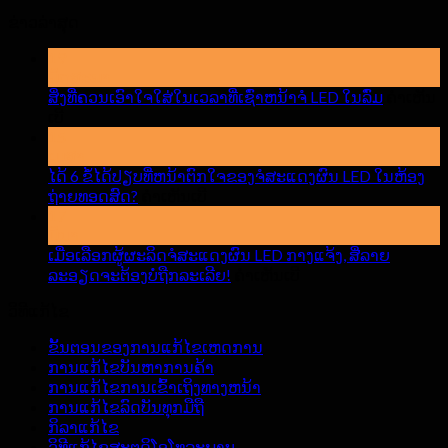
ຂ່າວ​ລ່າ​ສຸດ
19
ພຶດສະພາ
ສິ່ງທີ່ຄວນເອົາໃຈໃສ່ໃນເວລາທີ່ເຊົ່າຫນ້າຈໍ LED ໃນລົ່ມ
ຄໍາເຫັນ
ສຸດ
ເບີ
ສິ່ງ
15
ເມສາ
ທີ່
ໄດ້ 6 ຂໍ້ໄດ້ປຽບທີ່ຫນ້າຕົກໃຈຂອງຈໍສະແດງຜົນ LED ໃນຫ້ອງ
ຄວນ
ສຸດ
ຖ່າຍທອດສົດ?
ເອົາໃຈ
ຄໍາເຫັນເບີ
ໄດ້
17
ໃສ່
ມີນາ
6
ໃນ
ຂໍ້
ເມື່ອເລືອກຜູ້ຜະລິດຈໍສະແດງຜົນ LED ກາງແຈ້ງ, ສີ່ລາຍ
ເວລາ
ໄດ້
ສຸດ
ລະອຽດຈະຕ້ອງບໍ່ຖືກລະເລີຍ!
ຄໍາເຫັນເບີ
ທີ່
ປຽບ
ເມື່ອ
ເຊົ່າ
ວິທີແກ້ໄຂ
ທີ່
ເລືອກ
ຫ
ຫ
ຜູ້
ນ້າ
ຂັ້ນຕອນຂອງການແກ້ໄຂເຫດການ
ນ້າ
ຜະລິດ
ຈໍ
ການແກ້ໄຂບັນຫາການຄ້າ
ຕົກໃຈ
ຈໍ
LED
ການແກ້ໄຂການເຂົ້າເຖິງທາງຫນ້າ
ຂອງ
ສະແດງ
ໃນ
ການແກ້ໄຂລົດບັນທຸກມືຖື
ຈໍ
ຜົນ
ລົ່ມ
ກິລາແກ້ໄຂ
ສະແດງ
LED
ວິທີແກ້ໄຂສະຕູດິໂອໂທລະພາບ