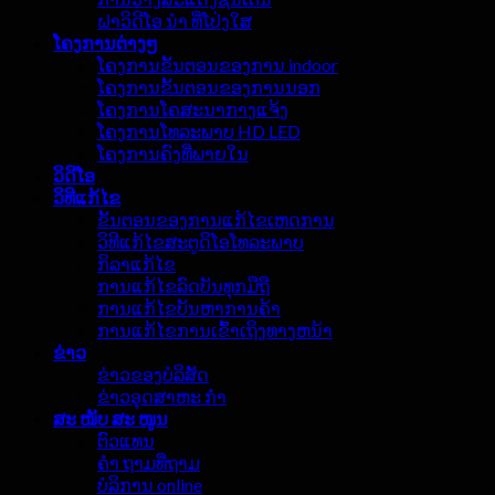
ຝາວິດີໂອ ນຳ ທີ່ໂປ່ງໃສ
ໂຄງການຕ່າງໆ
ໂຄງການຂັ້ນຕອນຂອງການ indoor
ໂຄງການຂັ້ນຕອນຂອງການນອກ
ໂຄງການໂຄສະນາກາງແຈ້ງ
ໂຄງການໂທລະພາບ HD LED
ໂຄງການຄົງທີ່ພາຍໃນ
ວິດີໂອ
ວິທີແກ້ໄຂ
ຂັ້ນຕອນຂອງການແກ້ໄຂເຫດການ
ວິທີແກ້ໄຂສະຕູດິໂອໂທລະພາບ
ກິລາແກ້ໄຂ
ການແກ້ໄຂລົດບັນທຸກມືຖື
ການແກ້ໄຂບັນຫາການຄ້າ
ການແກ້ໄຂການເຂົ້າເຖິງທາງຫນ້າ
ຂ່າວ
ຂ່າວຂອງບໍລິສັດ
ຂ່າວອຸດສາຫະ ກຳ
ສະ ໜັບ ສະ ໜູນ
ຕົວແທນ
ຄຳ ຖາມທີ່ຖາມ
ບໍລິການ online