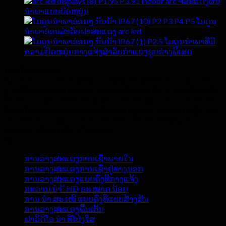
P1.95 P3.91 indoor arc ຈໍສະແດງຜົນ
ນໍາພາແບບຍືດຫຍຸ່ນ
P2 P3 P4 P5 ໂມດູນ
ນໍາພາອ່ອນສໍາລັບຝາສະແດງ arc led
P2.5 ໂມດູນນໍາພາທີ່ມີ
ຄວາມຍືດຫຍຸ່ນກາງແຈ້ງສໍາລັບກໍາແພງຮູບຮ່າງພິເສດ
ກ່ຽວ​ກັບ​ພວກ​ເຮົາ
ກຸ່ມ Hyte-Led ໃຫ້ການສະແດງຝາຜະ ໜັງ ວີດີໂອພາຍໃນແລະກາງ
ແຈ້ງທີ່ມີຄຸນນະພາບໃນລາຄາໂຮງງານທີ່ ເໝາະ ສົມ. 5 ການຮັບປະກັນ
ປີໄດ້ຮັບການສະ ເໜີ ສຳ ລັບຜະລິດຕະພັນທັງ ໝົດ ຂອງພວກເຮົາເພື່ອ
ຮັບປະກັນລູກຄ້າຂອງພວກເຮົາດ້ວຍການດູແລໂດຍບໍ່ເສຍຄ່າຫຼັງຈາກ
ການບໍລິການແລະຄຸນນະພາບ. ຍິນດີຕ້ອນຮັບທ່ານໃຫ້ສົ່ງການ
ສອບຖາມໃຫ້ພວກເຮົາໄດ້ທຸກເວລາ.
ໝວດ
ການວາງສະແດງການເຊົ່າພາຍໃນ
ການວາງສະແດງການເຊົ່າຢູ່ທາງນອກ
ການວາງສະແດງແບບຄົງທີ່ກາງແຈ້ງ
ກະດານ ນຳ ້ HD ຂະ ໜາດ ນ້ອຍ
ການ ນຳ ສະ ເໜີ ແບບຄົງທີ່ແບບສ້າງສັນ
ການວາງສະແດງພື້ນເຕັ້ນ
ຝາວິດີໂອ ນຳ ທີ່ໂປ່ງໃສ