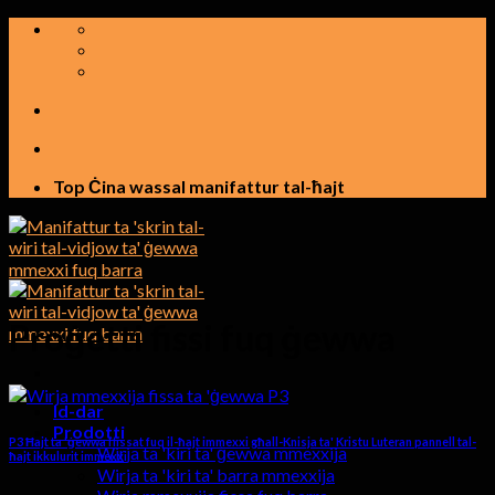
Aqbeż
għall-
kontenut
Top Ċina wassal manifattur tal-ħajt
Proġetti fissi fuq ġewwa
Id-dar
Prodotti
P3 Ħajt ta 'ġewwa ffissat fuq il-ħajt immexxi għall-Knisja ta' Kristu Luteran pannell tal-
Wirja ta 'kiri ta' ġewwa mmexxija
ħajt ikkulurit immexxi
Wirja ta 'kiri ta' barra mmexxija