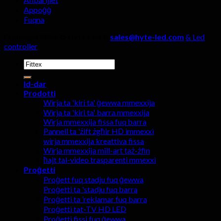
Appoġġ
Fuqna
Copyright 2026 ©
Hyte Led &
sales@hyte-led.com
& Led
controller
Fittex:
Id-dar
Prodotti
Wirja ta 'kiri ta' ġewwa mmexxija
Wirja ta 'kiri ta' barra mmexxija
Wirja mmexxija fissa fuq barra
Pannell ta 'żift żgħir HD immexxi
wirja mmexxija kreattiva fissa
Wirja mmexxija mill-art taż-żfin
ħajt tal-video trasparenti mmexxi
Proġetti
Proġett fuq stadju fuq ġewwa
Proġetti ta 'stadju fuq barra
Proġetti ta ’reklamar fuq barra
Proġetti tat-TV HD LED
Proġetti fissi fuq ġewwa