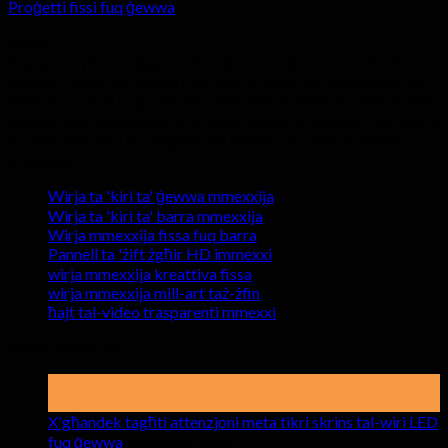
Proġetti fissi fuq ġewwa
Fuqna
Il-grupp Hyte-Led jipprovdi wirjiet ta 'vidjow ta' kwalità fuq
ġewwa u barra mmexxija mill-ħajt bi prezzijiet raġonevoli mill-
fabbrika. 5 snin ta ’garanzija huma offruti għall-prodotti kollha
tagħna biex nassiguraw lill-klijenti tagħna b’xejn wara servizzi u
kwalità. Merħba inti tibgħatilna inkjesta fi kwalunkwe ħin.
Kategoriji
Wirja ta 'kiri ta' ġewwa mmexxija
Wirja ta 'kiri ta' barra mmexxija
Wirja mmexxija fissa fuq barra
Pannell ta 'żift żgħir HD immexxi
wirja mmexxija kreattiva fissa
wirja mmexxija mill-art taż-żfin
ħajt tal-video trasparenti mmexxi
Aħħar Aħbarijiet
19
Mejju
X'għandek tagħti attenzjoni meta tikri skrins tal-wiri LED
fuq
fuq ġewwa
Kummenti Mitfi