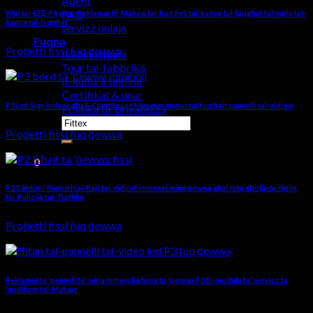
Aġent
FAQ
Wiri tal-LED P4 għar-Reklamar fil-Makaw tal-ħajt fiss tal-kamra tal-laqgħat tal-wirja tal-
kamra tal-laqgħat
servizz onlajn
Fuqna
Proġetti fissi fuq ġewwa
Ikkuntattjana
Tour tal-fabbrika
Il-kultura tagħna
Ċertifikat & unur
P3 Led Sign Indoor għall-Courthouse Museum immuntat fuq ħajt pannelli tal-vidjow
Politika ta' privatezza
Fittex:
Proġetti fissi fuq ġewwa
0
Karettun
P2.5 Indoor Pannell tal-ħajt tal-vidjow immexxi minn ġewwa għal rata għolja ta ’riġim
tal-Pulizija tat-Traffiku
L-ebda prodott fil-karrettun.
Proġetti fissi fuq ġewwa
Reklamar ta 'pannell ta' wirja mmexxija fissa ta 'ġewwa P3 fil-modulu ta' servizz ta
'quddiem tal-Makaw