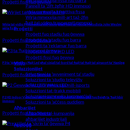
Wirja mmexxija fissa fuq barra
Proġetti fissi fuq ġewwa
Pannell ta 'żift żgħir HD immexxi
wirja mmexxija kreattiva fissa
Wirja mmexxija mill-art taż-żfin
ħajt tal-video trasparenti mmexxi
Wirja tal-vidjo P4 mmexxija mill-iskrin għall-ħajt tal-Knisja Metodista John Wesley
Proġetti
wirja fissa
Proġett fuq stadju fuq ġewwa
Proġetti ta 'stadju fuq barra
Proġetti fissi fuq ġewwa
Proġetti ta ’reklamar fuq barra
Proġetti tat-TV HD LED
Proġetti fissi fuq ġewwa
Vidjo
P3 ta 'ġewwa fiss Ħajt Led għal sinjali tal-bord tal-ħajt tal-ħajt tal-ajruport ta' Nanjing
Soluzzjonijiet
Soluzzjoni ta 'avveniment ta' stadju
Proġetti fissi fuq ġewwa
Soluzzjoni ta ’studjo televiżiv
Soluzzjoni mmexxija mill-isports
Soluzzjoni tat-trakk mobbli
Soluzzjoni mmexxija kummerċjali
P2 HD Indoor Video Led Wall Panel fil-Billboard tar-Renju Unit fuq Bejgħ ta 'ħajt kbir
immexxi
Soluzzjoni ta 'aċċess quddiem
Aħbarijiet
Proġetti fissi fuq ġewwa
Aħbarijiet tal-kumpanija
aħbarijiet industrijali
Appoġġ