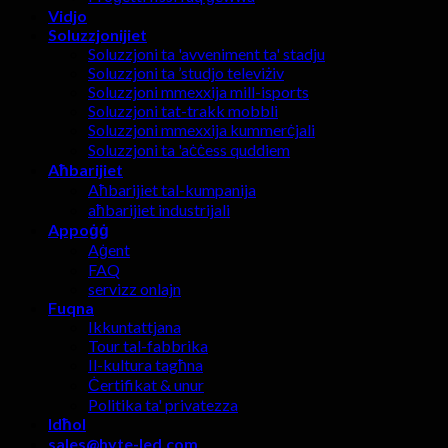
Vidjo
Soluzzjonijiet
Soluzzjoni ta 'avveniment ta' stadju
Soluzzjoni ta ’studjo televiżiv
Soluzzjoni mmexxija mill-isports
Soluzzjoni tat-trakk mobbli
Soluzzjoni mmexxija kummerċjali
Soluzzjoni ta 'aċċess quddiem
Aħbarijiet
Aħbarijiet tal-kumpanija
aħbarijiet industrijali
Appoġġ
Aġent
FAQ
servizz onlajn
Fuqna
Ikkuntattjana
Tour tal-fabbrika
Il-kultura tagħna
Ċertifikat & unur
Politika ta' privatezza
Idħol
sales@hyte-led.com