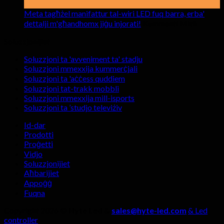
skrins
6
Mar
tal-
vantaġġi
Meta tagħżel manifattur tal-wiri LED fuq barra, erba'
wiri
xokkanti
fuq
dettalji m'għandhomx jiġu injorati!
Kummenti Mitfi
LED
ta
Meta
Soluzzjonijiet
fuq
'skrins
tagħżel
ġewwa
tal-
manifat
Soluzzjoni ta 'avveniment ta' stadju
wiri
tal-
Soluzzjoni mmexxija kummerċjali
LED
wiri
Soluzzjoni ta 'aċċess quddiem
fil-
LED
Soluzzjoni tat-trakk mobbli
kmamar
fuq
Soluzzjoni mmexxija mill-isports
ta'
barra,
Soluzzjoni ta ’studjo televiżiv
streaming
erba'
live?
dettalji
Id-dar
m'għan
Prodotti
jiġu
Proġetti
injorati!
Vidjo
Soluzzjonijiet
Aħbarijiet
Appoġġ
Fuqna
Copyright 2026 ©
Hyte Led &
sales@hyte-led.com
& Led
controller