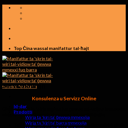
Aqbeż
għall-
kontenut
Top Ċina wassal manifattur tal-ħajt
Servizz onlajn
Konsulenza u Servizz Online
Id-dar
Għall-pannelli ta 'wirja tagħna fuq ġewwa tal-vidjow immexxija,
Prodotti
nistgħu nipprovdu servizzi permezz tal-modi li ġejjin:
Wirja ta 'kiri ta' ġewwa mmexxija
Wirja ta 'kiri ta' barra mmexxija
Telefon
— 24- is-servizz tat-telefon hu disponibbli għall-