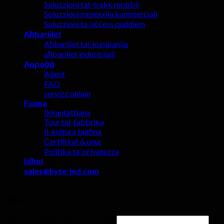
Soluzzjoni tat-trakk mobbli
Soluzzjoni mmexxija kummerċjali
Soluzzjoni ta 'aċċess quddiem
Aħbarijiet
Aħbarijiet tal-kumpanija
aħbarijiet industrijali
Appoġġ
Aġent
FAQ
servizz onlajn
Fuqna
Ikkuntattjana
Tour tal-fabbrika
Il-kultura tagħna
Ċertifikat & unur
Politika ta' privatezza
Idħol
sales@hyte-led.com
Idħol
Username jew indirizz tal-email
*