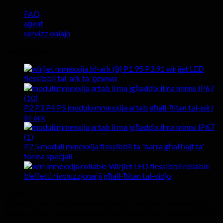
FAQ
aġent
servizz onlajn
Prodotti sħan
P1.95 P3.91 wirjiet LED
flessibbli tal-ark ta 'ġewwa
P2 P3 P4 P5 modulu mmexxija artab għall-ħitan tal-wiri
bl-ark
P2.5 moduli mmexxija flessibbli ta 'barra għal ħajt ta'
forma speċjali
Wirjiet LED flessibbli rollable
b'effetti rivoluzzjonarji għall-ħitan tal-vidjo
Fuqna
Il-grupp Hyte-Led jipprovdi wirjiet ta 'vidjow ta' kwalità fuq
ġewwa u barra mmexxija mill-ħajt bi prezzijiet raġonevoli mill-
fabbrika. 5 snin ta ’garanzija huma offruti għall-prodotti kollha