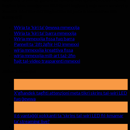
tagħna biex nassiguraw lill-klijenti tagħna b’xejn wara servizzi u
kwalità. Merħba inti tibgħatilna inkjesta fi kwalunkwe ħin.
Kategoriji
Wirja ta 'kiri ta' ġewwa mmexxija
Wirja ta 'kiri ta' barra mmexxija
Wirja mmexxija fissa fuq barra
Pannell ta 'żift żgħir HD immexxi
wirja mmexxija kreattiva fissa
wirja mmexxija mill-art taż-żfin
ħajt tal-video trasparenti mmexxi
Aħħar Aħbarijiet
19
Mejju
X'għandek tagħti attenzjoni meta tikri skrins tal-wiri LED
fuq
fuq ġewwa
Kummenti Mitfi
X'għandek
15
tagħti
Apr
il 6 vantaġġi xokkanti ta 'skrins tal-wiri LED fil-kmamar
attenzjoni
meta
fuq
ta' streaming live?
Kummenti Mitfi
tikri
il
17