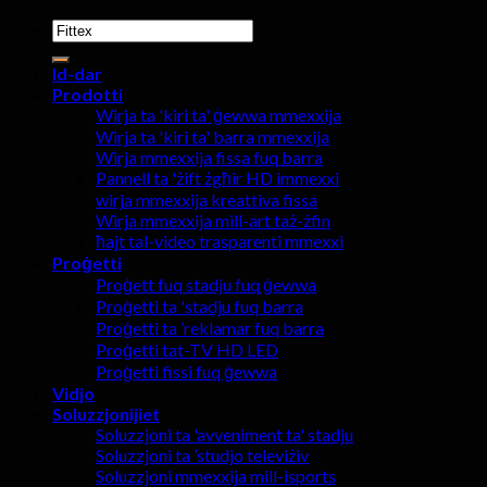
Fittex:
Id-dar
Prodotti
Wirja ta 'kiri ta' ġewwa mmexxija
Wirja ta 'kiri ta' barra mmexxija
Wirja mmexxija fissa fuq barra
Pannell ta 'żift żgħir HD immexxi
wirja mmexxija kreattiva fissa
Wirja mmexxija mill-art taż-żfin
ħajt tal-video trasparenti mmexxi
Proġetti
Proġett fuq stadju fuq ġewwa
Proġetti ta 'stadju fuq barra
Proġetti ta ’reklamar fuq barra
Proġetti tat-TV HD LED
Proġetti fissi fuq ġewwa
Vidjo
Soluzzjonijiet
Soluzzjoni ta 'avveniment ta' stadju
Soluzzjoni ta ’studjo televiżiv
Soluzzjoni mmexxija mill-isports