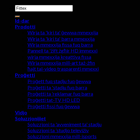
Fittex:
Id-dar
Prodotti
Wirja ta 'kiri ta' ġewwa mmexxija
Wirja ta 'kiri ta' barra mmexxija
Wirja mmexxija fissa fuq barra
Pannell ta 'żift żgħir HD immexxi
wirja mmexxija kreattiva fissa
Wirja mmexxija mill-art taż-żfin
ħajt tal-video trasparenti mmexxi
Proġetti
Proġett fuq stadju fuq ġewwa
Proġetti ta 'stadju fuq barra
Proġetti ta ’reklamar fuq barra
Proġetti tat-TV HD LED
Proġetti fissi fuq ġewwa
Vidjo
Soluzzjonijiet
Soluzzjoni ta 'avveniment ta' stadju
Soluzzjoni ta ’studjo televiżiv
Soluzzjoni mmexxija mill-isports