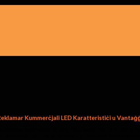
Reklamar Kummerċjali LED Karatteristiċi u Vantaġġ
reklamar kummerċjali ta' skrin LED,u jvarja minn skrin LED ta 'ba
tt viżiv aqwa u jattiraw aktar dawk li jgħaddu biex jimmassimizzaw