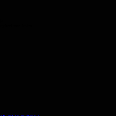
ja
 jagħżel maż-żmien
ibbli tal-ark ta 'ġewwa