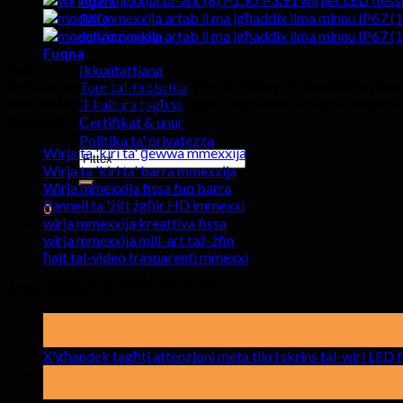
Aġent
FAQ
servizz onlajn
Fuqna
Fuqna
Ikkuntattjana
Il-grupp Hyte-Led jipprovdi wirjiet ta 'vidjow ta' kwalità fuq ġew
Tour tal-fabbrika
biex nassiguraw lill-klijenti tagħna b’xejn wara servizzi u kwalità
Il-kultura tagħna
Kategoriji
Ċertifikat & unur
Politika ta' privatezza
Wirja ta 'kiri ta' ġewwa mmexxija
Fittex:
Wirja ta 'kiri ta' barra mmexxija
Wirja mmexxija fissa fuq barra
Pannell ta 'żift żgħir HD immexxi
0
wirja mmexxija kreattiva fissa
wirja mmexxija mill-art taż-żfin
Karettun
ħajt tal-video trasparenti mmexxi
L-ebda prodott fil-karrettun.
Aħħar Aħbarijiet
19
Mejju
X'għandek tagħti attenzjoni meta tikri skrins tal-wiri LED
15
Apr