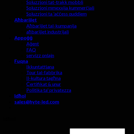
Soluzzjoni tat-trakk mobbli
Soluzzjoni mmexxija kummerċjali
Soluzzjoni ta 'aċċess quddiem
Aħbarijiet
Aħbarijiet tal-kumpanija
aħbarijiet industrijali
Appoġġ
Aġent
FAQ
servizz onlajn
Fuqna
Ikkuntattjana
Tour tal-fabbrika
Il-kultura tagħna
Ċertifikat & unur
Politika ta' privatezza
Idħol
sales@hyte-led.com
Idħol
Username jew indirizz tal-email
*