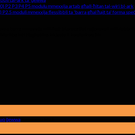
P2 P3 P4 P5 modulu mmexxija artab għall-ħitan tal-wiri bl-ark
P2.5 moduli mmexxija flessibbli ta 'barra għal ħajt ta' forma speċ
wa u barra mmexxija mill-ħajt bi prezzijiet raġonevoli mill-fabbrik
. Merħba inti tibgħatilna inkjesta fi kwalunkwe ħin.
fuq
 fuq ġewwa
Kummenti Mitfi
X'għandek
tagħti