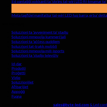
il 6 vantaġġi xokkanti ta 'skrins tal-wiri LED fil-kmamar ta'
17
Mar
Meta tagħżel manifattur tal-wiri LED fuq barra, erba' detta
Soluzzjonijiet
Soluzzjoni ta 'avveniment ta' stadju
Soluzzjoni mmexxija kummerċjali
Soluzzjoni ta 'aċċess quddiem
Soluzzjoni tat-trakk mobbli
Soluzzjoni mmexxija mill-isports
Soluzzjoni ta ’studjo televiżiv
Id-dar
Prodotti
Proġetti
Vidjo
Soluzzjonijiet
Aħbarijiet
Appoġġ
Fuqna
Copyright 2026 ©
Hyte Led &
sales@hyte-led.com
& Led cont