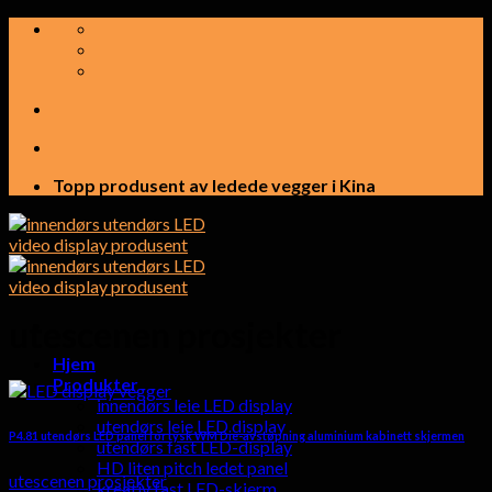
Hopp
til
innhold
Topp produsent av ledede vegger i Kina
utescenen prosjekter
Hjem
Produkter
innendørs leie LED display
utendørs leie LED display
P4.81 utendørs LED panel for tysk WM Die-avstøpning aluminium kabinett skjermen
utendørs fast LED-display
HD liten pitch ledet panel
utescenen prosjekter
kreativ fast LED-skjerm