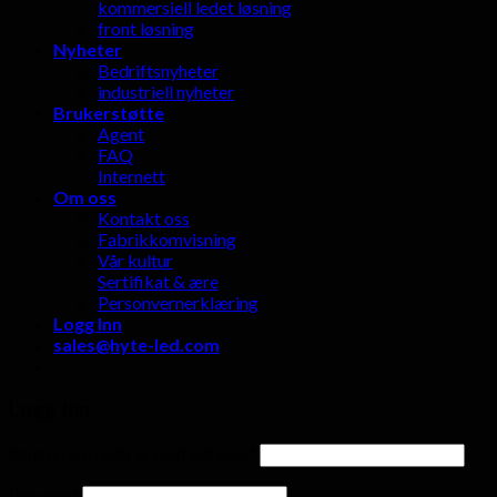
kommersiell ledet løsning
front løsning
Nyheter
Bedriftsnyheter
industriell nyheter
Brukerstøtte
Agent
FAQ
Internett
Om oss
Kontakt oss
Fabrikkomvisning
Vår kultur
Sertifikat & ære
Personvernerklæring
Logg Inn
sales@hyte-led.com
Logg Inn
Brukernavn eller e-post adresse
*
Passord
*