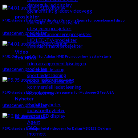
dansegulv led display
gjennomsiktig ledet videovegg
prosjekter
P4.81 utendørs fleksibel LED display i Barcelona Spania for scene konsert disco
innendørs scene prosjekt
utescenen prosjekter
utescenen prosjekter
utendørs annonsere prosjekter
HD LED-TV-prosjekter
innendørs faste prosjekter
Video
P4.81 Outdoor Led Wall for Adidas NMD Promotion høy lysstyrke tavla
Solutions
trinn arrangement løsningen
utescenen prosjekter
TV-studio løsning
sport ledet løsning
mobil lastebil løsning
kommersiell ledet løsning
front løsning
P5.95 utendørs LED videoskjerm utleie paneler for Muskogee G Fest USA
Nyheter
Bedriftsnyheter
utescenen prosjekter
industriell nyheter
Brukerstøtte
Agent
FAQ
P3.91 utendørs bakgrunn ledet videovegg for Dalian MBI5153 IC-skjerm
Internett