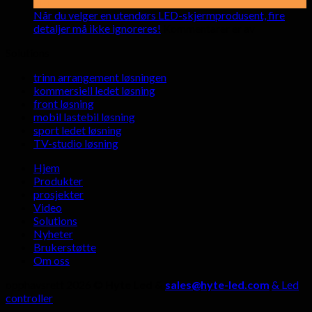
på
6
mar
når
sjokkerende
Når du velger en utendørs LED-skjermprodusent, fire
du
fordeler
på
detaljer må ikke ignoreres!
Kommentarer er av
leier
med
Når
Solutions
innendørs
LED-
du
LED-
skjermer
velger
trinn arrangement løsningen
skjermer
i
en
kommersiell ledet løsning
rom
utendørs
front løsning
for
LED-
mobil lastebil løsning
livestreaming?
skjermprodu
sport ledet løsning
fire
TV-studio løsning
detaljer
må
Hjem
ikke
Produkter
ignoreres!
prosjekter
Video
Solutions
Nyheter
Brukerstøtte
Om oss
opphavsrett 2026 ©
Hyte Led &
sales@hyte-led.com
& Led
controller