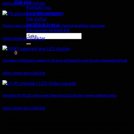
Om oss
utescenen prosjekter
Kontakt oss
Fabrikkomvisning
Vår kultur
Sertifikat & ære
P4 utescenen ledet reklame for Chicago Park høykvalitets videovegg
Personvernerklæring
Søk
utescenen prosjekter
etter:
0
Utendørs P4.81 ledet veggen for UK konsert Rental Screen Display Vanntett kabinett
kurven
utescenen prosjekter
Ingen produkter i kurven.
Utendørs P5.95 LED videovegg i Hangzhou LED display veggen reklame i Kina
utescenen prosjekter
Om oss
Hyte-ledede gruppen gir kvalitet innendørs og utendørs LED
video veggen viser til rimelige fabrikk priser. 5 års garanti