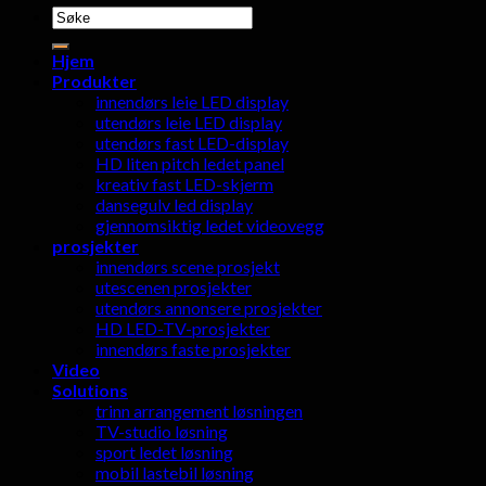
Søk
etter:
Hjem
Produkter
innendørs leie LED display
utendørs leie LED display
utendørs fast LED-display
HD liten pitch ledet panel
kreativ fast LED-skjerm
dansegulv led display
gjennomsiktig ledet videovegg
prosjekter
innendørs scene prosjekt
utescenen prosjekter
utendørs annonsere prosjekter
HD LED-TV-prosjekter
innendørs faste prosjekter
Video
Solutions
trinn arrangement løsningen
TV-studio løsning
sport ledet løsning
mobil lastebil løsning