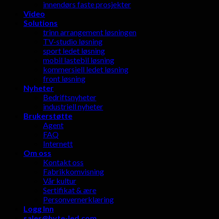
innendørs faste prosjekter
Video
Solutions
trinn arrangement løsningen
TV-studio løsning
sport ledet løsning
mobil lastebil løsning
kommersiell ledet løsning
front løsning
Nyheter
Bedriftsnyheter
industriell nyheter
Brukerstøtte
Agent
FAQ
Internett
Om oss
Kontakt oss
Fabrikkomvisning
Vår kultur
Sertifikat & ære
Personvernerklæring
Logg Inn
sales@hyte-led.com