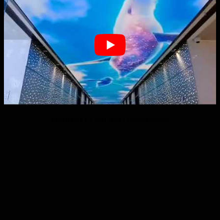
Innendørs P3 fast ledet takvideovegg