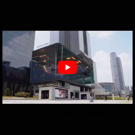
3D blotte øye studiofilm ledet videovegg