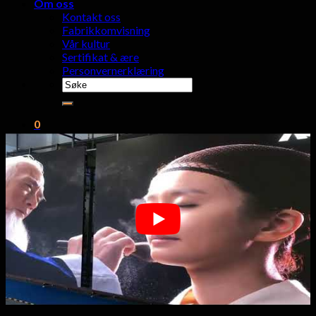
Om oss
Kontakt oss
Fabrikkomvisning
Vår kultur
Sertifikat & ære
Personvernerklæring
Søk
etter:
0
kurven
Ingen produkter i kurven.