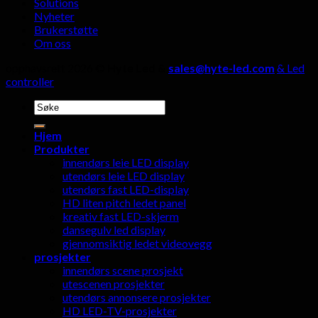
Solutions
Nyheter
Brukerstøtte
Om oss
opphavsrett 2026 ©
Hyte Led &
sales@hyte-led.com
& Led
controller
Søk
etter:
Hjem
Produkter
innendørs leie LED display
utendørs leie LED display
utendørs fast LED-display
HD liten pitch ledet panel
kreativ fast LED-skjerm
dansegulv led display
gjennomsiktig ledet videovegg
prosjekter
innendørs scene prosjekt
utescenen prosjekter
utendørs annonsere prosjekter
HD LED-TV-prosjekter