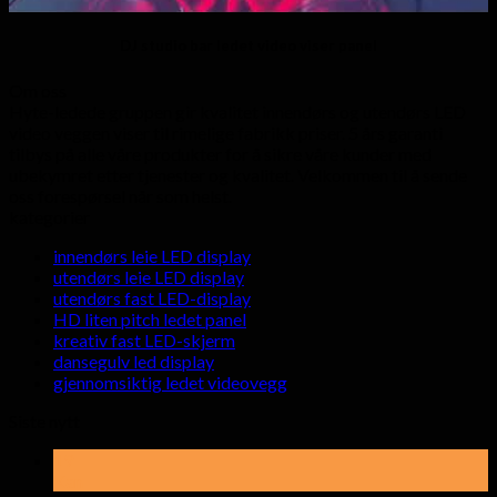
DJ studio bar ledet video viser panel
Om oss
Hyte-ledede gruppen gir kvalitet innendørs og utendørs LED
video veggen viser til rimelige fabrikk priser. 5 års garanti
tilbys på alle våre produkter for å sikre våre kunder med
ubekymret etter tjenester og kvalitet. Velkommen til å sende
oss forespørsel når som helst.
kategorier
innendørs leie LED display
utendørs leie LED display
utendørs fast LED-display
HD liten pitch ledet panel
kreativ fast LED-skjerm
dansegulv led display
gjennomsiktig ledet videovegg
Siste nytt
19
Kan