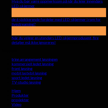
Hva du bør være oppmerksom på når du leier innendørs
på
LED-skjermer
Kommentarer er av
Hva
15
du
apr
bør
de 6 sjokkerende fordeler med LED-skjermer i rom for
være
på
livestreaming?
Kommentarer er av
oppmerksom
de
17
på
6
mar
når
sjokkerende
Når du velger en utendørs LED-skjermprodusent, fire
du
fordeler
på
detaljer må ikke ignoreres!
Kommentarer er av
leier
med
Når
Solutions
innendørs
LED-
du
LED-
skjermer
velger
trinn arrangement løsningen
skjermer
i
en
kommersiell ledet løsning
rom
utendørs
front løsning
for
LED-
mobil lastebil løsning
livestreaming?
skjermprodu
sport ledet løsning
fire
TV-studio løsning
detaljer
må
Hjem
ikke
Produkter
ignoreres!
prosjekter
Video