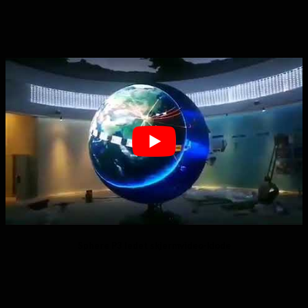
Sphere P3 ledet skjermvideo-klode