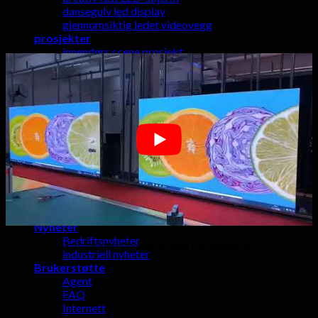
dansegulv led display
gjennomsiktig ledet videovegg
prosjekter
innendørs scene prosjekt
utescenen prosjekter
utendørs annonsere prosjekter
HD LED-TV-prosjekter
innendørs faste prosjekter
Video
Solutions
trinn arrangement løsningen
TV-studio løsning
sport ledet løsning
mobil lastebil løsning
kommersiell ledet løsning
front løsning
Nyheter
Bedriftsnyheter
P1.25 4K HD LED-skjerm med høy oppløsning
industriell nyheter
Brukerstøtte
Agent
FAQ
Internett