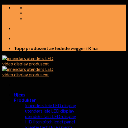
Hopp
til
innhold
Topp produsent av ledede vegger i Kina
Hjem
Produkter
innendørs leie LED display
utendørs leie LED display
utendørs fast LED-display
HD liten pitch ledet panel
kreativ fast LED-skjerm