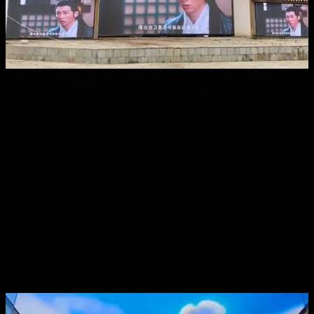
P3.91 utendørs vanntett LED-skjerm