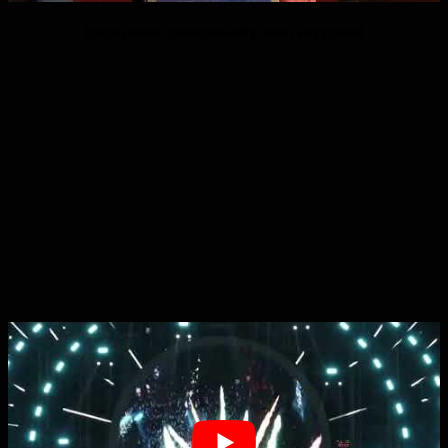
kjøpesenter gjennomsiktig ledet veggpanel