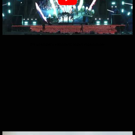
P4 utendørs vanntett ledet videoshow