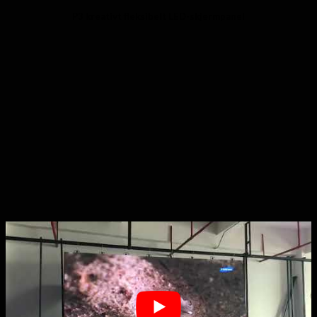
P3 kreativt fleksibelt LED-skjermpanel