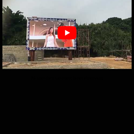
P6 utendørs vanntett ledet videovegg