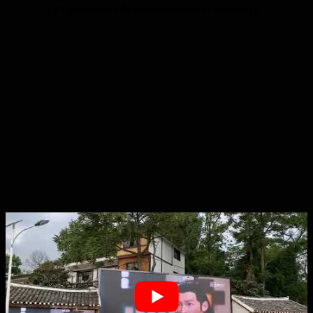
P2.6 sceneleie fleksibel mobil ledet videovegg