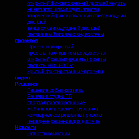
открытый фиксированный дисплей водить
HD малого шага водить панели
творческий фиксированный светодиодный
дисплей
танцпол светодиодный дисплей
прозрачный привело видеостены
проектов
Проект этап крытый
проекты на открытом воздухе этап
открытый рекламировать проекты
проекты HD LED TV
крытый фиксированные проекты
видео
Решения
Решение события этапа
Решение студии ТВ
спорта привело решение
мобильное решение грузовика
коммерческое решение привело
переднее решение для доступа
Новости
Новости компании