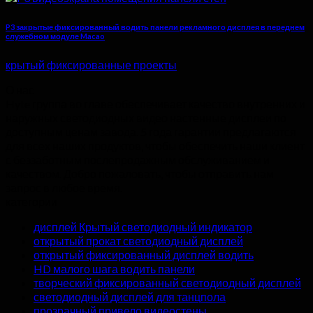
P3 закрытые фиксированный водить панели рекламного дисплея в переднем
служебном модуле Macao
крытый фиксированные проекты
О нас
Hyte группа во главе обеспечивает качество внутренних и
наружных светодиодных видео настенные дисплеи по
доступным ценам завода. 5 года гарантии предлагаются
для всех наших продуктов, чтобы обеспечить наши клиент
с беззаботным послепродажным обслуживанием и
качеством. Добро пожаловать, чтобы отправить нам
запрос в любое время.
категории
дисплей Крытый светодиодный индикатор
открытый прокат светодиодный дисплей
открытый фиксированный дисплей водить
HD малого шага водить панели
творческий фиксированный светодиодный дисплей
светодиодный дисплей для танцпола
прозрачный привело видеостены