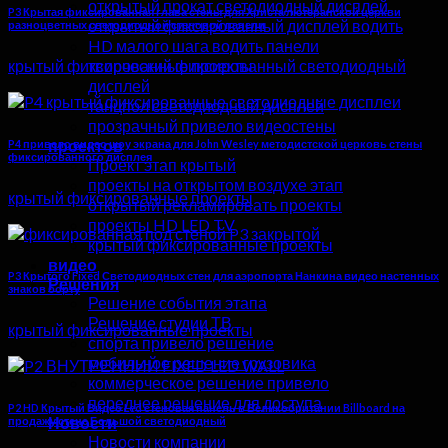
открытый прокат светодиодный дисплей
P3 Крытая фиксированная глава стены для Христа лютеранской церкви
открытый фиксированный дисплей водить
разноцветных светодиодной стеновой панели
HD малого шага водить панели
крытый фиксированные проекты
творческий фиксированный светодиодный
дисплей
танцпол светодиодный дисплей
прозрачный привело видеостены
проектов
P4 привело видео шоу экрана для John Wesley методистской церковь стены
фиксированного дисплея
Проект этап крытый
проекты на открытом воздухе этап
крытый фиксированные проекты
открытый рекламировать проекты
проекты HD LED TV
крытый фиксированные проекты
видео
P3 Крытого Fixed Светодиодных стен для аэропорта Нанкина видео настенных
Решения
знаков борту
Решение события этапа
Решение студии ТВ
крытый фиксированные проекты
спорта привело решение
мобильное решение грузовика
коммерческое решение привело
переднее решение для доступа
P2 HD Крытый Видео Led стеновая панель в Великобритании Billboard на
Новости
продажу стене Большой светодиодный
Новости компании