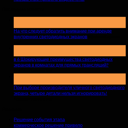
Последние новости
19
Мая
На что следует обратить внимание при аренде
внутренних светодиодных экранов
Комментариев
на
нет
На
15
апрель
что
в 6 Шокирующие преимущества светодиодных
следует
экранов в комнатах для прямых трансляций?
обратить
на
Комментариев нет
внимание
в
17
при
март
6
аренде
Шокирующие
При выборе производителя уличного светодиодного
внутренних
преимущества
экрана, четыре детали нельзя игнорировать!
светодиодных
светодиодных
на
Комментариев нет
экранов
экранов
При
Решения
в
выборе
комнатах
производителя
Решение события этапа
для
уличного
коммерческое решение привело
прямых
светодиодного