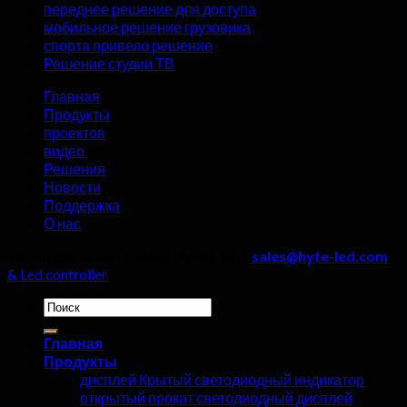
переднее решение для доступа
трансляций?
экрана,
мобильное решение грузовика
четыре
спорта привело решение
детали
Решение студии ТВ
нельзя
игнорировать!
Главная
Продукты
проектов
видео
Решения
Новости
Поддержка
О нас
авторское право 2026 ©
Hyte Led &
sales@hyte-led.com
& Led controller
Искать:
Главная
Продукты
дисплей Крытый светодиодный индикатор
открытый прокат светодиодный дисплей