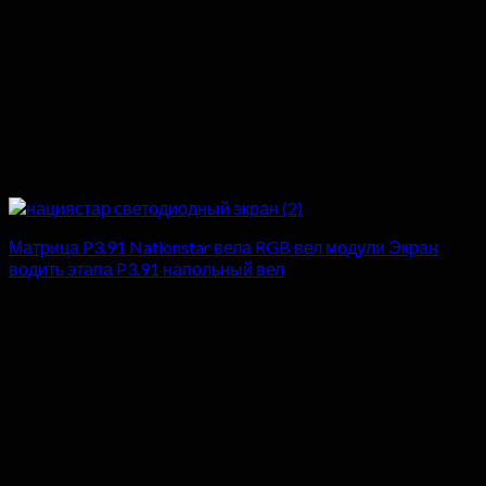
Матрица P3.91 Nationstar вела RGB вел модули Экран
водить этапа P3.91 напольный вел