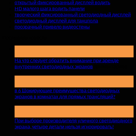
открытый фиксированный дисплей водить
HD малого шага водить панели
творческий фиксированный светодиодный дисплей
светодиодный дисплей для танцпола
прозрачный привело видеостены
Последние новости
19
Мая
На что следует обратить внимание при аренде
внутренних светодиодных экранов
Комментариев
на
нет
На
15
апрель
что
в 6 Шокирующие преимущества светодиодных
следует
экранов в комнатах для прямых трансляций?
обратить
на
Комментариев нет
внимание
в
17
при
март
6
аренде
Шокирующие
При выборе производителя уличного светодиодного
внутренних
преимущества
экрана, четыре детали нельзя игнорировать!
светодиодных
светодиодных
на
Комментариев нет
экранов