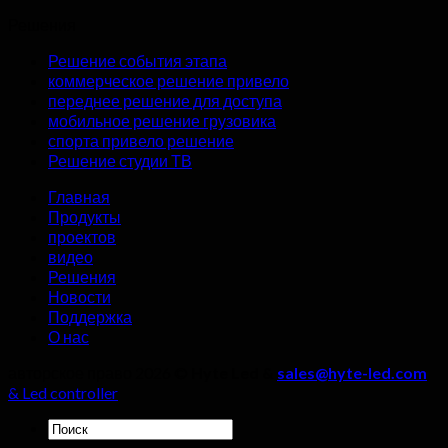
экранов
При
Решения
в
выборе
комнатах
производителя
Решение события этапа
для
уличного
коммерческое решение привело
прямых
светодиодного
переднее решение для доступа
трансляций?
экрана,
мобильное решение грузовика
четыре
спорта привело решение
детали
Решение студии ТВ
нельзя
игнорировать!
Главная
Продукты
проектов
видео
Решения
Новости
Поддержка
О нас
авторское право 2026 ©
Hyte Led &
sales@hyte-led.com
& Led controller
Искать: