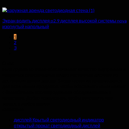
Экран водить дисплея p2.9 дисплея высокой системы nova
изогнутый напольный
1
2
3
О нас
Hyte группа во главе обеспечивает качество внутренних и
наружных светодиодных видео настенные дисплеи по
доступным ценам завода. 5 года гарантии предлагаются
для всех наших продуктов, чтобы обеспечить наши клиент
с беззаботным послепродажным обслуживанием и
качеством. Добро пожаловать, чтобы отправить нам
запрос в любое время.
категории
дисплей Крытый светодиодный индикатор
открытый прокат светодиодный дисплей