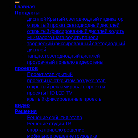
Главная
Продукты
дисплей Крытый светодиодный индикатор
открытый прокат светодиодный дисплей
открытый фиксированный дисплей водить
HD малого шага водить панели
творческий фиксированный светодиодный
дисплей
танцпол светодиодный дисплей
прозрачный привело видеостены
проектов
Проект этап крытый
проекты на открытом воздухе этап
открытый рекламировать проекты
проекты HD LED TV
крытый фиксированные проекты
видео
Решения
Решение события этапа
Решение студии ТВ
спорта привело решение
мобильное решение грузовика