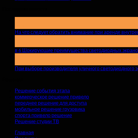
Последние новости
19
Мая
На что следует обратить внимание при аренде внутр
15
апрель
в 6 Шокирующие преимущества светодиодных экранов
17
март
При выборе производителя уличного светодиодного эк
Решения
Решение события этапа
коммерческое решение привело
переднее решение для доступа
мобильное решение грузовика
спорта привело решение
Решение студии ТВ
Главная