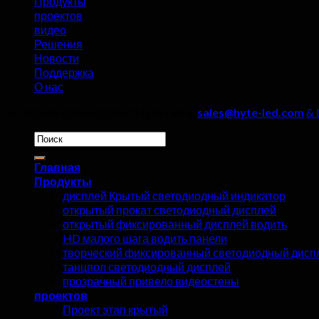
Продукты
проектов
видео
Решения
Новости
Поддержка
О нас
авторское право 2026 ©
Hyte Led &
sales@hyte-led.com
& 
Искать:
Главная
Продукты
дисплей Крытый светодиодный индикатор
открытый прокат светодиодный дисплей
открытый фиксированный дисплей водить
HD малого шага водить панели
творческий фиксированный светодиодный дисп
танцпол светодиодный дисплей
прозрачный привело видеостены
проектов
Проект этап крытый