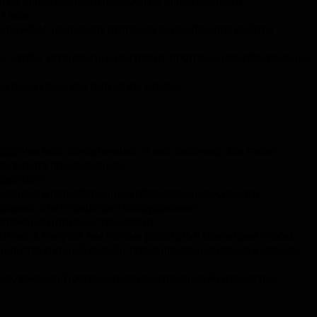
актную информацию и подробную информацию о
к нам.
чта, MSN, например, отправка видео файлов работы
r, чтобы установить и настроить программное обеспечение
 одни к вам, как только мы можем.
ащение восстановленных из них заказчику. Мы также
 облегчить поддержание.
 дисплея.
 дисплея и периферийным оборудованием, работа
правности и периферия оборудование.
печения (по себестоимости).
ей. К тому же, мы готовы работать с клиентами, чтобы
ния, структурный дизайн, послепродажное обслуживание,
одключения;Программное обеспечение Руководство.