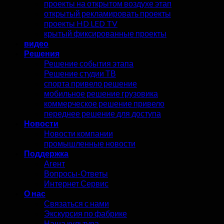
проекты на открытом воздухе этап
открытый рекламировать проекты
проекты HD LED TV
крытый фиксированные проекты
видео
Решения
Решение события этапа
Решение студии ТВ
спорта привело решение
мобильное решение грузовика
коммерческое решение привело
переднее решение для доступа
Новости
Новости компании
промышленные новости
Поддержка
Агент
Вопросы-Ответы
Интернет Сервис
О нас
Связаться с нами
Экскурсия по фабрике
Наша культура