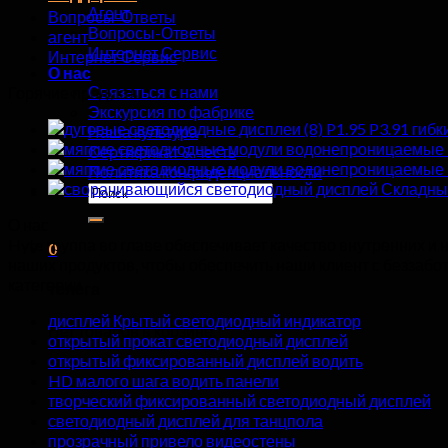
Агент
Вопросы-Ответы
Вопросы-Ответы
агент
Интернет Сервис
Интернет Сервис
О нас
Связаться с нами
Горячие продукты
Экскурсия по фабрике
P1.95 P3.91 гиб
Наша культура
Сертификат & честь
Политика конфиденциальности
Складны
Искать:
О нас
Hyte группа во главе обеспечивает качество внутренних и
0
наших продуктов, чтобы обеспечить наши клиент с беззаб
категории
телега
дисплей Крытый светодиодный индикатор
Нет товаров в корзине.
открытый прокат светодиодный дисплей
открытый фиксированный дисплей водить
HD малого шага водить панели
творческий фиксированный светодиодный дисплей
светодиодный дисплей для танцпола
прозрачный привело видеостены