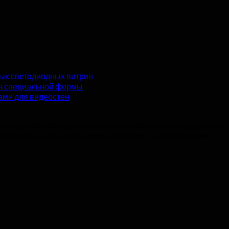
вых светодиодных витрин
ен специальной формы
ами для видеостен
ным ценам завода. 5 года гарантии предлагаются для всех
жаловать, чтобы отправить нам запрос в любое время.