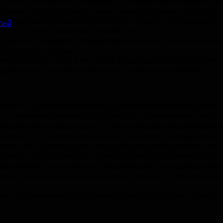
тупно для клиентов. Пожалуйста, оставьте нам свою конт
ках, как это возможно, как вы можете) когда вы обратитесь 
манда может предложить услуги по Скайпу, Электронная по
лей
 карты, чтобы показать, как работать
удаленно управлять компьютером клиента через Team Viewe
беспечения системы .
тии обратно к нам, и мы будем возвращать восстановленные
дложить обслуживание на месте от ваших требований.
енность за ремонт неисправных деталей по гарантии и возвр
как источник питания, модули и карты сканирования, чтобы
ческие консультации для LED эксплуатации и обслуживания
зчика по установке и вводу в эксплуатацию светодиодного
нализ и обслуживание системы светодиодного дисплея неис
шим услугам с помощью калибровочного программного обес
е варианты по размеру и спецификации Светодиодный диспл
ом числе выбор продукта или новый дизайн, системные реше
кому обслуживанию;Светодиодный дисплей системы Схема п