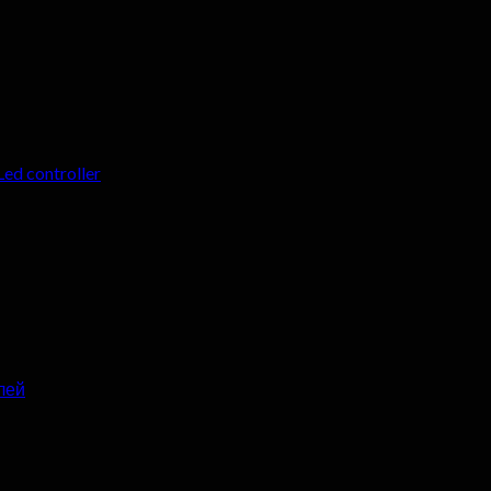
Led controller
лей