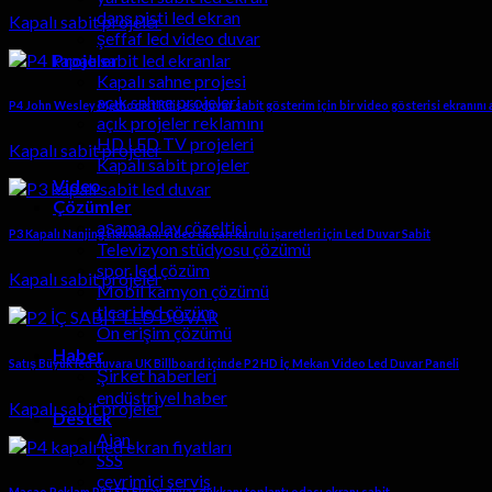
dans pisti led ekran
Kapalı sabit projeler
şeffaf led video duvar
Projeler
Kapalı sahne projesi
açık sahne projeleri
P4 John Wesley Methodist Kilisesi duvar sabit gösterim için bir video gösterisi ekranını 
açık projeler reklamını
HD LED TV projeleri
Kapalı sabit projeler
Kapalı sabit projeler
Video
Çözümler
aşama olay çözeltisi
P3 Kapalı Nanjing Havaalanı video duvarı kurulu işaretleri için Led Duvar Sabit
Televizyon stüdyosu çözümü
spor led çözüm
Kapalı sabit projeler
Mobil kamyon çözümü
ticari led çözüm
Ön erişim çözümü
Haber
Satış Büyük led duvara UK Billboard içinde P2 HD İç Mekan Video Led Duvar Paneli
Şirket haberleri
endüstriyel haber
Kapalı sabit projeler
Destek
Ajan
SSS
çevrimiçi servis
Macao Reklam P4 LED Ekran duvar dükkanı toplantı odası ekranı sabit