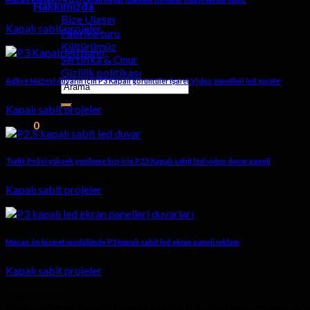
Hakkımızda
Bize Ulaşın
Kapalı sabit projeler
Fabrika turu
Kültürümüz
Sertifika & Onur
Gizlilik politikası
Adliye Müzesi duvarın için P3 Kapalı görüntüler İşaret Video panelleri led monte
Aramak:
Kapalı sabit projeler
0
Araba
Trafik Polisi yüksek yenileme hızı için P2.5 Kapalı sabit led video duvar paneli
Sepette ürün yok.
Kapalı sabit projeler
Macao ön hizmet modülünde P3 kapalı sabit led ekran paneli reklam
Kapalı sabit projeler
Hakkımızda
Hyte-Led grup hesaplı fabrika fiyatlarla kaliteli iç ve dış mekan 