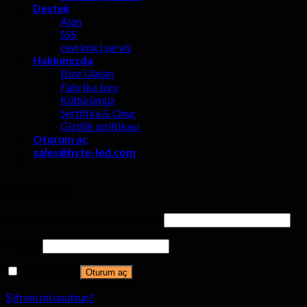
Destek
Ajan
SSS
çevrimiçi servis
Hakkımızda
Bize Ulaşın
Fabrika turu
Kültürümüz
Sertifika & Onur
Gizlilik politikası
Oturum aç
sales@hyte-led.com
Oturum aç
Kullanıcı Adı yada Eposta Adresi
*
Parola
*
Beni Hatırla
Oturum aç
Şifreni mi unuttun?