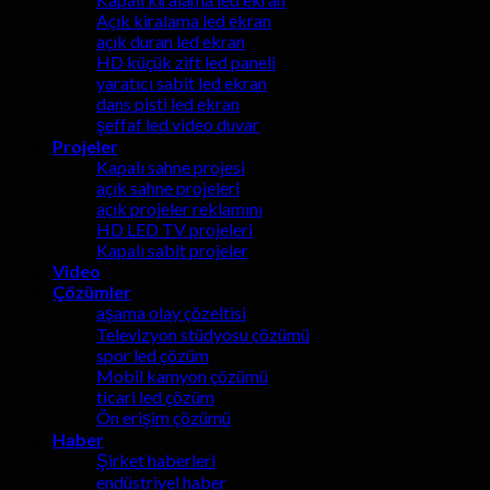
Açık kiralama led ekran
açık duran led ekran
HD küçük zift led paneli
yaratıcı sabit led ekran
dans pisti led ekran
şeffaf led video duvar
Projeler
Kapalı sahne projesi
açık sahne projeleri
açık projeler reklamını
HD LED TV projeleri
Kapalı sabit projeler
Video
Çözümler
aşama olay çözeltisi
Televizyon stüdyosu çözümü
spor led çözüm
Mobil kamyon çözümü
ticari led çözüm
Ön erişim çözümü
Haber
Şirket haberleri
endüstriyel haber