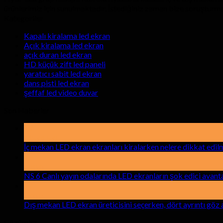
ürünlerimiz için sunulmaktadır. İstediğiniz zaman bize soruşturm
Kategoriler
Kapalı kiralama led ekran
Açık kiralama led ekran
açık duran led ekran
HD küçük zift led paneli
yaratıcı sabit led ekran
dans pisti led ekran
şeffaf led video duvar
Son Haberler
19
Mayıs ayı
İç mekan LED ekran ekranları kiralarken nelere dikkat edilm
15
Nisan
NS 6 Canlı yayın odalarında LED ekranların şok edici avanta
17
Deniz
Dış mekan LED ekran üreticisini seçerken, dört ayrıntı göz 
Çözümler