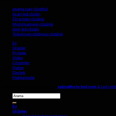
aşama olay çözeltisi
ticari led çözüm
Ön erişim çözümü
Mobil kamyon çözümü
spor led çözüm
Televizyon stüdyosu çözümü
Ev
Ürünler
Projeler
Video
Çözümler
Haber
Destek
Hakkımızda
telif hakkı 2026 ©
Hyte Led &
sales@hyte-led.com
& Led cont
Aramak:
Ev
Ürünler
Kapalı kiralama led ekran