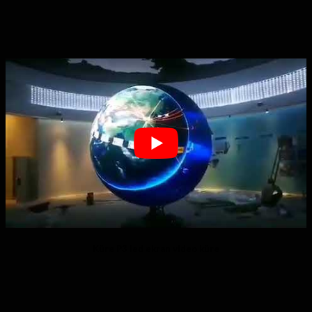
Küre P3 led ekran video küre