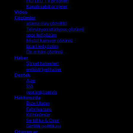
HD LED TV projeleri
Kapalı sabit projeler
Video
Çözümler
aşama olay çözeltisi
Televizyon stüdyosu çözümü
spor led çözüm
Mobil kamyon çözümü
ticari led çözüm
Ön erişim çözümü
Haber
Şirket haberleri
endüstriyel haber
Destek
Ajan
SSS
çevrimiçi servis
Hakkımızda
Bize Ulaşın
Fabrika turu
Kültürümüz
Sertifika & Onur
Gizlilik politikası
Oturum aç