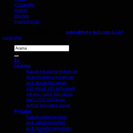
Çözümler
Haber
Destek
Hakkımızda
telif hakkı 2026 ©
Hyte Led &
sales@hyte-led.com
& Led
controller
Aramak:
Ev
Ürünler
Kapalı kiralama led ekran
Açık kiralama led ekran
açık duran led ekran
HD küçük zift led paneli
yaratıcı sabit led ekran
dans pisti led ekran
şeffaf led video duvar
Projeler
Kapalı sahne projesi
açık sahne projeleri
açık projeler reklamını