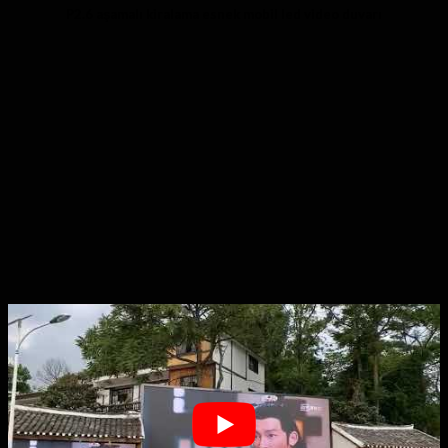
P2.6 aşamalı kiralama esnek mobil led video duvarı