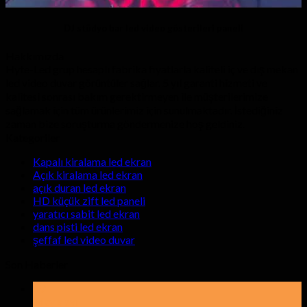
DJ stüdyo bar led video gösterileri paneli
Hakkımızda
Hyte-Led grup hesaplı fabrika fiyatlarla kaliteli iç ve dış mekan
led video duvar görüntüler sağlar. 5 yıl garanti hizmeti ve
kalitesi sonrası bakım gerektirmeyen ile müşterilerimize
sağlamak için tüm ürünlerimiz için sunulmaktadır. İstediğiniz
zaman bize soruşturma göndermenize hoş geldiniz.
Kategoriler
Kapalı kiralama led ekran
Açık kiralama led ekran
açık duran led ekran
HD küçük zift led paneli
yaratıcı sabit led ekran
dans pisti led ekran
şeffaf led video duvar
Son Haberler
19
Mayıs ayı