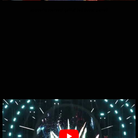
alışveriş merkezi şeffaf led duvar paneli