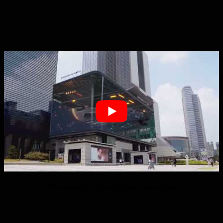
3D çıplak göz stüdyo filmi led video duvar