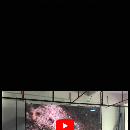
P3 yaratıcı esnek led ekran paneli