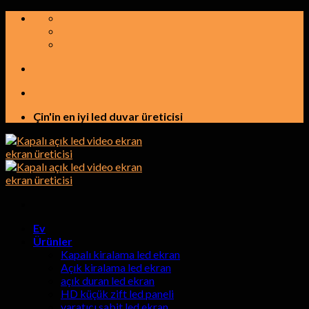
İçeriğe
atla
Çin'in en iyi led duvar üreticisi
Ev
Ürünler
Kapalı kiralama led ekran
Açık kiralama led ekran
açık duran led ekran
HD küçük zift led paneli
yaratıcı sabit led ekran