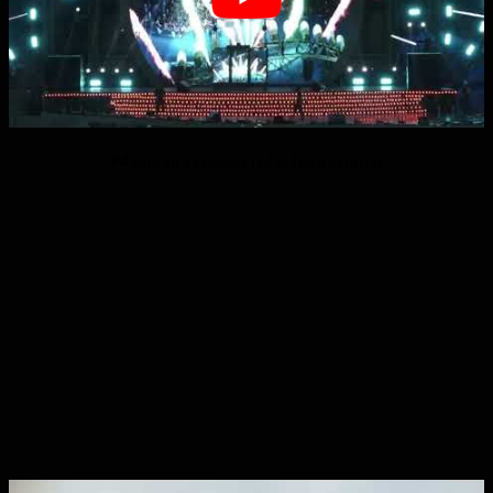
P4 açık su geçirmez led video gösterisi