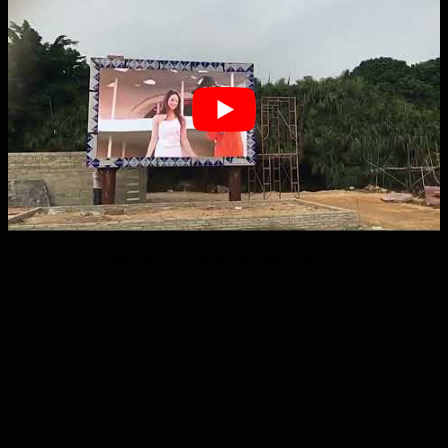
P6 açık su geçirmez led video duvar