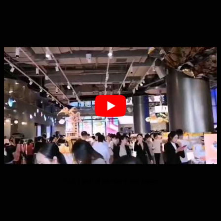
P3.91 şeffaf pencere led ekran