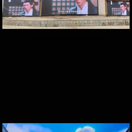
P3.91 dış mekan su geçirmez led ekran