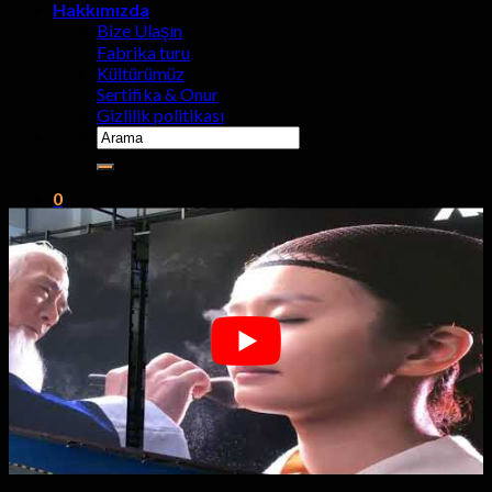
Hakkımızda
Bize Ulaşın
Fabrika turu
Kültürümüz
Sertifika & Onur
Gizlilik politikası
Aramak:
0
Araba
Sepette ürün yok.