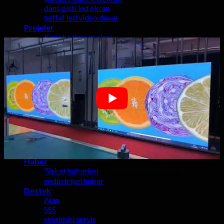
dans pisti led ekran
şeffaf led video duvar
Projeler
Kapalı sahne projesi
açık sahne projeleri
açık projeler reklamını
HD LED TV projeleri
Kapalı sabit projeler
Video
Çözümler
aşama olay çözeltisi
Televizyon stüdyosu çözümü
spor led çözüm
Mobil kamyon çözümü
ticari led çözüm
Ön erişim çözümü
Haber
Şirket haberleri
P1.25 4K HD yüksek çözünürlüklü led ekran
endüstriyel haber
Destek
Ajan
SSS
çevrimiçi servis