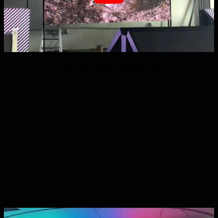
P2.5 kapalı led video ekran paneli