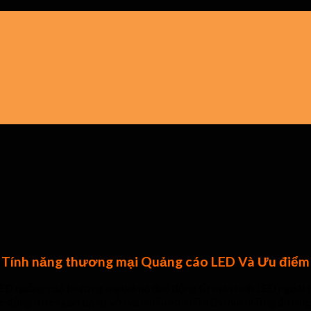
Tính năng thương mại Quảng cáo LED Và Ưu điểm
LED quảng cáo thương mại,và nó dao động từ màn hình LED ngoài 
tác động trực quan tuyệt vời và nhiều hơn nữa thu hút những đường