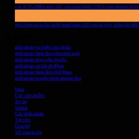
Tháng Tư
các 6 Ưu điểm gây sốc của màn hình LED trong phòng phát 
17
làm hư
Khi chọn nhà sản xuất màn hình LED ngoài trời, bốn chi ti
Các giải pháp
giải pháp sự kiện sân khấu
giải pháp lãnh đạo thương mại
giải pháp truy cập trước
giải pháp xe tải di động
giải pháp lãnh đạo thể thao
giải pháp truyền hình phòng thu
Nhà
Các sản phẩm
dự án
Video
Các giải pháp
Tin tức
Ủng hộ
Về chúng tôi