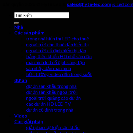
bản quyền 2026 ©
Hyte Led &
sales@hyte-led.com
& Led cont
Tìm
kiếm:
Nhà
Các sản phẩm
trong nhà hiển thị LED cho thuê
ngoài trời cho thuê dẫn hiển thị
ngoài trời cố định hiển thị dẫn
bảng điều khiển HD nhỏ sân dẫn
màn hình led cố định sáng tạo
sàn nhảy dẫn màn hình
bức tường video dẫn trong suốt
dự án
dự án sân khấu trong nhà
dự án sân khấu ngoài trời
ngoài trời quảng cáo dự án
các dự án HD LED TV
dự án cố định trong nhà
Video
Các giải pháp
giải pháp sự kiện sân khấu