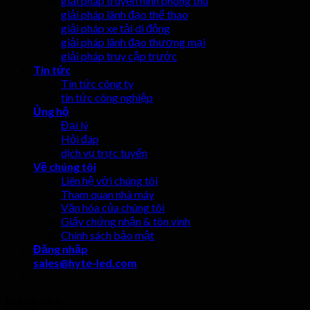
giải pháp truyền hình phòng thu
giải pháp lãnh đạo thể thao
giải pháp xe tải di động
giải pháp lãnh đạo thương mại
giải pháp truy cập trước
Tin tức
Tin tức công ty
tin tức công nghiệp
Ủng hộ
Đại lý
Hỏi đáp
dịch vụ trực tuyến
Về chúng tôi
Liên hệ với chúng tôi
Tham quan nhà máy
Văn hóa của chúng tôi
Giấy chứng nhận & tôn vinh
Chính sách bảo mật
Đăng nhập
sales@hyte-led.com
Đăng nhập