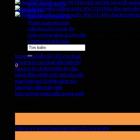
Màn hình led linh hoạt hồ quan
dịch vụ trực tuyến
Mô-đun led mềm 
Về chúng tôi
Mô-đun led linh h
Liên hệ với chúng tôi
Tham quan nhà máy
Về chúng tôi
Văn hóa của chúng tôi
nhóm Hyte-Led cung cấp chất lượng trong nhà và ngoài trời dẫn 
Giấy chứng nhận & tôn vinh
đảm bảo khách hàng của chúng tôi với dịch vụ chăm sóc miễn phí 
Chính sách bảo mật
Thể loại
Tìm
kiếm:
trong nhà hiển thị LED cho thuê
ngoài trời cho thuê dẫn hiển thị
0
ngoài trời cố định hiển thị dẫn
bảng điều khiển HD nhỏ sân dẫn
xe đẩy
màn hình led cố định sáng tạo
sàn nhảy dẫn màn hình
Không có sản phẩm nào trong giỏ.
bức tường video dẫn trong suốt
Tin mới nhất
19
có thể
Cần lưu ý gì khi thuê màn hình LED trong nhà
comments Of
15